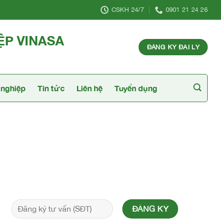
CSKH 24/7
0901 21 24 26
ỆP VINASA
ĐĂNG KÝ ĐẠI LÝ
nghiệp
Tin tức
Liên hệ
Tuyển dụng