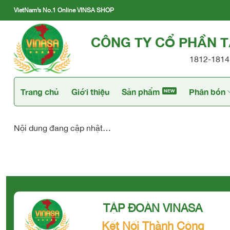
Skip
VietNam’s No.1 Online VINSA SHOP
to
content
CÔNG TY CỔ PHẦN 
1812-1814 
Trang chủ
Giới thiệu
Sản phẩm
Phân bón
Nội dung đang cập nhật…
TẬP ĐOÀN VINASA
Kết Nối Thành Công