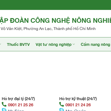
TẬP ĐOÀN CÔNG NGHỆ NÔNG NGHI
Võ Văn Kiệt, Phường An Lạc, Thành phố Hồ Chí Minh
Thuốc BVTV
Vật tư nông nghiệp
Cẩm nang nông 
Hỗ trợ đại lý (24/7)
Hỗ trợ kỹ thuật (24/7)
0901 21 25 26
0901 21 24 26
Mr. Sáng
Mrs. Quyên