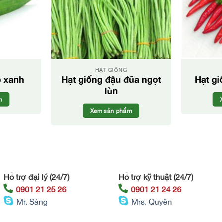
HẠT GIỐNG
p xanh
Hạt giống đậu đũa ngọt
Hạt gi
lùn
m
Xem sản phẩm
Hỗ trợ đại lý (24/7)
Hỗ trợ kỹ thuật (24/7)
0901 21 25 26
0901 21 24 26
Mr. Sáng
Mrs. Quyên