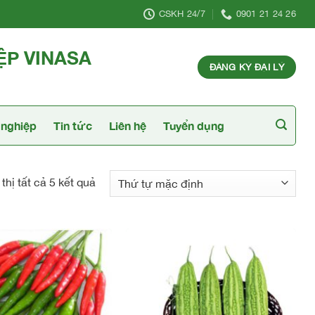
CSKH 24/7
0901 21 24 26
ỆP VINASA
ĐĂNG KÝ ĐẠI LÝ
nghiệp
Tin tức
Liên hệ
Tuyển dụng
thị tất cả 5 kết quả