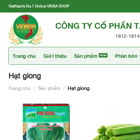
Skip
VietNam’s No.1 Online VINSA SHOP
to
content
CÔNG TY CỔ PHẦN 
1812-1814 
Trang chủ
Giới thiệu
Sản phẩm
Phân bón
Hạt giống
Trang chủ
/
Sản phẩm
/
Hạt giống