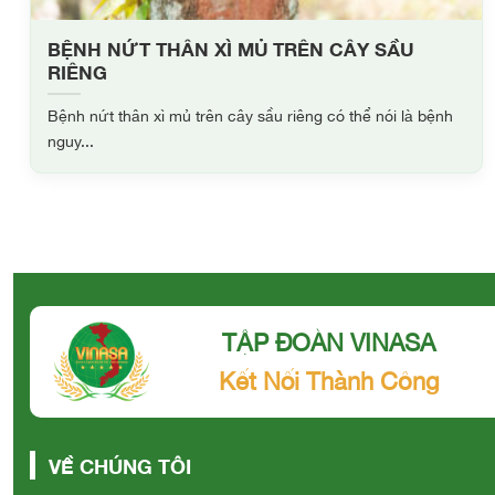
BỆNH NỨT THÂN XÌ MỦ TRÊN CÂY SẦU
RIÊNG
Bệnh nứt thân xì mủ trên cây sầu riêng có thể nói là bệnh
nguy...
TẬP ĐOÀN VINASA
Kết Nối Thành Công
VỀ CHÚNG TÔI