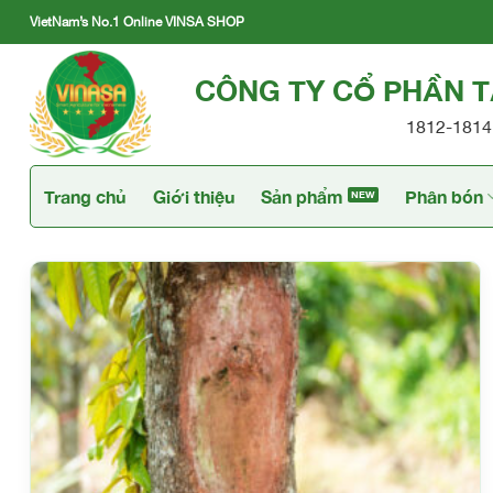
Skip
VietNam’s No.1 Online VINSA SHOP
to
content
CÔNG TY CỔ PHẦN 
1812-1814 
Trang chủ
Giới thiệu
Sản phẩm
Phân bón