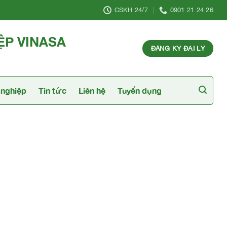
CSKH 24/7
0901 21 24 26
ỆP VINASA
ĐĂNG KÝ ĐẠI LÝ
nghiệp
Tin tức
Liên hệ
Tuyển dụng