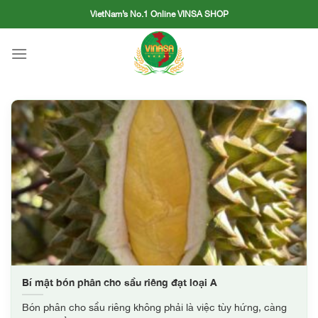
Skip
VietNam’s No.1 Online VINSA SHOP
to
content
Bí mật bón phân cho sầu riêng đạt loại A
Bón phân cho sầu riêng không phải là việc tùy hứng, càng