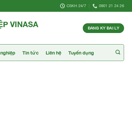
CSKH 24/7
0901 21 24 26
ỆP VINASA
ĐĂNG KÝ ĐẠI LÝ
nghiệp
Tin tức
Liên hệ
Tuyển dụng