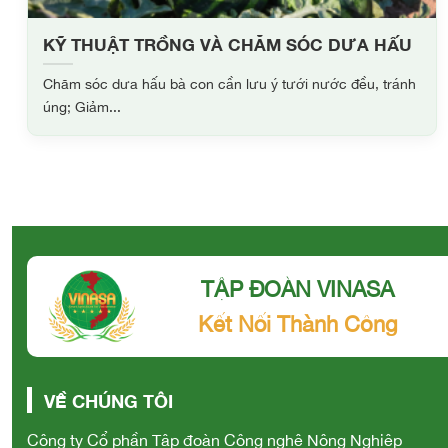
KỸ THUẬT TRỒNG VÀ CHĂM SÓC DƯA HẤU
Chăm sóc dưa hấu bà con cần lưu ý tưới nước đều, tránh
úng; Giảm...
TẬP ĐOÀN VINASA
Kết Nối Thành Công
VỀ CHÚNG TÔI
Công ty Cổ phần Tập đoàn Công nghệ Nông Nghiệp