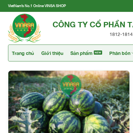
Skip
VietNam’s No.1 Online VINSA SHOP
to
content
CÔNG TY CỔ PHẦN 
1812-1814 
Trang chủ
Giới thiệu
Sản phẩm
Phân bón