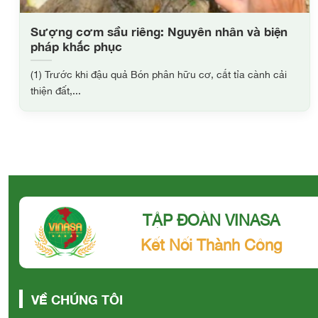
Sượng cơm sầu riêng: Nguyên nhân và biện
pháp khắc phục
(1) Trước khi đậu quả Bón phân hữu cơ, cắt tỉa cành cải
thiện đất,...
TẬP ĐOÀN VINASA
Kết Nối Thành Công
VỀ CHÚNG TÔI