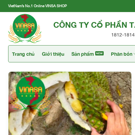
Skip
VietNam’s No.1 Online VINSA SHOP
to
content
CÔNG TY CỔ PHẦN 
1812-1814 
Trang chủ
Giới thiệu
Sản phẩm
Phân bón