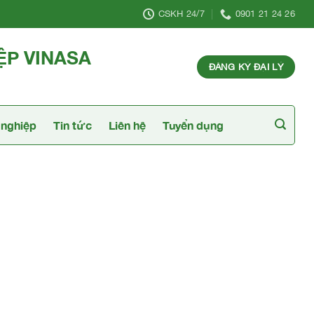
CSKH 24/7
0901 21 24 26
ỆP VINASA
ĐĂNG KÝ ĐẠI LÝ
nghiệp
Tin tức
Liên hệ
Tuyển dụng