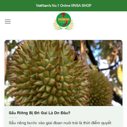
Skip
VietNam’s No.1 Online VINSA SHOP
to
content
Sầu Riêng Bị Đỏ Gai Là Do Đâu?
Sầu riêng bước vào giai đoạn nuôi trái là thời điểm quyết