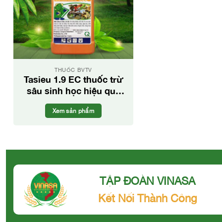
THUỐC BVTV
Tasieu 1.9 EC thuốc trừ
sâu sinh học hiệu quả
trên nhiều loại cây trồng
Xem sản phẩm
TẬP ĐOÀN VINASA
Kết Nối Thành Công