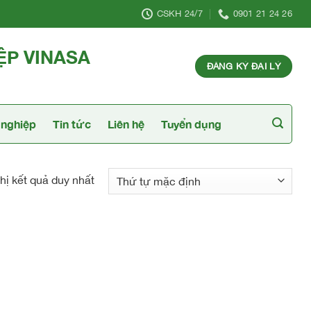
CSKH 24/7
0901 21 24 26
ỆP VINASA
ĐĂNG KÝ ĐẠI LÝ
nghiệp
Tin tức
Liên hệ
Tuyển dụng
hị kết quả duy nhất