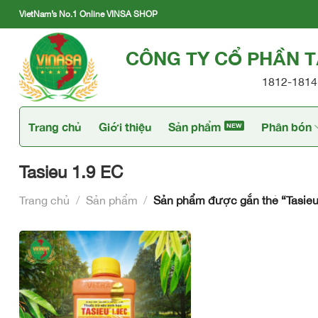
Skip
VietNam’s No.1 Online VINSA SHOP
to
content
CÔNG TY CỔ PHẦN 
1812-1814 
Trang chủ
Giới thiệu
Sản phẩm
Phân bón
Tasieu 1.9 EC
Trang chủ
/
Sản phẩm
/
Sản phẩm được gắn thẻ “Tasieu