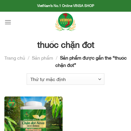
Skip
VietNam’s No.1 Online VINSA SHOP
to
content
thuốc chặn đọt
Trang chủ
/
Sản phẩm
/
Sản phẩm được gắn thẻ “thuốc
chặn đọt”