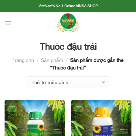
Skip
VietNam’s No.1 Online VINSA SHOP
to
content
Thuốc đậu trái
Trang chủ
/
Sản phẩm
/
Sản phẩm được gắn thẻ
“Thuốc đậu trái”