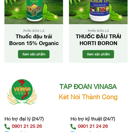
PHÂN BÓN LÁ
PHÂN BÓN LÁ
Thuốc đậu trái
THUỐC ĐẬU TRÁI
Boron 15% Organic
HORTI BORON
Xem sản phẩm
Xem sản phẩm
TẬP ĐOÀN VINASA
Kết Nối Thành Công
Hỗ trợ đại lý (24/7)
Hỗ trợ kỹ thuật (24/7)
0901 21 25 26
0901 21 24 26