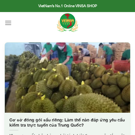
Skip
VietNam’s No.1 Online VINSA SHOP
to
content
Cơ sở đóng gói sầu riêng: Làm thế nào đáp ứng yêu cầu
kiểm tra trực tuyến của Trung Quốc?