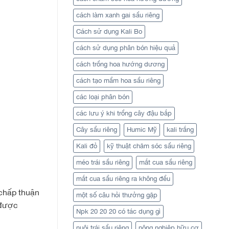
cách làm xanh gai sầu riêng
Cách sử dụng Kali Bo
cách sử dụng phân bón hiệu quả
cách trồng hoa hướng dương
cách tạo mầm hoa sầu riêng
các loại phân bón
các lưu ý khi trồng cây đậu bắp
Cây sầu riêng
Humic Mỹ
kali trắng
Kali đỏ
kỹ thuật chăm sóc sầu riêng
méo trái sầu riêng
mắt cua sầu riêng
mắt cua sầu riêng ra không đều
 chấp thuận
một số câu hỏi thưởng gặp
 được
Npk 20 20 20 có tác dụng gì
nuôi trái sầu riêng
nông nghiệp hữu cơ