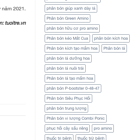
ỳ năm 2021.
phân bón giúp xanh dày lá
Phân bón Green Amino
: tuoitre.vn
phân bón hữu cơ pro amino
Phân bón kéo Mắt Cua
phân bón kích hoa
Phân bón kích tạo mầm hoa
Phân bón lá
phân bón lá dưỡng hoa
phân bón lá nuôi trái
Phân bón lá tạo mầm hoa
phân bón P-bootster 0-48-47
Phân bón Siêu Phục Hồi
phân bón trung lượng
Phân bón vi lượng Combi Ponic
phục hồi cây sầu riêng
pro amino
thuốc trị bệnh
thuốc trừ bệnh