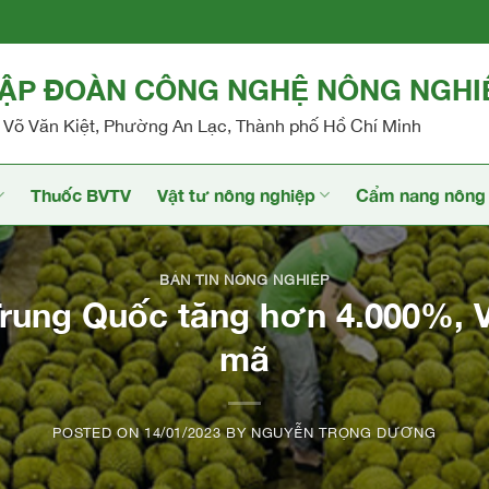
TẬP ĐOÀN CÔNG NGHỆ NÔNG NGHI
Võ Văn Kiệt, Phường An Lạc, Thành phố Hồ Chí Minh
Thuốc BVTV
Vật tư nông nghiệp
Cẩm nang nông 
BẢN TIN NÔNG NGHIỆP
Trung Quốc tăng hơn 4.000%,
mã
POSTED ON
14/01/2023
BY
NGUYỄN TRỌNG DƯƠNG