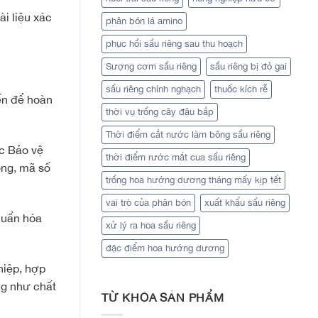
i liệu xác
phân bón lá amino
phục hồi sầu riêng sau thu hoạch
Sượng cơm sầu riêng
sầu riêng bị đỏ gai
sầu riêng chính nghạch
thuốc kích rễ
yến để hoàn
thời vụ trồng cây đậu bắp
Thời điểm cắt nước làm bông sầu riêng
ục Bảo vệ
thời điểm rước mắt cua sầu riêng
ồng, mã số
trồng hoa hướng dương tháng mấy kịp tết
vai trò của phân bón
xuất khẩu sầu riêng
chuẩn hóa
xử lý ra hoa sầu riêng
đặc điểm hoa hướng dương
hiệp, hợp
ng như chất
TỪ KHÓA SẢN PHẨM