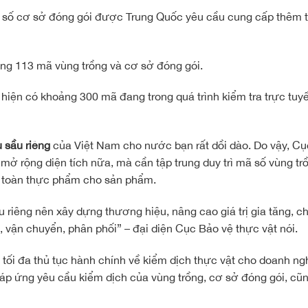
số cơ sở đóng gói được Trung Quốc yêu cầu cung cấp thêm tà
ng 113 mã vùng trồng và cơ sở đóng gói.
ởi hiện có khoảng 300 mã đang trong quá trình kiểm tra trực tu
 sầu riêng
của Việt Nam cho nước bạn rất dồi dào. Do vậy, C
ở rộng diện tích nữa, mà cần tập trung duy trì mã số vùng tr
n toàn thực phẩm cho sản phẩm.
u riêng nên xây dựng thương hiệu, nâng cao giá trị gia tăng, 
n, vận chuyển, phân phối” – đại diện Cục Bảo vệ thực vật nói.
tối đa thủ tục hành chính về kiểm dịch thực vật cho doanh ng
đáp ứng yêu cầu kiểm dịch của vùng trồng, cơ sở đóng gói, cũ