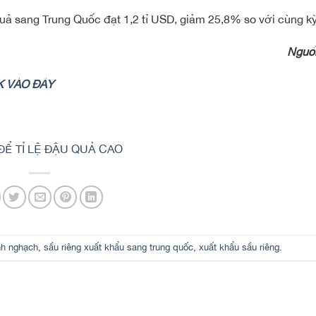
 quả sang Trung Quốc đạt 1,2 tỉ USD, giảm 25,8% so với cùng k
Nguồn
K VÀO ĐÂY
Ể TỈ LỆ ĐẬU QUẢ CAO
nh nghạch
,
sầu riêng xuất khẩu sang trung quốc
,
xuất khẩu sầu riêng
.