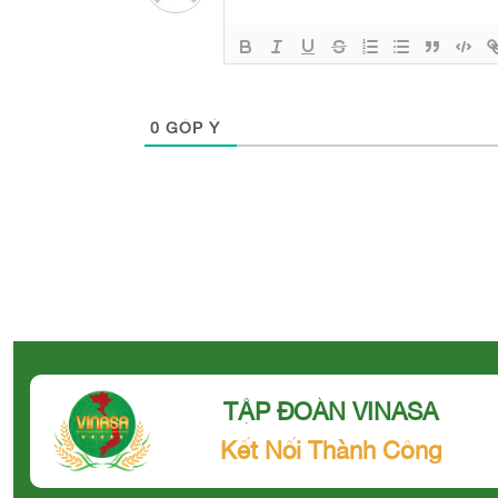
0
GÓP Ý
TẬP ĐOÀN VINASA
Kết Nối Thành Công