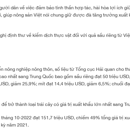
gười dân về việc đảm bảo tinh thần hợp tác, hài hòa lợi ích g
i, giúp nông sản Việt nói chung giữ được đà tăng trưởng xuất
ghị định thư về kiểm dịch thực vật đối với quả sầu riêng từ Vi
n nông nghiệp nông thôn, số liệu từ Tổng cục Hải quan cho thấ
 cao nhất sang Trung Quốc bao gồm sầu riêng đạt 50 triệu USD,
USD, giảm 25,9%; mít đạt 14,4 triệu USD, giảm 6,5%; chuối đạt
để trở thành loại trái cây có giá trị xuất khẩu lớn nhất sang T
g tháng 10-2022 đạt 151,7 triệu USD, chiếm 49% tổng giá trị xu
g kỳ năm 2021.