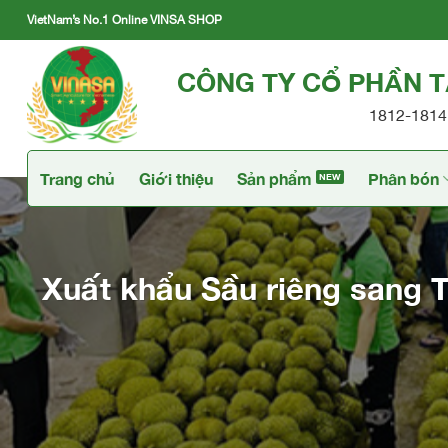
Skip
VietNam’s No.1 Online VINSA SHOP
to
content
CÔNG TY CỔ PHẦN 
1812-1814 
Trang chủ
Giới thiệu
Sản phẩm
Phân bón
Xuất khẩu Sầu riêng sang 