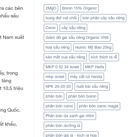
iữa các bên
2MgO
Boron 15% Organic
 khẩu sầu
bung đọt vọt chồi
bón phân cây sầu riêng
Canxi
cây sầu riêng
ệt Nam xuất
Giảm đỏ gai sầu riêng Organic VNS
hoa sầu riêng
Humic Mỹ Bao 25kg
kéo mắt cua sầu riêng
kích thích ra rễ
MKP 0 52 34 Israel
MKP Haifa
y, trong
mkp israel
máy cắt cỏ honda
 tăng
NPK 20-20-20
nuôi trái sầu riêng
 10,5 triệu
phân bón
phân bón boron
phân bón canxi
phân bón canxi magie
rung Quốc.
Phân bón da xanh gai nhím
ất khẩu,
phân bón dưỡng lá
phân bón già lá - kích ra hoa