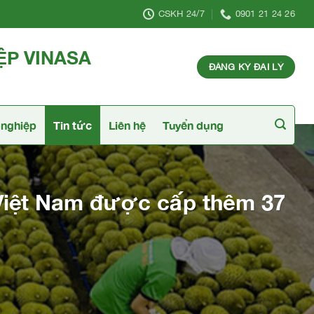
CSKH 24/7
0901 21 24 26
ỆP VINASA
ĐĂNG KÝ ĐẠI LÝ
nghiệp
Tin tức
Liên hệ
Tuyển dụng
 Việt Nam được cấp thêm 37