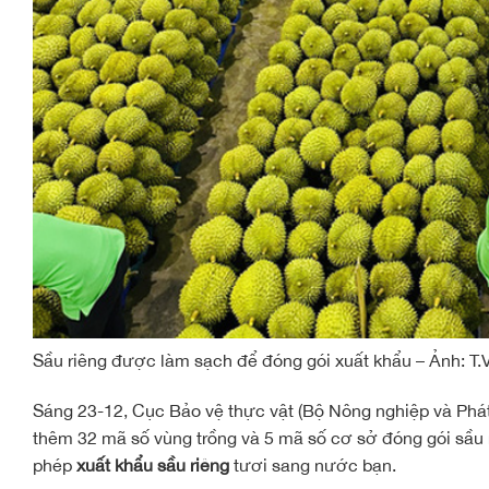
Sầu riêng được làm sạch để đóng gói xuất khẩu – Ảnh: T.
Sáng 23-12, Cục Bảo vệ thực vật (Bộ Nông nghiệp và Phát
thêm 32 mã số vùng trồng và 5 mã số cơ sở đóng gói sầu
phép
xuất khẩu sầu riêng
tươi sang nước bạn.