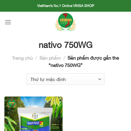
Skip
VietNam’s No.1 Online VINSA SHOP
to
content
nativo 750WG
Trang chủ
/
Sản phẩm
/
Sản phẩm được gắn thẻ
“nativo 750WG”