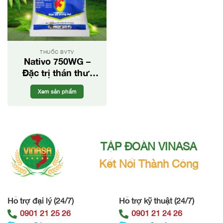
THUỐC BVTV
Nativo 750WG –
Đặc trị thán thư,
phấn trắng hiệu
Xem sản phẩm
quả
TẬP ĐOÀN VINASA
Kết Nối Thành Công
Hỗ trợ đại lý (24/7)
Hỗ trợ kỹ thuật (24/7)
0901 21 25 26
0901 21 24 26