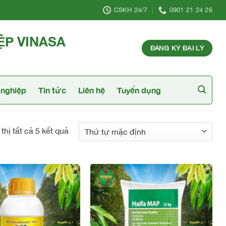
CSKH 24/7
0901 21 24 26
ỆP VINASA
ĐĂNG KÝ ĐẠI LÝ
nghiệp
Tin tức
Liên hệ
Tuyển dụng
thị tất cả 5 kết quả