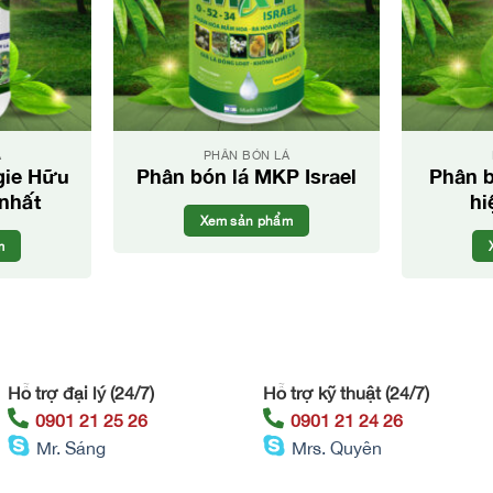
Á
PHÂN BÓN LÁ
gie Hữu
Phân bón lá MKP Israel
Phân b
nhất
hi
Xem sản phẩm
m
Hỗ trợ đại lý (24/7)
Hỗ trợ kỹ thuật (24/7)
0901 21 25 26
0901 21 24 26
Mr. Sáng
Mrs. Quyên