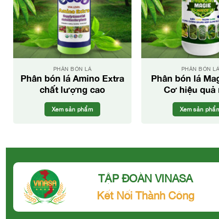
PHÂN BÓN LÁ
PHÂN BÓN L
Phân bón lá Amino Extra
Phân bón lá Ma
chất lượng cao
Cơ hiệu quả 
Xem sản phẩm
Xem sản phẩ
TẬP ĐOÀN VINASA
Kết Nối Thành Công