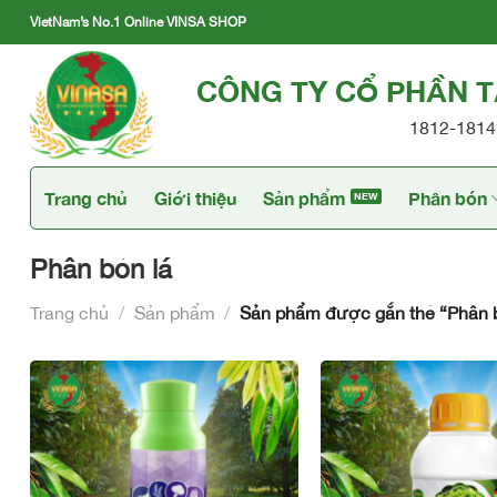
Skip
VietNam’s No.1 Online VINSA SHOP
to
content
CÔNG TY CỔ PHẦN 
1812-1814 
Trang chủ
Giới thiệu
Sản phẩm
Phân bón
Phân bón lá
Trang chủ
/
Sản phẩm
/
Sản phẩm được gắn thẻ “Phân b