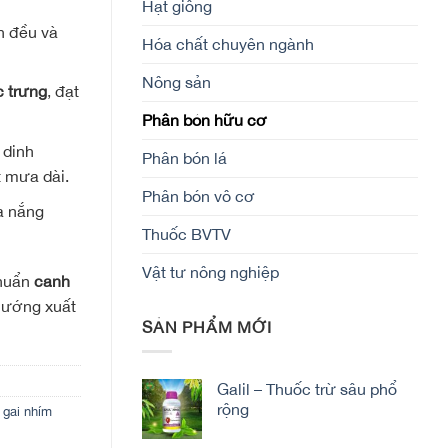
Hạt giống
ển đều và
Hóa chất chuyên ngành
Nông sản
 trưng
, đạt
Phân bón hữu cơ
 dinh
Phân bón lá
t mưa dài.
Phân bón vô cơ
a nắng
Thuốc BVTV
Vật tư nông nghiệp
chuẩn
canh
hướng xuất
SẢN PHẨM MỚI
Galil – Thuốc trừ sâu phổ
rộng
 gai nhím