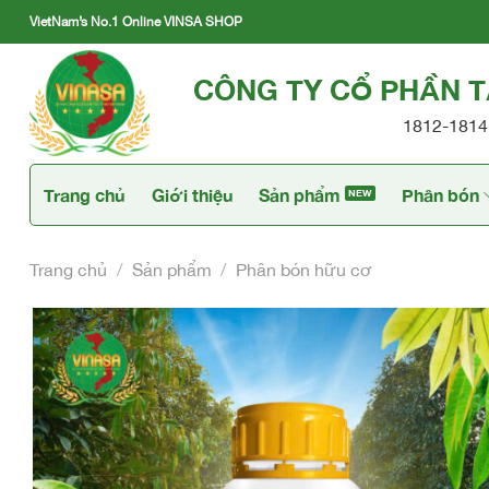
Skip
VietNam’s No.1 Online VINSA SHOP
to
content
CÔNG TY CỔ PHẦN 
1812-1814 
Trang chủ
Giới thiệu
Sản phẩm
Phân bón
Trang chủ
/
Sản phẩm
/
Phân bón hữu cơ