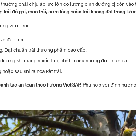
y thường phải chịu áp lực lớn do lượng dinh dưỡng bị dồn vào t
ng
trái đỏ gai, méo trái, cơm lỏng hoặc trái không đạt trọng lượ
ụng vượt trội:
u và đẹp mã.
g.
Đạt chuẩn trái thương phẩm cao cấp.
 dưỡng khi mang nhiều trái, nhất là sau những đợt mưa dài.
hoặc sau khi ra hoa kết trái.
canh tác an toàn theo hướng VietGAP. P
hù hợp với định hướng