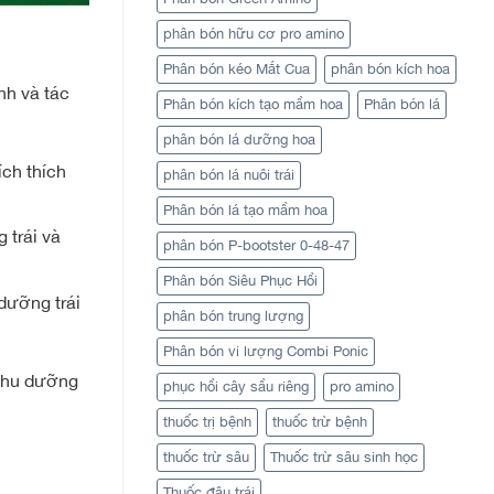
phân bón hữu cơ pro amino
Phân bón kéo Mắt Cua
phân bón kích hoa
nh và tác
Phân bón kích tạo mầm hoa
Phân bón lá
phân bón lá dưỡng hoa
ích thích
phân bón lá nuôi trái
Phân bón lá tạo mầm hoa
 trái và
phân bón P-bootster 0-48-47
Phân bón Siêu Phục Hồi
 dưỡng trái
phân bón trung lượng
Phân bón vi lượng Combi Ponic
 thu dưỡng
phục hồi cây sầu riêng
pro amino
thuốc trị bệnh
thuốc trừ bệnh
thuốc trừ sâu
Thuốc trừ sâu sinh học
Thuốc đậu trái