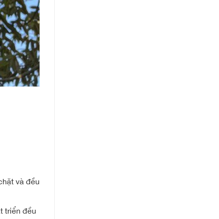
chặt và đều
át triển đều