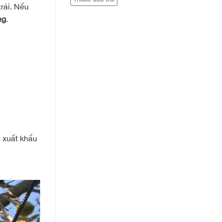
rái. Nếu
ng
.
 xuất khẩu