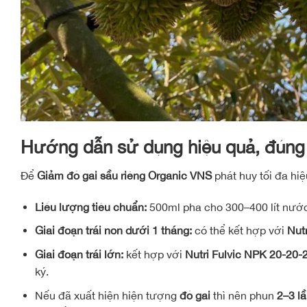
Hướng dẫn sử dụng hiệu quả, đúng g
Để
Giảm đỏ gai sầu riêng Organic VNS
phát huy tối đa hi
Liều lượng tiêu chuẩn:
500ml pha cho 300–400 lít nước, 
Giai đoạn trái non dưới 1 tháng:
có thể kết hợp với
Nut
Giai đoạn trái lớn:
kết hợp với
Nutri Fulvic NPK 20-20-2
ký.
Nếu đã xuất hiện hiện tượng
đỏ gai
thì nên phun
2–3 l