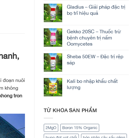
Gladius – Giải pháp đặc trị
bọ trĩ hiệu quả
Gekko 20SC – Thuốc trừ
bệnh chuyên trị nấm
Oomycetes
hanh,
Sheba 50EW – Đặc trị rệp
sáp
ai đoạn nuôi
Kali bo nhập khẩu chất
lượng
ẩm không
 không tròn
TỪ KHÓA SẢN PHẨM
2MgO
Boron 15% Organic
bung đọt vọt chồi
bón phân cây sầu riêng