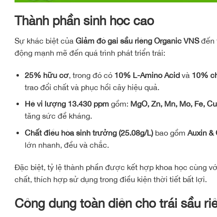
Thành phần sinh học cao
Sự khác biệt của
Giảm đỏ gai sầu riêng Organic VNS
đến t
động mạnh mẽ đến quá trình phát triển trái:
25% hữu cơ
, trong đó có
10% L-Amino Acid
và
10% chi
trao đổi chất và phục hồi cây hiệu quả.
Hệ vi lượng 13.430 ppm
gồm:
MgO, Zn, Mn, Mo, Fe, Cu
tăng sức đề kháng.
Chất điều hòa sinh trưởng (25.08g/L)
bao gồm
Auxin & 
lớn nhanh, đều và chắc.
Đặc biệt, tỷ lệ thành phần được kết hợp khoa học cùng v
chất, thích hợp sử dụng trong điều kiện thời tiết bất lợi.
Công dụng toàn diện cho trái sầu riê