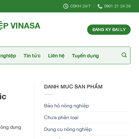
CSKH 24/7
0901 21 24 26
ỆP VINASA
ĐĂNG KÝ ĐẠI LÝ
nghiệp
Tin tức
Liên hệ
Tuyển dụng
DANH MỤC SẢN PHẨM
ic
Bảo hộ nông nghiệp
Chưa phân loại
công dụng
Dụng cụ nông nghiệp