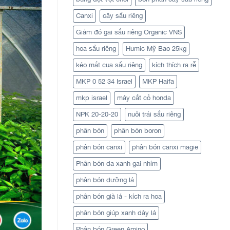
Canxi
cây sầu riêng
Giảm đỏ gai sầu riêng Organic VNS
hoa sầu riêng
Humic Mỹ Bao 25kg
kéo mắt cua sầu riêng
kích thích ra rễ
MKP 0 52 34 Israel
MKP Haifa
mkp israel
máy cắt cỏ honda
NPK 20-20-20
nuôi trái sầu riêng
phân bón
phân bón boron
phân bón canxi
phân bón canxi magie
Phân bón da xanh gai nhím
phân bón dưỡng lá
phân bón già lá - kích ra hoa
phân bón giúp xanh dày lá
Phân bón Green Amino