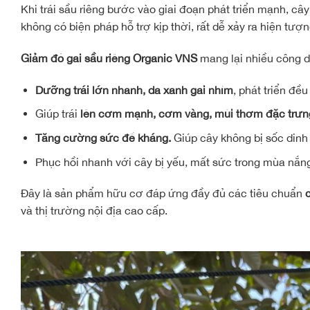
Khi trái sầu riêng bước vào giai đoạn phát triển mạnh, câ
không có biện pháp hỗ trợ kịp thời, rất dễ xảy ra hiện tượ
Giảm đỏ gai sầu riêng Organic VNS
mang lại nhiều công d
Dưỡng trái lớn nhanh
, da xanh gai nhím
, phát triển đề
Giúp trái
lên cơm mạnh, cơm vàng, mùi thơm đặc trưn
Tăng cường sức đề kháng.
Giúp cây không bị sốc dinh
Phục hồi nhanh với cây bị yếu, mất sức trong mùa nắng 
Đây là sản phẩm hữu cơ đáp ứng đầy đủ các tiêu chuẩn
và thị trường nội địa cao cấp.