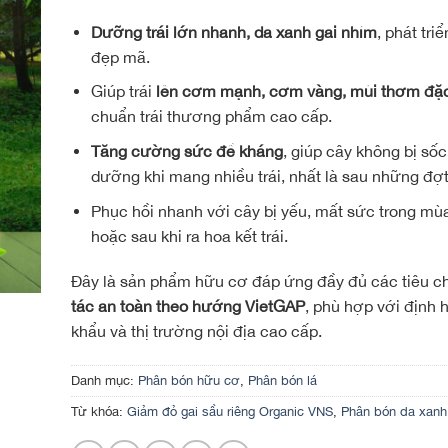
Dưỡng trái lớn nhanh
, da xanh gai nhím
, phát tri
đẹp mã.
Giúp trái
lên cơm mạnh, cơm vàng, mùi thơm đặc
chuẩn trái thương phẩm cao cấp.
Tăng cường sức đề kháng
, giúp cây không bị sốc
dưỡng khi mang nhiều trái, nhất là sau những đợ
Phục hồi nhanh với cây bị yếu, mất sức trong mù
hoặc sau khi ra hoa kết trái.
Đây là sản phẩm hữu cơ đáp ứng đầy đủ các tiêu 
tác an toàn theo hướng VietGAP
, phù hợp với định 
khẩu và thị trường nội địa cao cấp.
Danh mục:
Phân bón hữu cơ
,
Phân bón lá
Từ khóa:
Giảm đỏ gai sầu riêng Organic VNS
,
Phân bón da xanh