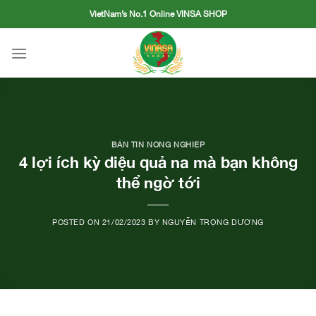
Skip
VietNam’s No.1 Online VINSA SHOP
to
content
BẢN TIN NÔNG NGHIỆP
4 lợi ích kỳ diệu quả na mà bạn không
thể ngờ tới
POSTED ON
21/02/2023
BY
NGUYỄN TRỌNG DƯƠNG