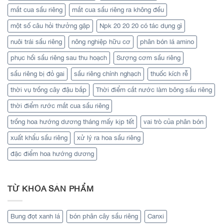
mắt cua sầu riêng
mắt cua sầu riêng ra không đều
một số câu hỏi thưởng gặp
Npk 20 20 20 có tác dụng gì
nuôi trái sầu riêng
nông nghiệp hữu cơ
phân bón lá amino
phục hồi sầu riêng sau thu hoạch
Sượng cơm sầu riêng
sầu riêng bị đỏ gai
sầu riêng chính nghạch
thuốc kích rễ
thời vụ trồng cây đậu bắp
Thời điểm cắt nước làm bông sầu riêng
thời điểm rước mắt cua sầu riêng
trồng hoa hướng dương tháng mấy kịp tết
vai trò của phân bón
xuất khẩu sầu riêng
xử lý ra hoa sầu riêng
đặc điểm hoa hướng dương
TỪ KHÓA SẢN PHẨM
Bung đọt xanh lá
bón phân cây sầu riêng
Canxi