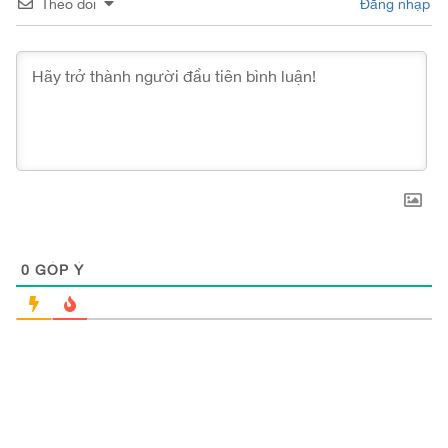
Theo dõi
Đăng nhập
0
GÓP Ý