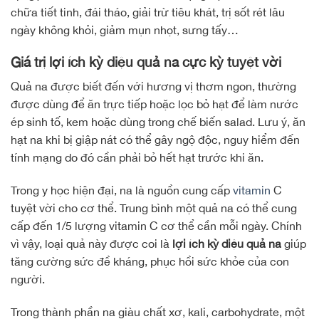
chữa tiết tinh, đái tháo, giải trừ tiêu khát, trị sốt rét lâu
ngày không khỏi, giảm mụn nhọt, sưng tấy…
Giá trị lợi ích kỳ diệu quả na cực kỳ tuyệt vời
Quả na được biết đến với hương vị thơm ngon, thường
được dùng để ăn trực tiếp hoặc lọc bỏ hạt để làm nước
ép sinh tố, kem hoặc dùng trong chế biến salad. Lưu ý, ăn
hạt na khi bị giập nát có thể gây ngộ độc, nguy hiểm đến
tính mạng do đó cần phải bỏ hết hạt trước khi ăn.
Trong y học hiện đại, na là nguồn cung cấp
vitamin
C
tuyệt vời cho cơ thể. Trung bình một quả na có thể cung
cấp đến 1/5 lượng vitamin C cơ thể cần mỗi ngày. Chính
vì vậy, loại quả này được coi là
lợi ích kỳ diệu quả na
giúp
tăng cường sức đề kháng, phục hồi sức khỏe của con
người.
Trong thành phần na giàu chất xơ, kali, carbohydrate, một