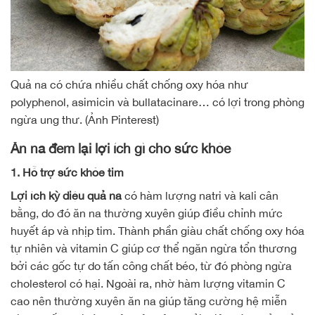
Quả na có chứa nhiều chất chống oxy hóa như
polyphenol, asimicin và bullatacinare… có lợi trong phòng
ngừa ung thư. (Ảnh Pinterest)
Ăn na đem lại lợi ích gì cho sức khỏe
1. Hỗ trợ sức khỏe tim
Lợi ích kỳ diệu quả na
có hàm lượng natri và kali cân
bằng, do đó ăn na thường xuyên giúp điều chỉnh mức
huyết áp và nhịp tim. Thành phần giàu chất chống oxy hóa
tự nhiên và vitamin C giúp cơ thể ngăn ngừa tổn thương
bởi các gốc tự do tấn công chất béo, từ đó phòng ngừa
cholesterol có hại. Ngoài ra, nhờ hàm lượng vitamin C
cao nên thường xuyên ăn na giúp tăng cường hệ miễn