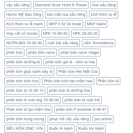
cây sầu riêng
Diamond Grow Humi K Power
hoa sầu riêng
Humic Mỹ Bao 25kg
kéo mắt cua sầu riêng
kích thích ra rễ
Kích thích ra rễ mạnh
MKP 0 52 34 Israel
MKP Haifa
máy cắt cỏ honda
NPK 10-30-30
NPK 20-20-20
NUTRI-BIG 10-30-30
nuôi trái sầu riêng
nấm Trichoderma
phân bón
phân bón canxi
phân bón canxi magie
phân bón dưỡng lá
phân bón già lá - kích ra hoa
phân bón giúp xanh dày lá
Phân bón kéo Mắt Cua
phân bón kích hoa
Phân bón kích tạo mầm hoa
Phân bón lá
phân bón lá 15-30-15
phân bón lá dưỡng hoa
phân bón lá nutri-big 10-30-30
phân bón lá nuôi trái
Phân bón lá tạo mầm hoa
phân bón P-bootster 0-48-47
phân bón trung lượng
phục hồi cây sầu riêng
pro amino
SIÊU KẼM ZINC 14%
thuốc trị bệnh
thuốc trừ bệnh