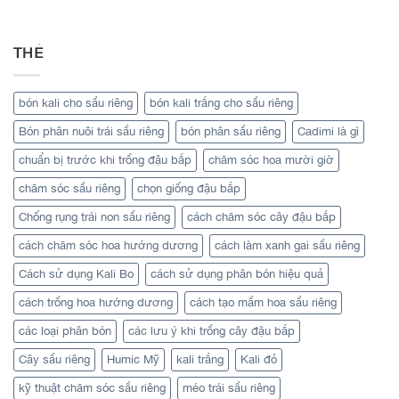
THẺ
bón kali cho sầu riêng
bón kali trắng cho sầu riêng
Bón phân nuôi trái sầu riêng
bón phân sầu riêng
Cadimi là gì
chuẩn bị trước khi trồng đậu bắp
chăm sóc hoa mười giờ
chăm sóc sầu riêng
chọn giống đậu bắp
Chống rụng trái non sầu riêng
cách chăm sóc cây đậu bắp
cách chăm sóc hoa hướng dương
cách làm xanh gai sầu riêng
Cách sử dụng Kali Bo
cách sử dụng phân bón hiệu quả
cách trồng hoa hướng dương
cách tạo mầm hoa sầu riêng
các loại phân bón
các lưu ý khi trồng cây đậu bắp
Cây sầu riêng
Humic Mỹ
kali trắng
Kali đỏ
kỹ thuật chăm sóc sầu riêng
méo trái sầu riêng