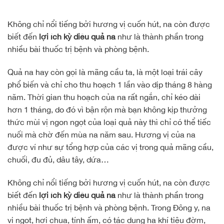
Không chỉ nổi tiếng bởi hương vị cuốn hút, na còn được
biết đến
lợi ích kỳ diệu quả na
như là thành phần trong
nhiều bài thuốc trị bệnh và phòng bệnh.
Quả na hay còn gọi là mãng cầu ta, là một loại trái cây
phổ biến và chỉ cho thu hoạch 1 lần vào dịp tháng 8 hàng
năm. Thời gian thu hoạch của na rất ngắn, chỉ kéo dài
hơn 1 tháng, do đó vì bận rộn mà bạn không kịp thưởng
thức mùi vị ngon ngọt của loại quả này thì chỉ có thể tiếc
nuối mà chờ đến mùa na năm sau. Hương vị của na
được ví như sự tổng hợp của các vị trong quả mãng cầu,
chuối, đu đủ, dâu tây, dứa…
Không chỉ nổi tiếng bởi hương vị cuốn hút, na còn được
biết đến
lợi ích kỳ diệu quả na
như là thành phần trong
nhiều bài thuốc trị bệnh và phòng bệnh. Trong Đông y, na
vị ngọt, hơi chua, tính ấm, có tác dụng hạ khí tiêu đờm,