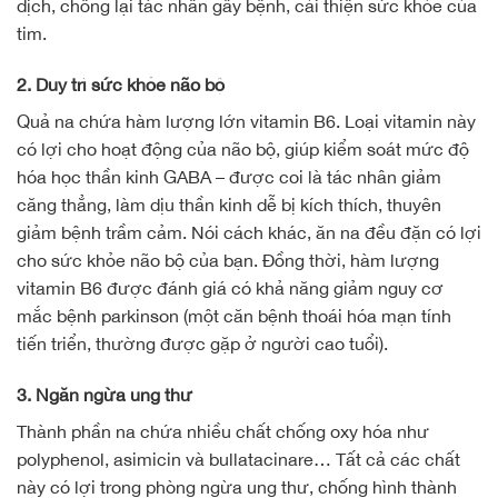
dịch, chống lại tác nhân gây bệnh, cải thiện sức khỏe của
tim.
2. Duy trì sức khỏe não bộ
Quả na chứa hàm lượng lớn vitamin B6. Loại vitamin này
có lợi cho hoạt động của não bộ, giúp kiểm soát mức độ
hóa học thần kinh GABA – được coi là tác nhân giảm
căng thẳng, làm dịu thần kinh dễ bị kích thích, thuyên
giảm bệnh trầm cảm. Nói cách khác, ăn na đều đặn có lợi
cho sức khỏe não bộ của bạn. Đồng thời, hàm lượng
vitamin B6 được đánh giá có khả năng giảm nguy cơ
mắc bệnh parkinson (một căn bệnh thoái hóa mạn tính
tiến triển, thường được gặp ở người cao tuổi).
3. Ngăn ngừa ung thư
Thành phần na chứa nhiều chất chống oxy hóa như
polyphenol, asimicin và bullatacinare… Tất cả các chất
này có lợi trong phòng ngừa ung thư, chống hình thành