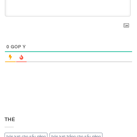
0
GÓP Ý
THẺ
bón kali cho sầu riêng
bón kali trắng cho sầu riêng