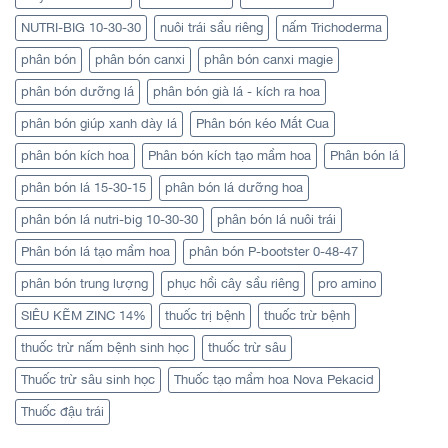
NUTRI-BIG 10-30-30
nuôi trái sầu riêng
nấm Trichoderma
phân bón
phân bón canxi
phân bón canxi magie
phân bón dưỡng lá
phân bón già lá - kích ra hoa
phân bón giúp xanh dày lá
Phân bón kéo Mắt Cua
phân bón kích hoa
Phân bón kích tạo mầm hoa
Phân bón lá
phân bón lá 15-30-15
phân bón lá dưỡng hoa
phân bón lá nutri-big 10-30-30
phân bón lá nuôi trái
Phân bón lá tạo mầm hoa
phân bón P-bootster 0-48-47
phân bón trung lượng
phục hồi cây sầu riêng
pro amino
SIÊU KẼM ZINC 14%
thuốc trị bệnh
thuốc trừ bệnh
thuốc trừ nấm bệnh sinh học
thuốc trừ sâu
Thuốc trừ sâu sinh học
Thuốc tạo mầm hoa Nova Pekacid
Thuốc đậu trái