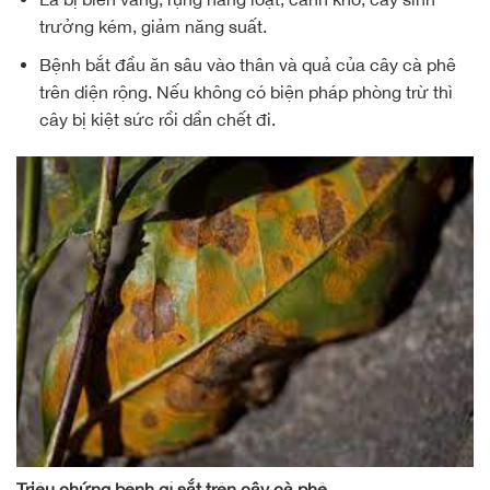
trưởng kém, giảm năng suất.
Bệnh bắt đầu ăn sâu vào thân và quả của cây cà phê
trên diện rộng. Nếu không có biện pháp phòng trừ thì
cây bị kiệt sức rồi dần chết đi.
Triệu chứng bệnh gỉ sắt trên cây cà phê