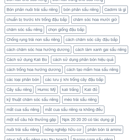
Bón phân nuôi trái sầu riêng
bón phân sầu riêng
Cadimi là gì
chuẩn bị trước khi trồng đậu bắp
chăm sóc hoa mười giờ
chăm sóc sầu riêng
chọn giống đậu bắp
Chống rụng trái non sầu riêng
cách chăm sóc cây đậu bắp
cách chăm sóc hoa hướng dương
cách làm xanh gai sầu riêng
Cách sử dụng Kali Bo
cách sử dụng phân bón hiệu quả
cách trồng hoa hướng dương
cách tạo mầm hoa sầu riêng
các loại phân bón
các lưu ý khi trồng cây đậu bắp
Cây sầu riêng
Humic Mỹ
kali trắng
Kali đỏ
kỹ thuật chăm sóc sầu riêng
méo trái sầu riêng
mắt cua sầu riêng
mắt cua sầu riêng ra không đều
một số câu hỏi thưởng gặp
Npk 20 20 20 có tác dụng gì
nuôi trái sầu riêng
nông nghiệp hữu cơ
phân bón lá amino
phục hồi sầu riêng sau thu hoạch
Sượng cơm sầu riêng