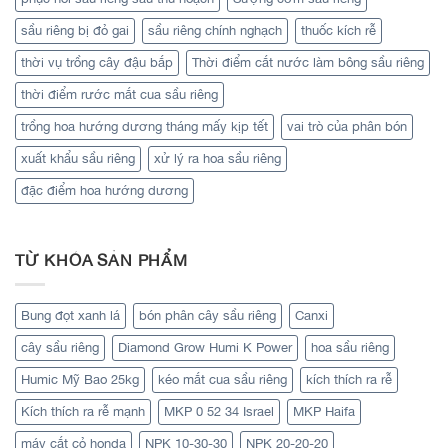
sầu riêng bị đỏ gai
sầu riêng chính nghạch
thuốc kích rễ
thời vụ trồng cây đậu bắp
Thời điểm cắt nước làm bông sầu riêng
thời điểm rước mắt cua sầu riêng
trồng hoa hướng dương tháng mấy kịp tết
vai trò của phân bón
xuất khẩu sầu riêng
xử lý ra hoa sầu riêng
đặc điểm hoa hướng dương
TỪ KHÓA SẢN PHẨM
Bung đọt xanh lá
bón phân cây sầu riêng
Canxi
cây sầu riêng
Diamond Grow Humi K Power
hoa sầu riêng
Humic Mỹ Bao 25kg
kéo mắt cua sầu riêng
kích thích ra rễ
Kích thích ra rễ mạnh
MKP 0 52 34 Israel
MKP Haifa
máy cắt cỏ honda
NPK 10-30-30
NPK 20-20-20