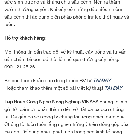
sức sinh trưởng và kháng chịu sâu bệnh. Nên ra thăm
vườn thường xuyên. Khi cây có những dấu hiệu nhiễm
sâu bệnh thì áp dụng biện pháp phòng trừ kịp thời ngay và
luôn.
Hỗ trợ khách hàng
:
Mọi thông tin cần trao đổi về kỹ thuật cây trồng và tư vấn
sản phẩm bà con có thể liên hệ qua đường dây nóng:
0901.21.25.26.
Bà con tham khảo các dòng thuốc BVTV
TẠI ĐÂY
Hoặc tham khảo thêm một số bài viết kỹ thuật
TẠI ĐÂY
Tập Đoàn Công Nghệ Nông Nghiệp VINASA
chúng tôi xin
gửi lời cám ơn chân thành đến với tất cả bà con chúng
ta. Đã gắn bó với công ty chúng tôi trong nhiều năm qua.
Chúng tôi luôn luôn lắng nghe những ý kiến đóng góp của
bà con. Để cùng nhau phát triển trong nên kinh tế nông