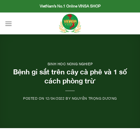
Skip
VietNam’s No.1 Online VINSA SHOP
to
content
SINH HỌC NÔNG NGHIỆP
Bệnh gỉ sắt trên cây cà phê và 1 số
cách phòng trừ
POSTED ON
12/04/2022
BY
NGUYỄN TRỌNG DƯƠNG