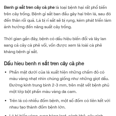
Bệnh gỉ sắt trên cây cà phê
là loại bệnh hại rất phổ biến
trên cây trồng. Bệnh gỉ sắt ban đầu gây hại trên lá, sau đó
đến thân rồi quả. Lá bị rỉ sắt sẽ bị rụng, kém phát triển làm
ảnh hưởng đến năng suất cây trồng.
Thời gian gần đây, bệnh có dấu hiệu biến đổi và lây lan
sang cả cây cà phê vối, vốn được xem là loài cà phê
kháng bệnh gỉ sắt.
Dấu hiệu bệnh rỉ sắt trên cây cà phê
Phần mặt dưới của lá xuất hiện những chấm đỏ có
màu vàng nhạt nhìn chúng giống như những giọt dầu.
Đường kính trung bình 2-3 mm, trên mặt vết bệnh phủ
một lớp bột phấn màu vàng da cam.
Trên lá có nhiều đốm bệnh, một số đốm có liên kết với
nhau tạo thành đốm bệnh lớn.
Lá bị biến vàng, rụng hàng loạt, cành khô, cây sinh