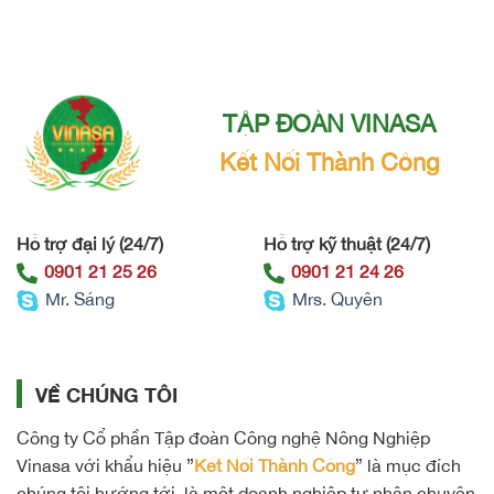
TẬP ĐOÀN VINASA
Kết Nối Thành Công
Hỗ trợ đại lý (24/7)
Hỗ trợ kỹ thuật (24/7)
0901 21 25 26
0901 21 24 26
Mr. Sáng
Mrs. Quyên
VỀ CHÚNG TÔI
Công ty Cổ phần Tập đoàn Công nghệ Nông Nghiệp
Vinasa với khẩu hiệu ”
Kết Nối Thành Công
” là mục đích
chúng tôi hướng tới, là một doanh nghiệp tư nhân chuyên