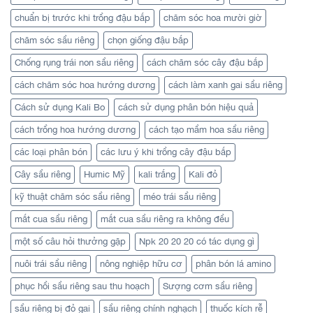
chuẩn bị trước khi trồng đậu bắp
chăm sóc hoa mười giờ
chăm sóc sầu riêng
chọn giống đậu bắp
Chống rụng trái non sầu riêng
cách chăm sóc cây đậu bắp
cách chăm sóc hoa hướng dương
cách làm xanh gai sầu riêng
Cách sử dụng Kali Bo
cách sử dụng phân bón hiệu quả
cách trồng hoa hướng dương
cách tạo mầm hoa sầu riêng
các loại phân bón
các lưu ý khi trồng cây đậu bắp
Cây sầu riêng
Humic Mỹ
kali trắng
Kali đỏ
kỹ thuật chăm sóc sầu riêng
méo trái sầu riêng
mắt cua sầu riêng
mắt cua sầu riêng ra không đều
một số câu hỏi thưởng gặp
Npk 20 20 20 có tác dụng gì
nuôi trái sầu riêng
nông nghiệp hữu cơ
phân bón lá amino
phục hồi sầu riêng sau thu hoạch
Sượng cơm sầu riêng
sầu riêng bị đỏ gai
sầu riêng chính nghạch
thuốc kích rễ