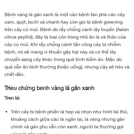
Bệnh vàng lá gân xanh là một căn bệnh tàn phá các cây
cam, quýt, bưởi và chanh hay còn gọi là bệnh greening
trên cây có múi. Bệnh do rầy chổng cánh lây truyền (Asian
citrus psyllid), đây là loại côn trùng nhỏ ăn lá và thân của
cây có múi. Khi rầy chổng cánh tấn công cây bị nhiễm
bệnh, nó sẽ mang vi khuẩn gây hại này và có thể lây
chuyền sang cây khác trong quá trình kiếm ăn. Mặc dù
quả vẫn ăn bình thường (hoặc uống), nhưng cây sẽ héo và
chết dần.
Triệu chứng bệnh vàng lá gân xanh
Trên lá:
Trên cây bị bệnh phiến lá hẹp và nhọn như hình tai thỏ,
khoảng cách giữa các lá ngắn lại, lá vàng nhưng gân
chính và gân phụ vẫn còn xanh, người ta thường gọi