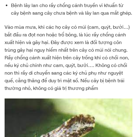
Bệnh lây lan cho rầy chổng cánh truyền vi khuẩn từ
cây bệnh sang cây chưa bệnh và lây lan qua mắt ghép.
Vào mùa mưa, khi các họ cây có múi (cam, quýt, bưởi…)
bắt đầu ra đọt non hoặc trổ bông, là lúc rầy chổng cánh
xuất hiện và gây hại. Đây được xem là đối tượng côn
trùng gây hại nguy hiểm nhất trên cây có múi nói chung.
Rầy chổng cánh xuất hiện trên cây trồng khi có chồi non,
nếu ký chủ chính như cam, quýt, bưởi…. Không có chồi
non thì rầy di chuyển sang các ký chủ phụ như nguyệt
quế, cằng thăng để duy trì mật số. Nếu cây bị bệnh trái
thường nhỏ, không có giá trị thương phẩm