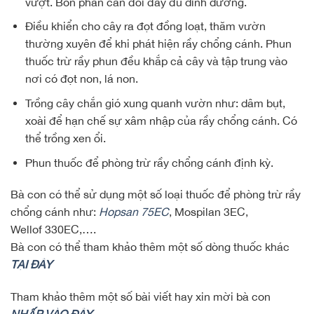
vượt. Bón phân cân đối đầy đủ dinh dưỡng.
Điều khiển cho cây ra đọt đồng loạt, thăm vườn
thường xuyên để khi phát hiện rầy chổng cánh. Phun
thuốc trừ rầy phun đều khắp cả cây và tập trung vào
nơi có đọt non, lá non.
Trồng cây chắn gió xung quanh vườn như: dâm bụt,
xoài để hạn chế sự xâm nhập của rầy chổng cánh. Có
thể trồng xen ổi.
Phun thuốc để phòng trừ rầy chổng cánh định kỳ.
Bà con có thể sử dụng một số loại thuốc để phòng trừ rầy
chổng cánh như:
Hopsan 75EC
, Mospilan 3EC,
Wellof 330EC,….
Bà con có thể tham khảo thêm một số dòng thuốc khác
TẠI ĐÂY
Tham khảo thêm một số bài viết hay xin mời bà con