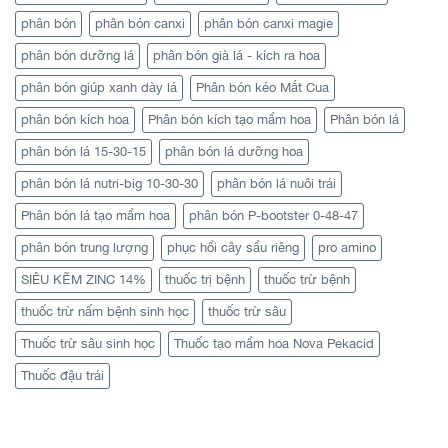
phân bón
phân bón canxi
phân bón canxi magie
phân bón dưỡng lá
phân bón già lá - kích ra hoa
phân bón giúp xanh dày lá
Phân bón kéo Mắt Cua
phân bón kích hoa
Phân bón kích tạo mầm hoa
Phân bón lá
phân bón lá 15-30-15
phân bón lá dưỡng hoa
phân bón lá nutri-big 10-30-30
phân bón lá nuôi trái
Phân bón lá tạo mầm hoa
phân bón P-bootster 0-48-47
phân bón trung lượng
phục hồi cây sầu riêng
pro amino
SIÊU KẼM ZINC 14%
thuốc trị bệnh
thuốc trừ bệnh
thuốc trừ nấm bệnh sinh học
thuốc trừ sâu
Thuốc trừ sâu sinh học
Thuốc tạo mầm hoa Nova Pekacid
Thuốc đậu trái