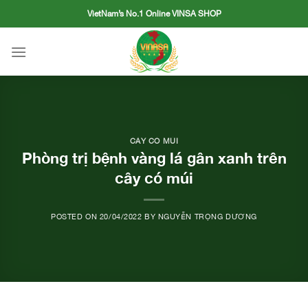
Skip
VietNam’s No.1 Online VINSA SHOP
to
content
CÂY CÓ MÚI
Phòng trị bệnh vàng lá gân xanh trên
cây có múi
POSTED ON
20/04/2022
BY
NGUYỄN TRỌNG DƯƠNG