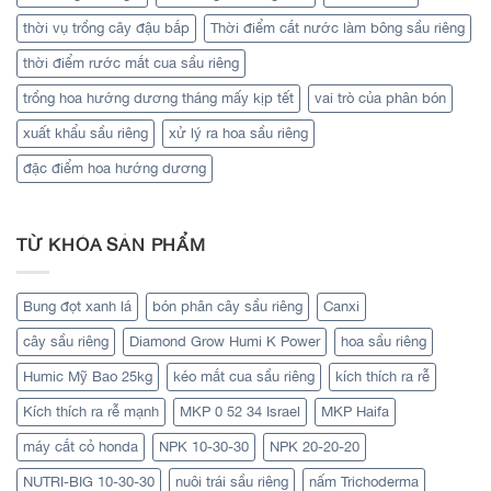
thời vụ trồng cây đậu bắp
Thời điểm cắt nước làm bông sầu riêng
thời điểm rước mắt cua sầu riêng
trồng hoa hướng dương tháng mấy kịp tết
vai trò của phân bón
xuất khẩu sầu riêng
xử lý ra hoa sầu riêng
đặc điểm hoa hướng dương
TỪ KHÓA SẢN PHẨM
Bung đọt xanh lá
bón phân cây sầu riêng
Canxi
cây sầu riêng
Diamond Grow Humi K Power
hoa sầu riêng
Humic Mỹ Bao 25kg
kéo mắt cua sầu riêng
kích thích ra rễ
Kích thích ra rễ mạnh
MKP 0 52 34 Israel
MKP Haifa
máy cắt cỏ honda
NPK 10-30-30
NPK 20-20-20
NUTRI-BIG 10-30-30
nuôi trái sầu riêng
nấm Trichoderma