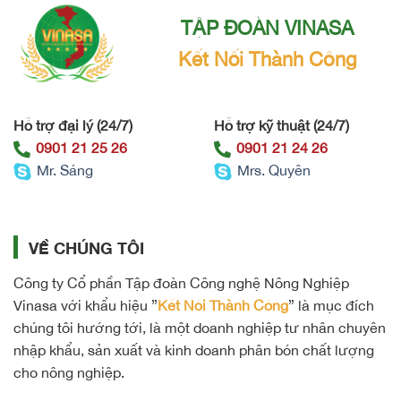
TẬP ĐOÀN VINASA
Kết Nối Thành Công
Hỗ trợ đại lý (24/7)
Hỗ trợ kỹ thuật (24/7)
0901 21 25 26
0901 21 24 26
Mr. Sáng
Mrs. Quyên
VỀ CHÚNG TÔI
Công ty Cổ phần Tập đoàn Công nghệ Nông Nghiệp
Vinasa với khẩu hiệu ”
Kết Nối Thành Công
” là mục đích
chúng tôi hướng tới, là một doanh nghiệp tư nhân chuyên
nhập khẩu, sản xuất và kinh doanh phân bón chất lượng
cho nông nghiệp.