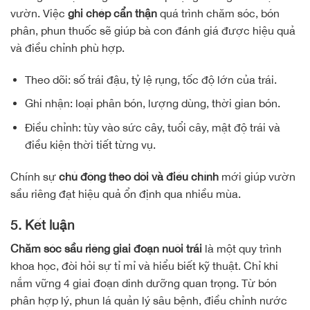
vườn. Việc
ghi chép cẩn thận
quá trình chăm sóc, bón
phân, phun thuốc sẽ giúp bà con đánh giá được hiệu quả
và điều chỉnh phù hợp.
Theo dõi: số trái đậu, tỷ lệ rụng, tốc độ lớn của trái.
Ghi nhận: loại phân bón, lượng dùng, thời gian bón.
Điều chỉnh: tùy vào sức cây, tuổi cây, mật độ trái và
điều kiện thời tiết từng vụ.
Chính sự
chủ động theo dõi và điều chỉnh
mới giúp vườn
sầu riêng đạt hiệu quả ổn định qua nhiều mùa.
5. Kết luận
Chăm sóc sầu riêng giai đoạn nuôi trái
là một quy trình
khoa học, đòi hỏi sự tỉ mỉ và hiểu biết kỹ thuật. Chỉ khi
nắm vững 4 giai đoạn dinh dưỡng quan trọng. Từ bón
phân hợp lý, phun lá quản lý sâu bệnh, điều chỉnh nước