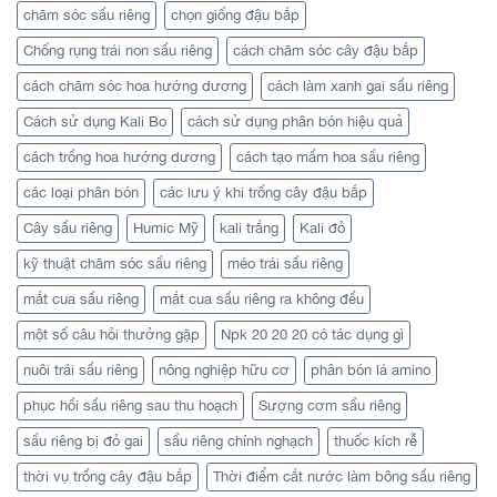
chăm sóc sầu riêng
chọn giống đậu bắp
Chống rụng trái non sầu riêng
cách chăm sóc cây đậu bắp
cách chăm sóc hoa hướng dương
cách làm xanh gai sầu riêng
Cách sử dụng Kali Bo
cách sử dụng phân bón hiệu quả
cách trồng hoa hướng dương
cách tạo mầm hoa sầu riêng
các loại phân bón
các lưu ý khi trồng cây đậu bắp
Cây sầu riêng
Humic Mỹ
kali trắng
Kali đỏ
kỹ thuật chăm sóc sầu riêng
méo trái sầu riêng
mắt cua sầu riêng
mắt cua sầu riêng ra không đều
một số câu hỏi thưởng gặp
Npk 20 20 20 có tác dụng gì
nuôi trái sầu riêng
nông nghiệp hữu cơ
phân bón lá amino
phục hồi sầu riêng sau thu hoạch
Sượng cơm sầu riêng
sầu riêng bị đỏ gai
sầu riêng chính nghạch
thuốc kích rễ
thời vụ trồng cây đậu bắp
Thời điểm cắt nước làm bông sầu riêng