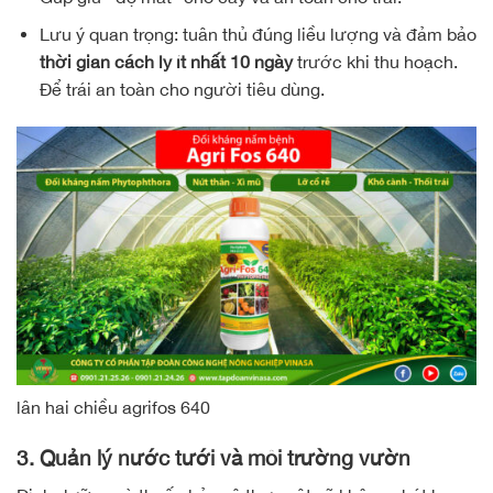
Lưu ý quan trọng: tuân thủ đúng liều lượng và đảm bảo
thời gian cách ly ít nhất 10 ngày
trước khi thu hoạch.
Để trái an toàn cho người tiêu dùng.
lân hai chiều agrifos 640
3. Quản lý nước tưới và môi trường vườn