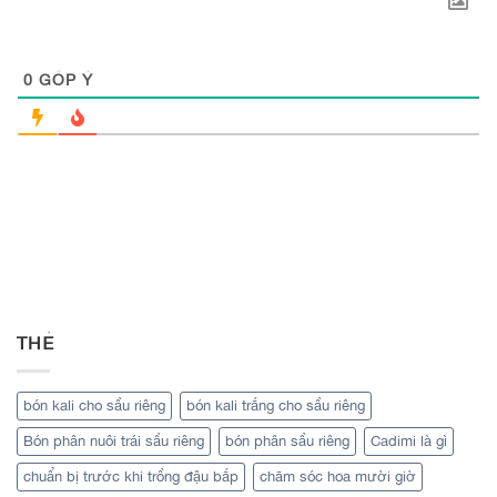
0
GÓP Ý
THẺ
bón kali cho sầu riêng
bón kali trắng cho sầu riêng
Bón phân nuôi trái sầu riêng
bón phân sầu riêng
Cadimi là gì
chuẩn bị trước khi trồng đậu bắp
chăm sóc hoa mười giờ