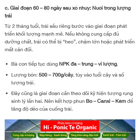
c.
Giai đoạn 60 – 80 ngày sau xổ nhụy: Nuôi trọng lượng
trái
Từ 2 tháng tuổi, trái sầu riêng bước vào giai đoạn phát
triển khối lượng mạnh mẽ. Nếu không cung cấp đủ
dưỡng chất, trái có thể bị “heo”, chậm lớn hoặc phát triển
mất cân đối.
Bà con tiếp tục dùng
NPK đa – trung – vi lượng
.
Lượng bón:
500 – 700g/cây
, tùy vào tuổi cây và số
lượng trái.
Đây cũng là giai đoạn cần theo dõi kỹ hiện tượng rụng
sinh lý lần hai. Nên kết hợp phun
Bo – Canxi – Kẽm
để
tăng độ dẻo của cuống trái.