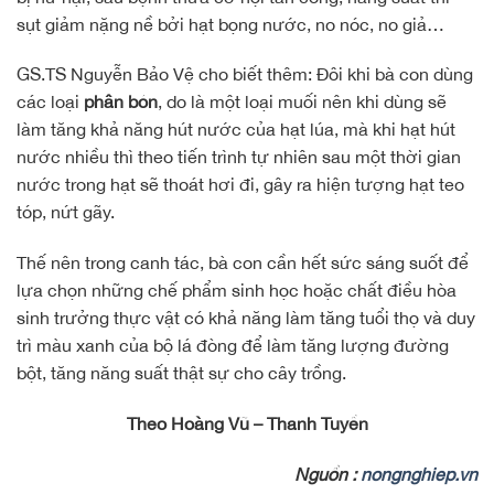
sụt giảm nặng nề bởi hạt bọng nước, no nóc, no giả…
GS.TS Nguyễn Bảo Vệ cho biết thêm: Đôi khi bà con dùng
các loại
phân bón
, do là một loại muối nên khi dùng sẽ
làm tăng khả năng hút nước của hạt lúa, mà khi hạt hút
nước nhiều thì theo tiến trình tự nhiên sau một thời gian
nước trong hạt sẽ thoát hơi đi, gây ra hiện tượng hạt teo
tóp, nứt gãy.
Thế nên trong canh tác, bà con cần hết sức sáng suốt để
lựa chọn những chế phẩm sinh học hoặc chất điều hòa
sinh trưởng thực vật có khả năng làm tăng tuổi thọ và duy
trì màu xanh của bộ lá đòng để làm tăng lượng đường
bột, tăng năng suất thật sự cho cây trồng.
Theo Hoàng Vũ – Thanh Tuyền
Nguồn :
nongnghiep.vn