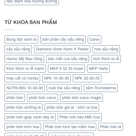
đặc điểm hoa hướng dương
TỪ KHÓA SẢN PHẨM
Bung đọt xanh lá
bón phân cây sầu riêng
Canxi
cây sầu riêng
Diamond Grow Humi K Power
hoa sầu riêng
Humic Mỹ Bao 25kg
kéo mắt cua sầu riêng
kích thích ra rễ
Kích thích ra rễ mạnh
MKP 0 52 34 Israel
MKP Haifa
máy cắt cỏ honda
NPK 10-30-30
NPK 20-20-20
NUTRI-BIG 10-30-30
nuôi trái sầu riêng
nấm Trichoderma
phân bón
phân bón canxi
phân bón canxi magie
phân bón dưỡng lá
phân bón già lá - kích ra hoa
phân bón giúp xanh dày lá
Phân bón kéo Mắt Cua
phân bón kích hoa
Phân bón kích tạo mầm hoa
Phân bón lá