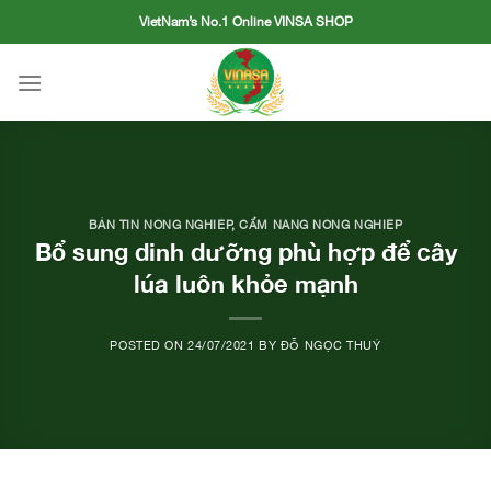
Skip
VietNam’s No.1 Online VINSA SHOP
to
content
BẢN TIN NÔNG NGHIỆP
,
CẨM NANG NÔNG NGHIỆP
Bổ sung dinh dưỡng phù hợp để cây
lúa luôn khỏe mạnh
POSTED ON
24/07/2021
BY
ĐỖ NGỌC THUÝ