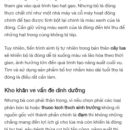
tham gia vào quá trình tạo hạt gạo. Nhưng bộ lá đòng
thực chất chỉ như một nhà máy và cỗ máy hoạt động
chính để tạo được tinh bột lại chính là màu xanh của lá
đòng. Cần giữ vững màu xanh của lá đòng đến khi thu để
những hạt trong cùng không bị lép.
Tuy nhiên, tiến trình sinh lý tự nhiên trong bản thân
cây lúa
sẽ khiến bộ lá đòng dễ bị xuống màu và lão hóa theo thời
gian, ảnh hưởng lớn đến quá trình tạo năng suất cuối vụ.
Tìm và sử dụng sản phẩm bổ trợ nhằm kéo dài tuổi thọ lá
đòng là điều rất cần làm.
Khó khăn về vấn đề dinh dưỡng
Nhưng bà con phải thận trọng, vì nếu chọn phải các loại
phân bón lá hoặc
thuốc kích thích sinh trưởng
không rõ
nguồn gốc với thành phần chính là
đạm
thì không những
chẳng mang đến lợi ích gì cho lúa mà còn khiến lá đòng
bị hư hại, sâu bệnh thừa cơ hội tấn công, năng suất thì