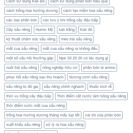
Cách sử dụng Kali Bo
cách sử dụng phân bón hiệu quả
cách trồng hoa hướng dương
cách tạo mầm hoa sầu riêng
các loại phân bón
các lưu ý khi trồng cây đậu bắp
Cây sầu riêng
Humic Mỹ
kali trắng
Kali đỏ
kỹ thuật chăm sóc sầu riêng
méo trái sầu riêng
mắt cua sầu riêng
mắt cua sầu riêng ra không đều
một số câu hỏi thưởng gặp
Npk 20 20 20 có tác dụng gì
nuôi trái sầu riêng
nông nghiệp hữu cơ
phân bón lá amino
phục hồi sầu riêng sau thu hoạch
Sượng cơm sầu riêng
sầu riêng bị đỏ gai
sầu riêng chính nghạch
thuốc kích rễ
thời vụ trồng cây đậu bắp
Thời điểm cắt nước làm bông sầu riêng
thời điểm rước mắt cua sầu riêng
trồng hoa hướng dương tháng mấy kịp tết
vai trò của phân bón
xuất khẩu sầu riêng
xử lý ra hoa sầu riêng