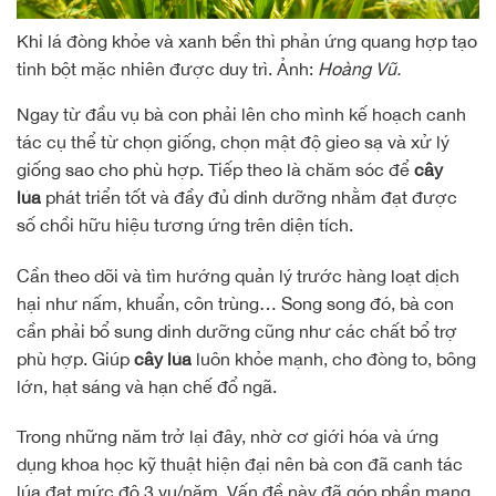
Khi lá đòng khỏe và xanh bền thì phản ứng quang hợp tạo
tinh bột mặc nhiên được duy trì. Ảnh:
Hoàng Vũ.
Ngay từ đầu vụ bà con phải lên cho mình kế hoạch canh
tác cụ thể từ chọn giống, chọn mật độ gieo sạ và xử lý
giống sao cho phù hợp. Tiếp theo là chăm sóc để
cây
lúa
phát triển tốt và đầy đủ dinh dưỡng nhằm đạt được
số chồi hữu hiệu tương ứng trên diện tích.
Cần theo dõi và tìm hướng quản lý trước hàng loạt dịch
hại như nấm, khuẩn, côn trùng… Song song đó, bà con
cần phải bổ sung dinh dưỡng cũng như các chất bổ trợ
phù hợp. Giúp
cây lúa
luôn khỏe mạnh, cho đòng to, bông
lớn, hạt sáng và hạn chế đổ ngã.
Trong những năm trở lại đây, nhờ cơ giới hóa và ứng
dụng khoa học kỹ thuật hiện đại nên bà con đã canh tác
lúa đạt mức độ 3 vụ/năm. Vấn đề này đã góp phần mang