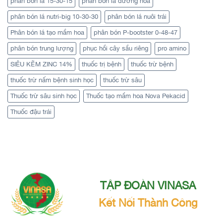
phân bón lá 15-30-15
phân bón lá dưỡng hoa
phân bón lá nutri-big 10-30-30
phân bón lá nuôi trái
Phân bón lá tạo mầm hoa
phân bón P-bootster 0-48-47
phân bón trung lượng
phục hồi cây sầu riêng
pro amino
SIÊU KẼM ZINC 14%
thuốc trị bệnh
thuốc trừ bệnh
thuốc trừ nấm bệnh sinh học
thuốc trừ sâu
Thuốc trừ sâu sinh học
Thuốc tạo mầm hoa Nova Pekacid
Thuốc đậu trái
TẬP ĐOÀN VINASA
Kết Nối Thành Công