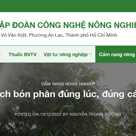
TẬP ĐOÀN CÔNG NGHỆ NÔNG NGHI
Võ Văn Kiệt, Phường An Lạc, Thành phố Hồ Chí Minh
Thuốc BVTV
Vật tư nông nghiệp
Cẩm nang nông 
CẨM NANG NÔNG NGHIỆP
ch bón phân đúng lúc, đúng c
POSTED ON
13/12/2022
BY
NGUYỄN TRỌNG DƯƠNG