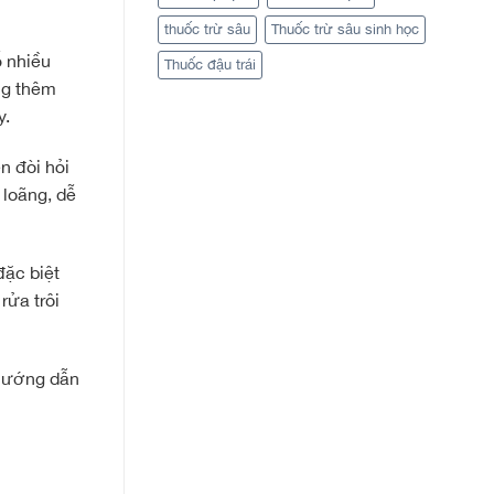
thuốc trừ sâu
Thuốc trừ sâu sinh học
ỗ nhiều
Thuốc đậu trái
ng thêm
y.
n đòi hỏi
 loãng, dễ
đặc biệt
rửa trôi
 hướng dẫn