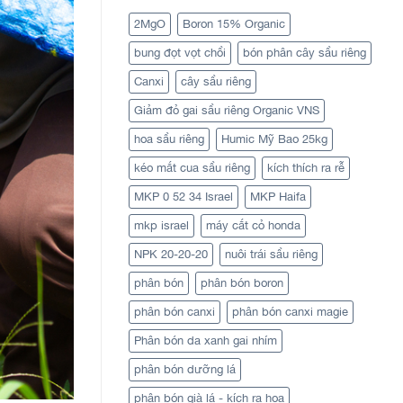
2MgO
Boron 15% Organic
bung đọt vọt chồi
bón phân cây sầu riêng
Canxi
cây sầu riêng
Giảm đỏ gai sầu riêng Organic VNS
hoa sầu riêng
Humic Mỹ Bao 25kg
kéo mắt cua sầu riêng
kích thích ra rễ
MKP 0 52 34 Israel
MKP Haifa
mkp israel
máy cắt cỏ honda
NPK 20-20-20
nuôi trái sầu riêng
phân bón
phân bón boron
phân bón canxi
phân bón canxi magie
Phân bón da xanh gai nhím
phân bón dưỡng lá
phân bón già lá - kích ra hoa