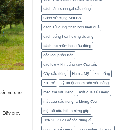
cách làm xanh gai sầu riêng
Cách sử dụng Kali Bo
cách sử dụng phân bón hiệu quả
cách trồng hoa hướng dương
cách tạo mầm hoa sầu riêng
các loại phân bón
các lưu ý khi trồng cây đậu bắp
Cây sầu riêng
Humic Mỹ
kali trắng
Kali đỏ
kỹ thuật chăm sóc sầu riêng
 bền và cho
méo trái sầu riêng
mắt cua sầu riêng
mắt cua sầu riêng ra không đều
một số câu hỏi thưởng gặp
. Bấy giờ,
Npk 20 20 20 có tác dụng gì
nuôi trái sầu riêng
nông nghiệp hữu cơ