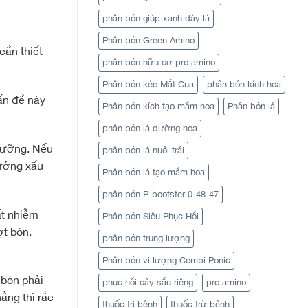
phân bón giúp xanh dày lá
Phân bón Green Amino
cần thiết
phân bón hữu cơ pro amino
Phân bón kéo Mắt Cua
phân bón kích hoa
ấn đề này
Phân bón kích tạo mầm hoa
Phân bón lá
phân bón lá dưỡng hoa
 dưỡng. Nếu
phân bón lá nuôi trái
hưởng xấu
Phân bón lá tạo mầm hoa
phân bón P-bootster 0-48-47
ất nhiễm
Phân bón Siêu Phục Hồi
ợt bón,
phân bón trung lượng
Phân bón vi lượng Combi Ponic
 bón phải
phục hồi cây sầu riêng
pro amino
ẳng thì rắc
thuốc trị bệnh
thuốc trừ bệnh