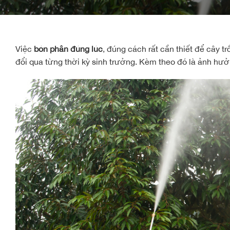
Việc
bón phân đúng lúc
, đúng cách rất cần thiết để cây 
đổi qua từng thời kỳ sinh trưởng. Kèm theo đó là ảnh hưởn