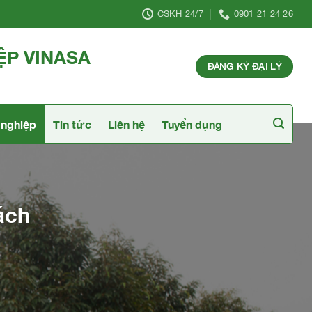
CSKH 24/7
0901 21 24 26
ỆP VINASA
ĐĂNG KÝ ĐẠI LÝ
nghiệp
Tin tức
Liên hệ
Tuyển dụng
ách