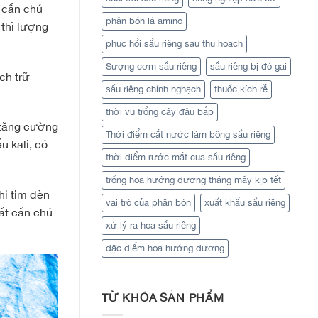
ì cần chú
phân bón lá amino
 thì lượng
phục hồi sầu riêng sau thu hoạch
Sượng cơm sầu riêng
sầu riêng bị đỏ gai
ch trữ
sầu riêng chính nghạch
thuốc kích rễ
thời vụ trồng cây đậu bắp
n tăng cường
Thời điểm cắt nước làm bông sầu riêng
u kali, có
thời điểm rước mắt cua sầu riêng
trồng hoa hướng dương tháng mấy kịp tết
hi tim đèn
vai trò của phân bón
xuất khẩu sầu riêng
uất cần chú
xử lý ra hoa sầu riêng
đặc điểm hoa hướng dương
TỪ KHÓA SẢN PHẨM