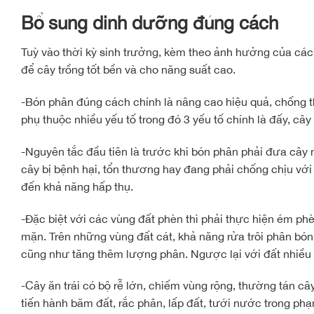
Bổ sung dinh dưỡng
đúng cách
Tuỳ vào thời kỳ sinh trưởng, kèm theo ảnh hưởng của các y
để cây trồng tốt bền và cho năng suất cao.
-Bón phân đúng cách chính là nâng cao hiệu quả, chống th
phụ thuộc nhiều yếu tố trong đó 3 yếu tố chính là đấy, cây 
-Nguyên tắc đầu tiên là trước khi bón phân phải đưa cây n
cây bị bệnh hại, tổn thương hay đang phải chống chịu với
đến khả năng hấp thụ.
-Đặc biệt với các vùng đất phèn thì phải thực hiện ém ph
mặn. Trên những vùng đất cát, khả năng rửa trôi phân bón 
cũng như tăng thêm lượng phân. Ngược lại với đất nhiều s
-Cây ăn trái có bộ rễ lớn, chiếm vùng rộng, thường tán câ
tiến hành băm đất, rắc phân, lấp đất, tưới nước trong ph