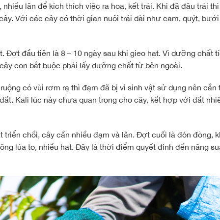
hiều lân để kích thích việc ra hoa, kết trái. Khi đã đậu trái th
cây. Với các cây có thời gian nuôi trái dài như cam, quýt, bưởi
. Đợt đầu tiên là 8 – 10 ngày sau khi gieo hạt. Vì dưỡng chất tí
 cây con bắt buộc phải lấy dưỡng chất từ bên ngoài.
ruộng có vùi rơm rạ thì đạm đã bị vi sinh vật sử dụng nên cầ
đất. Kali lúc này chưa quan trọng cho cây, kết hợp với đất nhiề
t triển chồi, cây cần nhiều đạm và lân. Đợt cuối là đón đòng, k
bông lúa to, nhiều hạt. Đây là thời điểm quyết định đến năng s