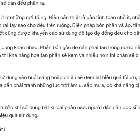
a sẽ dàn đều phân ra.
t ở những nơi trũng. Điều cần thiết là cần tính toán chỗ ít, ch
ải tay sao cho đều trên ruộng. Biện pháp bón phân vá áo, tă
tốt cũng được khuyến cáo sử dụng để tạo độ đồng đều cho câ
dụng khác nhau. Phân bón gốc do cần phải tan trong nước nê
n thì khả năng hòa tan phân sẽ kém và nhiều hơn thì phân sẽ bị
 sử dụng vào buổi sáng hoặc chiều sẽ đem lại hiệu quả tối ưu, 
a cần phải tránh những lúc trời âm u, sắp mưa, có khả năng bị 
trước khi sử dụng bất kì loại phân nào, người dân cần đọc kĩ
 hiệu quả sử dụng.
t !