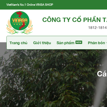
Skip
VietNam’s No.1 Online VINSA SHOP
to
content
CÔNG TY CỔ PHẦN 
1812-1814 
Trang chủ
Giới thiệu
Sản phẩm
Phân bón
Cá