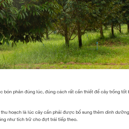
c bón phân đúng lúc, đúng cách rất cần thiết để cây trồng tốt
 khi thu hoạch là lúc cây cần phải được bổ sung thêm dinh dưỡng
g như tích trữ cho đợt trái tiếp theo.