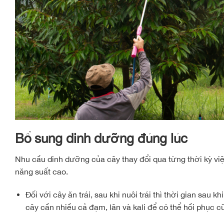
Bổ sung dinh dưỡng đúng lúc
Nhu cầu dinh dưỡng của cây thay đổi qua từng thời kỳ việ
năng suất cao.
Đối với cây ăn trái, sau khi nuôi trái thì thời gian sau
cây cần nhiều cả đạm, lân và kali để có thể hồi phục cũn