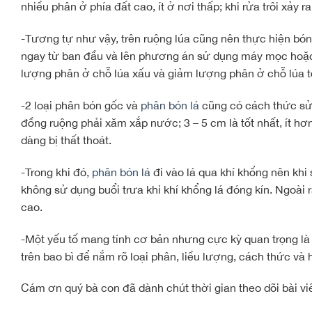
nhiều phân ở phía đất cao, ít ở nơi thấp; khi rửa trôi xảy r
-Tương tự như vậy, trên ruộng lúa cũng nên thực hiện bón í
ngay từ ban đầu và lên phương án sử dụng máy mọc hoặc r
lượng phân ở chỗ lúa xấu và giảm lượng phân ở chỗ lúa 
-2 loại phân bón gốc và
phân bón lá
cũng có cách thức sử 
đồng ruộng phải xăm xắp nước; 3 – 5 cm là tốt nhất, ít hơ
dàng bị thất thoát.
-Trong khi đó,
phân bón lá
đi vào lá qua khí khổng nên khi
không sử dụng buổi trưa khi khí khổng lá đóng kín. Ngoài r
cao.
-Một yếu tố mang tính cơ bản nhưng cực kỳ quan trọng là 
trên bao bì để nắm rõ loại phân, liều lượng, cách thức và
Cám ơn quý bà con đã dành chút thời gian theo dõi bài viế