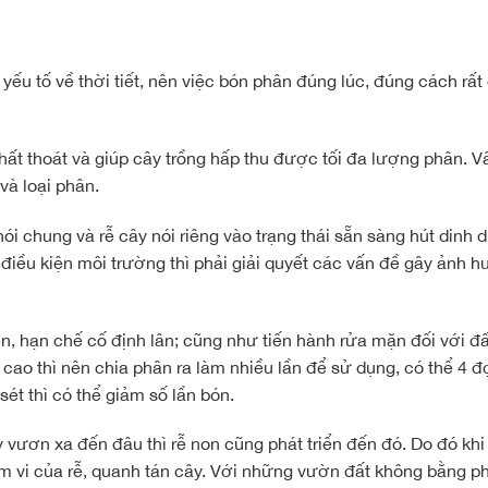
ếu tố về thời tiết, nên việc bón phân đúng lúc, đúng cách rất 
ất thoát và giúp cây trồng hấp thu được tối đa lượng phân. V
và loại phân.
ói chung và rễ cây nói riêng vào trạng thái sẵn sàng hút dinh
 điều kiện môi trường thì phải giải quyết các vấn đề gây ảnh 
èn, hạn chế cố định lân; cũng như tiến hành rửa mặn đối với đ
cao thì nên chia phân ra làm nhiều lần để sử dụng, có thể 4 đ
ét thì có thể giảm số lần bón.
y vươn xa đến đâu thì rễ non cũng phát triển đến đó. Do đó khi
ạm vi của rễ, quanh tán cây. Với những vườn đất không bằng ph