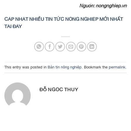
Nguồn: nongnghiep.vn
CẬP NHẬT NHIỀU TIN TỨC NÔNG NGHIỆP MỚI NHẤT
TẠI ĐÂY
This entry was posted in
Bản tin nông nghiệp
. Bookmark the
permalink
.
ĐỖ NGỌC THUÝ