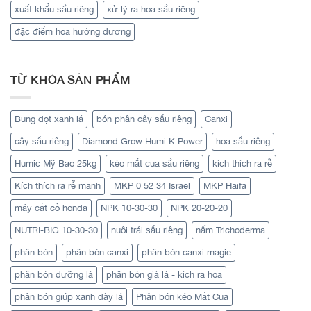
xuất khẩu sầu riêng
xử lý ra hoa sầu riêng
đặc điểm hoa hướng dương
TỪ KHÓA SẢN PHẨM
Bung đọt xanh lá
bón phân cây sầu riêng
Canxi
cây sầu riêng
Diamond Grow Humi K Power
hoa sầu riêng
Humic Mỹ Bao 25kg
kéo mắt cua sầu riêng
kích thích ra rễ
Kích thích ra rễ mạnh
MKP 0 52 34 Israel
MKP Haifa
máy cắt cỏ honda
NPK 10-30-30
NPK 20-20-20
NUTRI-BIG 10-30-30
nuôi trái sầu riêng
nấm Trichoderma
phân bón
phân bón canxi
phân bón canxi magie
phân bón dưỡng lá
phân bón già lá - kích ra hoa
phân bón giúp xanh dày lá
Phân bón kéo Mắt Cua