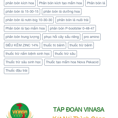
phân bón kích hoa
Phân bón kích tạo mầm hoa
Phân bón lá
phân bón lá 15-30-15
phân bón lá dưỡng hoa
phân bón lá nutri-big 10-30-30
phân bón lá nuôi trái
Phân bón lá tạo mầm hoa
phân bón P-bootster 0-48-47
phân bón trung lượng
phục hồi cây sầu riêng
pro amino
SIÊU KẼM ZINC 14%
thuốc trị bệnh
thuốc trừ bệnh
thuốc trừ nấm bệnh sinh học
thuốc trừ sâu
Thuốc trừ sâu sinh học
Thuốc tạo mầm hoa Nova Pekacid
Thuốc đậu trái
TẬP ĐOÀN VINASA