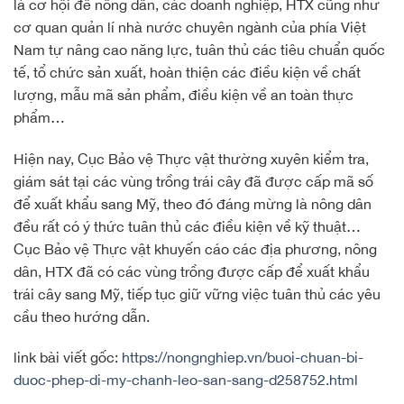
là cơ hội để nông dân, các doanh nghiệp, HTX cũng như
cơ quan quản lí nhà nước chuyên ngành của phía Việt
Nam tự nâng cao năng lực, tuân thủ các tiêu chuẩn quốc
tế, tổ chức sản xuất, hoàn thiện các điều kiện về chất
lượng, mẫu mã sản phẩm, điều kiện về an toàn thực
phẩm…
Hiện nay, Cục Bảo vệ Thực vật thường xuyên kiểm tra,
giám sát tại các vùng trồng trái cây đã được cấp mã số
để xuất khẩu sang Mỹ, theo đó đáng mừng là nông dân
đều rất có ý thức tuân thủ các điều kiện về kỹ thuật…
Cục Bảo vệ Thực vật khuyến cáo các địa phương, nông
dân, HTX đã có các vùng trồng được cấp để xuất khẩu
trái cây sang Mỹ, tiếp tục giữ vững việc tuân thủ các yêu
cầu theo hướng dẫn.
link bài viết gốc:
https://nongnghiep.vn/buoi-chuan-bi-
duoc-phep-di-my-chanh-leo-san-sang-d258752.html