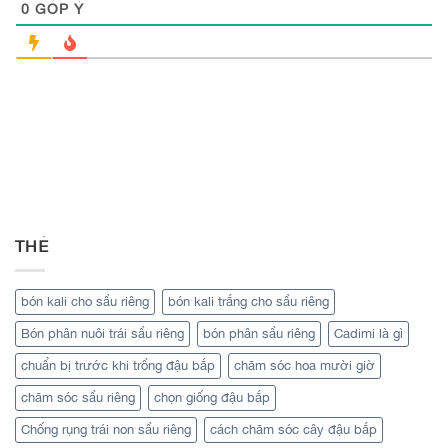
0
GÓP Ý
THẺ
bón kali cho sầu riêng
bón kali trắng cho sầu riêng
Bón phân nuôi trái sầu riêng
bón phân sầu riêng
Cadimi là gì
chuẩn bị trước khi trồng đậu bắp
chăm sóc hoa mười giờ
chăm sóc sầu riêng
chọn giống đậu bắp
Chống rụng trái non sầu riêng
cách chăm sóc cây đậu bắp