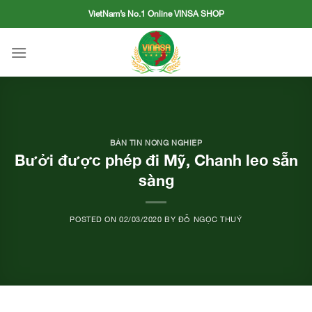
Skip
VietNam’s No.1 Online VINSA SHOP
to
content
BẢN TIN NÔNG NGHIỆP
Bưởi được phép đi Mỹ, Chanh leo sẵn
sàng
POSTED ON
02/03/2020
BY
ĐỖ NGỌC THUÝ