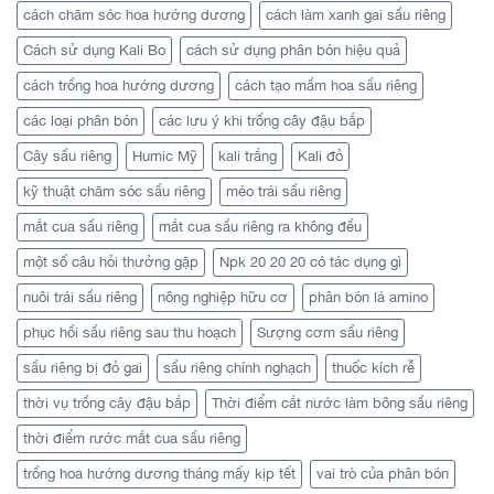
cách chăm sóc hoa hướng dương
cách làm xanh gai sầu riêng
Cách sử dụng Kali Bo
cách sử dụng phân bón hiệu quả
cách trồng hoa hướng dương
cách tạo mầm hoa sầu riêng
các loại phân bón
các lưu ý khi trồng cây đậu bắp
Cây sầu riêng
Humic Mỹ
kali trắng
Kali đỏ
kỹ thuật chăm sóc sầu riêng
méo trái sầu riêng
mắt cua sầu riêng
mắt cua sầu riêng ra không đều
một số câu hỏi thưởng gặp
Npk 20 20 20 có tác dụng gì
nuôi trái sầu riêng
nông nghiệp hữu cơ
phân bón lá amino
phục hồi sầu riêng sau thu hoạch
Sượng cơm sầu riêng
sầu riêng bị đỏ gai
sầu riêng chính nghạch
thuốc kích rễ
thời vụ trồng cây đậu bắp
Thời điểm cắt nước làm bông sầu riêng
thời điểm rước mắt cua sầu riêng
trồng hoa hướng dương tháng mấy kịp tết
vai trò của phân bón