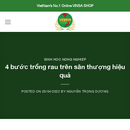
Skip
VietNam’s No.1 Online VINSA SHOP
to
content
SINH HỌC NÔNG NGHIỆP
4 bước trồng rau trên sân thượng hiệu
quả
POSTED ON
20/04/2022
BY
NGUYỄN TRỌNG DƯƠNG