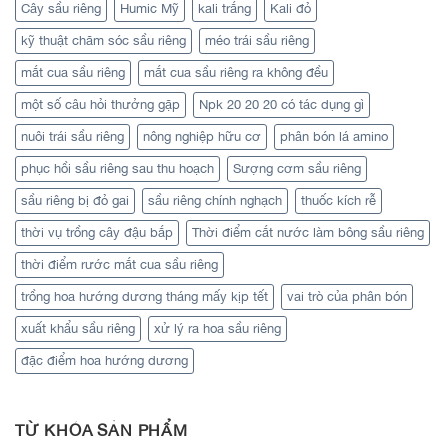
Cây sầu riêng
Humic Mỹ
kali trắng
Kali đỏ
kỹ thuật chăm sóc sầu riêng
méo trái sầu riêng
mắt cua sầu riêng
mắt cua sầu riêng ra không đều
một số câu hỏi thưởng gặp
Npk 20 20 20 có tác dụng gì
nuôi trái sầu riêng
nông nghiệp hữu cơ
phân bón lá amino
phục hồi sầu riêng sau thu hoạch
Sượng cơm sầu riêng
sầu riêng bị đỏ gai
sầu riêng chính nghạch
thuốc kích rễ
thời vụ trồng cây đậu bắp
Thời điểm cắt nước làm bông sầu riêng
thời điểm rước mắt cua sầu riêng
trồng hoa hướng dương tháng mấy kịp tết
vai trò của phân bón
xuất khẩu sầu riêng
xử lý ra hoa sầu riêng
đặc điểm hoa hướng dương
TỪ KHÓA SẢN PHẨM