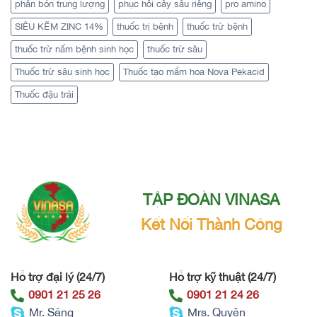
phân bón trung lượng
phục hồi cây sầu riêng
pro amino
SIÊU KẼM ZINC 14%
thuốc trị bệnh
thuốc trừ bệnh
thuốc trừ nấm bệnh sinh học
thuốc trừ sâu
Thuốc trừ sâu sinh học
Thuốc tạo mầm hoa Nova Pekacid
Thuốc đậu trái
TẬP ĐOÀN VINASA
Kết Nối Thành Công
Hỗ trợ đại lý (24/7)
Hỗ trợ kỹ thuật (24/7)
0901 21 25 26
0901 21 24 26
Mr. Sáng
Mrs. Quyên