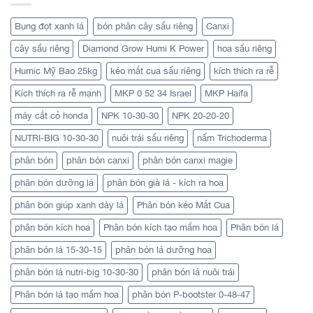
Bung đọt xanh lá
bón phân cây sầu riêng
Canxi
cây sầu riêng
Diamond Grow Humi K Power
hoa sầu riêng
Humic Mỹ Bao 25kg
kéo mắt cua sầu riêng
kích thích ra rễ
Kích thích ra rễ mạnh
MKP 0 52 34 Israel
MKP Haifa
máy cắt cỏ honda
NPK 10-30-30
NPK 20-20-20
NUTRI-BIG 10-30-30
nuôi trái sầu riêng
nấm Trichoderma
phân bón
phân bón canxi
phân bón canxi magie
phân bón dưỡng lá
phân bón già lá - kích ra hoa
phân bón giúp xanh dày lá
Phân bón kéo Mắt Cua
phân bón kích hoa
Phân bón kích tạo mầm hoa
Phân bón lá
phân bón lá 15-30-15
phân bón lá dưỡng hoa
phân bón lá nutri-big 10-30-30
phân bón lá nuôi trái
Phân bón lá tạo mầm hoa
phân bón P-bootster 0-48-47