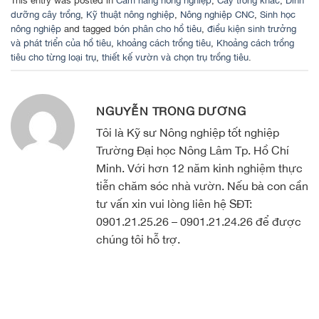
This entry was posted in
Cẩm nang nông nghiệp
,
Cây trồng khác
,
Dinh
dưỡng cây trồng
,
Kỹ thuật nông nghiệp
,
Nông nghiệp CNC
,
Sinh học
nông nghiệp
and tagged
bón phân cho hồ tiêu
,
điều kiện sinh trưởng
và phát triển của hồ tiêu
,
khoảng cách trồng tiêu
,
Khoảng cách trồng
tiêu cho từng loại trụ
,
thiết kế vườn và chọn trụ trồng tiêu
.
NGUYỄN TRỌNG DƯƠNG
Tôi là Kỹ sư Nông nghiệp tốt nghiệp
Trường Đại học Nông Lâm Tp. Hồ Chí
Minh. Với hơn 12 năm kinh nghiệm thực
tiễn chăm sóc nhà vườn. Nếu bà con cần
tư vấn xin vui lòng liên hệ SĐT:
0901.21.25.26 – 0901.21.24.26 để được
chúng tôi hỗ trợ.