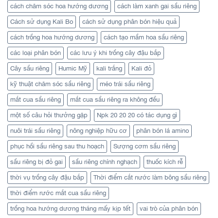
cách chăm sóc hoa hướng dương
cách làm xanh gai sầu riêng
Cách sử dụng Kali Bo
cách sử dụng phân bón hiệu quả
cách trồng hoa hướng dương
cách tạo mầm hoa sầu riêng
các loại phân bón
các lưu ý khi trồng cây đậu bắp
Cây sầu riêng
Humic Mỹ
kali trắng
Kali đỏ
kỹ thuật chăm sóc sầu riêng
méo trái sầu riêng
mắt cua sầu riêng
mắt cua sầu riêng ra không đều
một số câu hỏi thưởng gặp
Npk 20 20 20 có tác dụng gì
nuôi trái sầu riêng
nông nghiệp hữu cơ
phân bón lá amino
phục hồi sầu riêng sau thu hoạch
Sượng cơm sầu riêng
sầu riêng bị đỏ gai
sầu riêng chính nghạch
thuốc kích rễ
thời vụ trồng cây đậu bắp
Thời điểm cắt nước làm bông sầu riêng
thời điểm rước mắt cua sầu riêng
trồng hoa hướng dương tháng mấy kịp tết
vai trò của phân bón