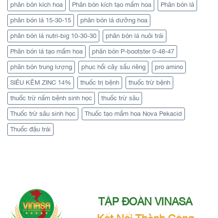
phân bón kích hoa
Phân bón kích tạo mầm hoa
Phân bón lá
phân bón lá 15-30-15
phân bón lá dưỡng hoa
phân bón lá nutri-big 10-30-30
phân bón lá nuôi trái
Phân bón lá tạo mầm hoa
phân bón P-bootster 0-48-47
phân bón trung lượng
phục hồi cây sầu riêng
pro amino
SIÊU KẼM ZINC 14%
thuốc trị bệnh
thuốc trừ bệnh
thuốc trừ nấm bệnh sinh học
thuốc trừ sâu
Thuốc trừ sâu sinh học
Thuốc tạo mầm hoa Nova Pekacid
Thuốc đậu trái
TẬP ĐOÀN VINASA