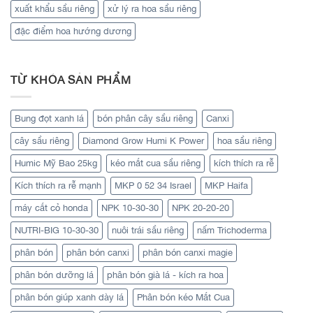
xuất khẩu sầu riêng
xử lý ra hoa sầu riêng
đặc điểm hoa hướng dương
TỪ KHÓA SẢN PHẨM
Bung đọt xanh lá
bón phân cây sầu riêng
Canxi
cây sầu riêng
Diamond Grow Humi K Power
hoa sầu riêng
Humic Mỹ Bao 25kg
kéo mắt cua sầu riêng
kích thích ra rễ
Kích thích ra rễ mạnh
MKP 0 52 34 Israel
MKP Haifa
máy cắt cỏ honda
NPK 10-30-30
NPK 20-20-20
NUTRI-BIG 10-30-30
nuôi trái sầu riêng
nấm Trichoderma
phân bón
phân bón canxi
phân bón canxi magie
phân bón dưỡng lá
phân bón già lá - kích ra hoa
phân bón giúp xanh dày lá
Phân bón kéo Mắt Cua