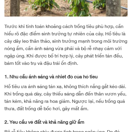
Trước khi tính toán khoảng cách trồng tiêu phù hợp, cần
hiểu rõ đặc điểm sinh trưởng tự nhiên của cây. Hồ tiêu là
cây dây leo thân thảo, sinh trưởng mạnh trong môi trường
nóng ẩm, cần ánh sáng vừa phải và bộ rễ nhạy cảm với
ngập úng. Khi được bố trí hợp lý, cây phát triển tán đều,
bám tốt vào trụ và đậu trái ổn định.
1. Nhu cầu ánh sáng và nhiệt độ của hồ tiêu
Hồ tiêu ưa ánh sáng tán xạ, không thích nắng gắt kéo dài.
Khi trồng quá dày, cây thiếu sáng dẫn đến thân vươn yếu,
tán kém, khả năng ra hoa giảm. Ngược lại, nếu trồng quá
thưa, đất trống dễ bốc hơi, gây mất ẩm.
2. Yêu cầu về đất và khả năng giữ ẩm
Bộ rễ tiêu không chịu được tình trạng ngập úng. Do đó,