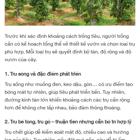
Trước khi xác định khoảng cách trồng tiêu, người trồng
cần có kế hoạch tổng thể về thiết kế vườn và chọn loại trụ
phù hợp. Mỗi loại trụ sẽ quyết định bộ tán, độ rộng và độ
vươn của cây.
1. Trụ sống và đặc điểm phát triển
Trụ sống như muồng đen, keo dậu, gòn… có ưu điểm tạo
bóng mát tự nhiên, giúp tiêu phát triển bền. Tuy nhiên,
đường kính tán lớn khiến khoảng cách các trụ cần rộng
hơn để không che lấp nhau, bảo đảm thông thoáng.
2. Trụ bê tông, trụ gỗ – thuận tiện nhưng cần bố trí hợp lý
Trụ chết giúp dễ kiểm soát mật độ, chiều cao và hướng
leo của tiêu. Tuy nhiên, nếu đặt quá gần, cây dễ bị ẩm