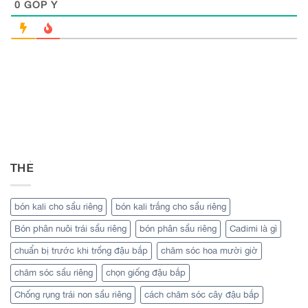
0
GÓP Ý
THẺ
bón kali cho sầu riêng
bón kali trắng cho sầu riêng
Bón phân nuôi trái sầu riêng
bón phân sầu riêng
Cadimi là gì
chuẩn bị trước khi trồng đậu bắp
chăm sóc hoa mười giờ
chăm sóc sầu riêng
chọn giống đậu bắp
Chống rụng trái non sầu riêng
cách chăm sóc cây đậu bắp