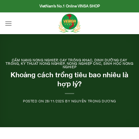
Skip
VietNam’s No.1 Online VINSA SHOP
to
content
CẨM NANG NÔNG NGHIỆP
,
CÂY TRỒNG KHÁC
,
DINH DƯỠNG CÂY
TRỒNG
,
KỸ THUẬT NÔNG NGHIỆP
,
NÔNG NGHIỆP CNC
,
SINH HỌC NÔNG
NGHIỆP
Khoảng cách trồng tiêu bao nhiêu là
hợp lý?
POSTED ON
28/11/2025
BY
NGUYỄN TRỌNG DƯƠNG