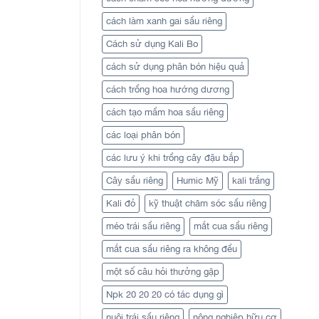
cách làm xanh gai sầu riêng
Cách sử dụng Kali Bo
cách sử dụng phân bón hiệu quả
cách trồng hoa hướng dương
cách tạo mầm hoa sầu riêng
các loại phân bón
các lưu ý khi trồng cây đậu bắp
Cây sầu riêng
Humic Mỹ
kali trắng
Kali đỏ
kỹ thuật chăm sóc sầu riêng
méo trái sầu riêng
mắt cua sầu riêng
mắt cua sầu riêng ra không đều
một số câu hỏi thưởng gặp
Npk 20 20 20 có tác dụng gì
nuôi trái sầu riêng
nông nghiệp hữu cơ