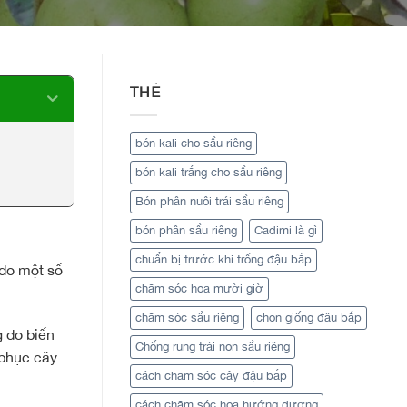
THẺ
bón kali cho sầu riêng
bón kali trắng cho sầu riêng
Bón phân nuôi trái sầu riêng
bón phân sầu riêng
Cadimi là gì
chuẩn bị trước khi trồng đậu bắp
 do một số
chăm sóc hoa mười giờ
chăm sóc sầu riêng
chọn giống đậu bắp
g do biến
Chống rụng trái non sầu riêng
 phục cây
cách chăm sóc cây đậu bắp
cách chăm sóc hoa hướng dương