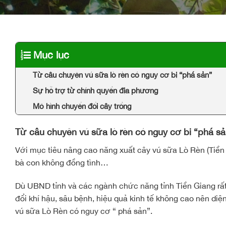
Mục lục
Từ câu chuyện vú sữa lò rèn có nguy cơ bị “phá sản”
Sự hỗ trợ từ chính quyền địa phương
Mô hình chuyển đổi cây trồng
Từ câu chuyện vú sữa lò rèn có nguy cơ bị “phá sa
Với mục tiêu nâng cao năng xuất cây vú sữa Lò Rèn (Tiề
bà con không đồng tình…
Dù UBND tỉnh và các ngành chức năng tỉnh Tiền Giang rất
đổi khí hậu, sâu bệnh, hiệu quả kinh tế không cao nên diệ
vú sữa Lò Rèn có nguy cơ “ phá sản”.