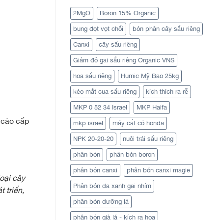
2MgO
Boron 15% Organic
bung đọt vọt chồi
bón phân cây sầu riêng
Canxi
cây sầu riêng
Giảm đỏ gai sầu riêng Organic VNS
hoa sầu riêng
Humic Mỹ Bao 25kg
kéo mắt cua sầu riêng
kích thích ra rễ
MKP 0 52 34 Israel
MKP Haifa
 cáo cấp
mkp israel
máy cắt cỏ honda
NPK 20-20-20
nuôi trái sầu riêng
phân bón
phân bón boron
phân bón canxi
phân bón canxi magie
oại cây
Phân bón da xanh gai nhím
 triển,
phân bón dưỡng lá
phân bón già lá - kích ra hoa