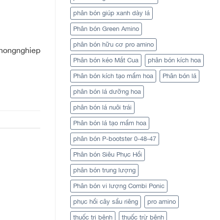
phân bón giúp xanh dày lá
Phân bón Green Amino
phân bón hữu cơ pro amino
cnongnghiep
Phân bón kéo Mắt Cua
phân bón kích hoa
Phân bón kích tạo mầm hoa
Phân bón lá
phân bón lá dưỡng hoa
phân bón lá nuôi trái
Phân bón lá tạo mầm hoa
phân bón P-bootster 0-48-47
Phân bón Siêu Phục Hồi
phân bón trung lượng
Phân bón vi lượng Combi Ponic
phục hồi cây sầu riêng
pro amino
thuốc trị bệnh
thuốc trừ bệnh