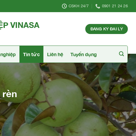
CSKH 24/7
0901 21 24 26
ỆP VINASA
ĐĂNG KÝ ĐẠI LÝ
nghiệp
Tin tức
Liên hệ
Tuyển dụng
 rèn