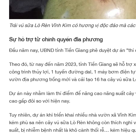
Trái vú sữa Lò Rèn Vĩnh Kim có hương vị độc đáo mà cá
Sự hỗ trợ từ chính quyền địa phương
Đầu năm nay, UBND tỉnh Tiền Giang phê duyệt dự án “thí 
Theo đó, từ nay đến năm 2023, tỉnh Tiền Giang sẽ hỗ trợ
công trình thủy lợi, 1 tuyến đường dal, 1 máy bơm điện tự 
vườn địa phương trồng mới và cải tạo 16 ha cây vú sữa L
Dự án này nhằm làm thí điểm để nâng cao năng suất cây v
cao gấp đôi so với hiện nay.
Tuy nhiên, dự án khi triển khai nhiều nhà vườn xã Vĩnh Kim
kém phù sa nên cây vú sữa Lò Rèn không còn thích nghi v
suất, bị nhiễm bệnh nhất là khô cành thối rễ… kém hiệu q