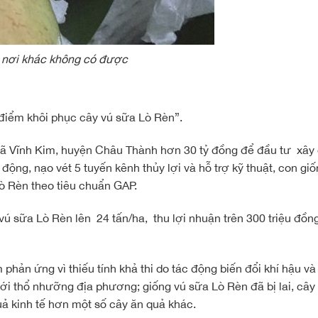
c nơi khác không có được
điểm khôi phục cây vú sữa Lò Rèn”.
 xã Vĩnh Kim, huyện Châu Thành hơn 30 tỷ đồng để đầu tư xây
động, nạo vét 5 tuyến kênh thủy lợi và hỗ trợ kỹ thuật, con gi
ò Rèn theo tiêu chuẩn GAP.
ú sữa Lò Rèn lên 24 tấn/ha, thu lợi nhuận trên 300 triệu đồn
 phản ứng vì thiếu tính khả thi do tác động biến đổi khí hậu và
ới thổ nhưỡng địa phương; giống vú sữa Lò Rèn đã bị lai, câ
uả kinh tế hơn một số cây ăn quả khác.