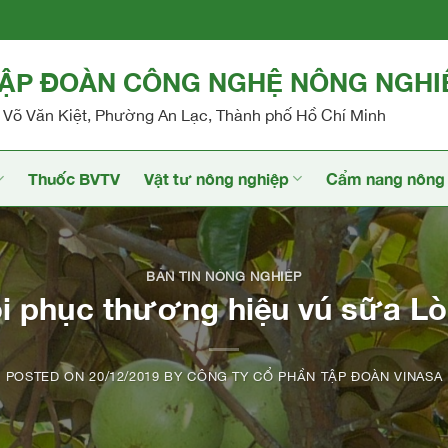
TẬP ĐOÀN CÔNG NGHỆ NÔNG NGHI
Võ Văn Kiệt, Phường An Lạc, Thành phố Hồ Chí Minh
Thuốc BVTV
Vật tư nông nghiệp
Cẩm nang nông 
BẢN TIN NÔNG NGHIỆP
 phục thương hiệu vú sữa Lò
POSTED ON
20/12/2019
BY
CÔNG TY CỔ PHẦN TẬP ĐOÀN VINASA