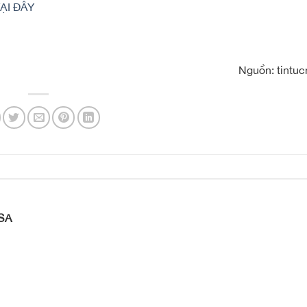
ẠI ĐÂY
Nguồn: tintu
SA