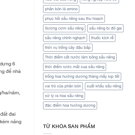
phân bón lá amino
phục hồi sầu riêng sau thu hoạch
Sượng cơm sầu riêng
sầu riêng bị đỏ gai
sầu riêng chính nghạch
thuốc kích rễ
thời vụ trồng cây đậu bắp
Thời điểm cắt nước làm bông sầu riêng
 dựng 6
thời điểm rước mắt cua sầu riêng
ống để nhà
trồng hoa hướng dương tháng mấy kịp tết
vai trò của phân bón
xuất khẩu sầu riêng
g/ha/năm,
xử lý ra hoa sầu riêng
đặc điểm hoa hướng dương
 đất đai
y kém năng
TỪ KHÓA SẢN PHẨM