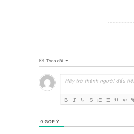
Theo dõi
0
GÓP Ý