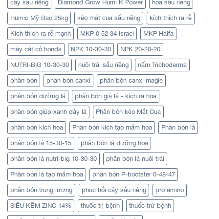
cây sầu riêng
Diamond Grow Humi K Power
hoa sầu riêng
Humic Mỹ Bao 25kg
kéo mắt cua sầu riêng
kích thích ra rễ
Kích thích ra rễ mạnh
MKP 0 52 34 Israel
MKP Haifa
máy cắt cỏ honda
NPK 10-30-30
NPK 20-20-20
NUTRI-BIG 10-30-30
nuôi trái sầu riêng
nấm Trichoderma
phân bón
phân bón canxi
phân bón canxi magie
phân bón dưỡng lá
phân bón già lá - kích ra hoa
phân bón giúp xanh dày lá
Phân bón kéo Mắt Cua
phân bón kích hoa
Phân bón kích tạo mầm hoa
Phân bón lá
phân bón lá 15-30-15
phân bón lá dưỡng hoa
phân bón lá nutri-big 10-30-30
phân bón lá nuôi trái
Phân bón lá tạo mầm hoa
phân bón P-bootster 0-48-47
phân bón trung lượng
phục hồi cây sầu riêng
pro amino
SIÊU KẼM ZINC 14%
thuốc trị bệnh
thuốc trừ bệnh