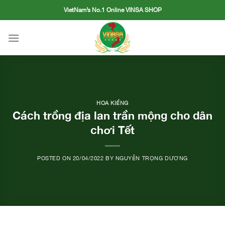
Skip
VietNam’s No.1 Online VINSA SHOP
to
content
HOA KIỂNG
Cách trồng địa lan trần mộng cho dân
chơi Tết
POSTED ON
20/04/2022
BY
NGUYỄN TRỌNG DƯƠNG