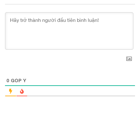
0
GÓP Ý