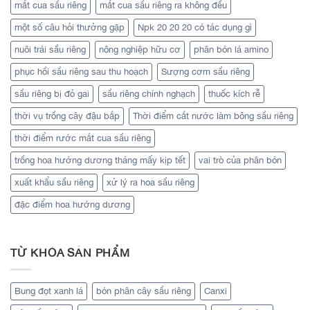
mắt cua sầu riêng
mắt cua sầu riêng ra không đều
một số câu hỏi thưởng gặp
Npk 20 20 20 có tác dụng gì
nuôi trái sầu riêng
nông nghiệp hữu cơ
phân bón lá amino
phục hồi sầu riêng sau thu hoạch
Sượng cơm sầu riêng
sầu riêng bị đỏ gai
sầu riêng chính nghạch
thuốc kích rễ
thời vụ trồng cây đậu bắp
Thời điểm cắt nước làm bông sầu riêng
thời điểm rước mắt cua sầu riêng
trồng hoa hướng dương tháng mấy kịp tết
vai trò của phân bón
xuất khẩu sầu riêng
xử lý ra hoa sầu riêng
đặc điểm hoa hướng dương
TỪ KHÓA SẢN PHẨM
Bung đọt xanh lá
bón phân cây sầu riêng
Canxi