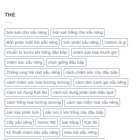
THẺ
bón kali cho sầu riêng
bón kali trắng cho sầu riêng
Bón phân nuôi trái sầu riêng
bón phân sầu riêng
Cadimi là gì
chuẩn bị trước khi trồng đậu bắp
chăm sóc hoa mười giờ
chăm sóc sầu riêng
chọn giống đậu bắp
Chống rụng trái non sầu riêng
cách chăm sóc cây đậu bắp
cách chăm sóc hoa hướng dương
cách làm xanh gai sầu riêng
Cách sử dụng Kali Bo
cách sử dụng phân bón hiệu quả
cách trồng hoa hướng dương
cách tạo mầm hoa sầu riêng
các loại phân bón
các lưu ý khi trồng cây đậu bắp
Cây sầu riêng
Humic Mỹ
kali trắng
Kali đỏ
kỹ thuật chăm sóc sầu riêng
méo trái sầu riêng