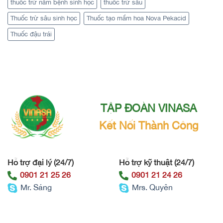
thuốc trừ nấm bệnh sinh học
thuốc trừ sâu
Thuốc trừ sâu sinh học
Thuốc tạo mầm hoa Nova Pekacid
Thuốc đậu trái
TẬP ĐOÀN VINASA
Kết Nối Thành Công
Hỗ trợ đại lý (24/7)
Hỗ trợ kỹ thuật (24/7)
0901 21 25 26
0901 21 24 26
Mr. Sáng
Mrs. Quyên