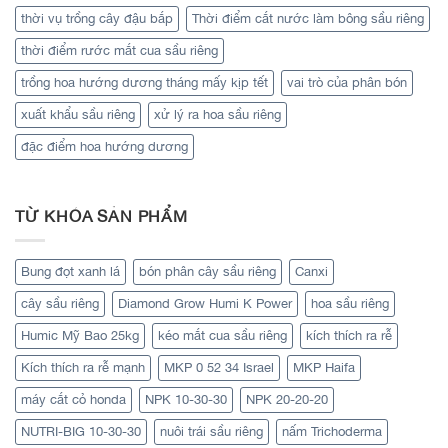
thời vụ trồng cây đậu bắp
Thời điểm cắt nước làm bông sầu riêng
thời điểm rước mắt cua sầu riêng
trồng hoa hướng dương tháng mấy kịp tết
vai trò của phân bón
xuất khẩu sầu riêng
xử lý ra hoa sầu riêng
đặc điểm hoa hướng dương
TỪ KHÓA SẢN PHẨM
Bung đọt xanh lá
bón phân cây sầu riêng
Canxi
cây sầu riêng
Diamond Grow Humi K Power
hoa sầu riêng
Humic Mỹ Bao 25kg
kéo mắt cua sầu riêng
kích thích ra rễ
Kích thích ra rễ mạnh
MKP 0 52 34 Israel
MKP Haifa
máy cắt cỏ honda
NPK 10-30-30
NPK 20-20-20
NUTRI-BIG 10-30-30
nuôi trái sầu riêng
nấm Trichoderma