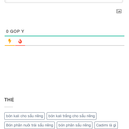
0
GÓP Ý
THẺ
bón kali cho sầu riêng
bón kali trắng cho sầu riêng
Bón phân nuôi trái sầu riêng
bón phân sầu riêng
Cadimi là gì