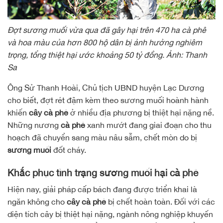
Đợt sương muối vừa qua đã gây hại trên 470 ha cà phê
và hoa màu của hơn 800 hộ dân bị ảnh hưởng nghiêm
trọng, tổng thiệt hại ước khoảng 50 tỷ đồng. Ảnh: Thanh
Sa
Ông Sử Thanh Hoài, Chủ tịch UBND huyện Lạc Dương
cho biết, đợt rét đậm kèm theo sương muối hoành hành
khiến
cây cà phê
ở nhiều địa phương bị thiệt hại nặng nề.
Những nương
cà phê
xanh mướt đang giai đoạn cho thu
hoạch đã chuyển sang màu nâu sẫm, chết mòn do bị
sương muối
đốt cháy.
Khắc phục tình trạng sương muối hại cà phê
Hiện nay, giải pháp cấp bách đang được triển khai là
ngăn không cho
cây cà phê
bị chết hoàn toàn. Đối với các
diện tích cây bị thiệt hại nặng, ngành nông nghiệp khuyến