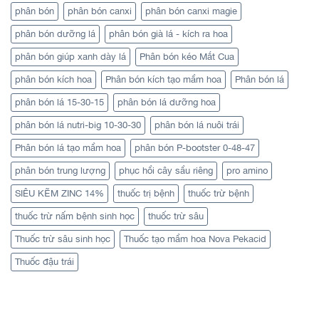
phân bón
phân bón canxi
phân bón canxi magie
phân bón dưỡng lá
phân bón già lá - kích ra hoa
phân bón giúp xanh dày lá
Phân bón kéo Mắt Cua
phân bón kích hoa
Phân bón kích tạo mầm hoa
Phân bón lá
phân bón lá 15-30-15
phân bón lá dưỡng hoa
phân bón lá nutri-big 10-30-30
phân bón lá nuôi trái
Phân bón lá tạo mầm hoa
phân bón P-bootster 0-48-47
phân bón trung lượng
phục hồi cây sầu riêng
pro amino
SIÊU KẼM ZINC 14%
thuốc trị bệnh
thuốc trừ bệnh
thuốc trừ nấm bệnh sinh học
thuốc trừ sâu
Thuốc trừ sâu sinh học
Thuốc tạo mầm hoa Nova Pekacid
Thuốc đậu trái