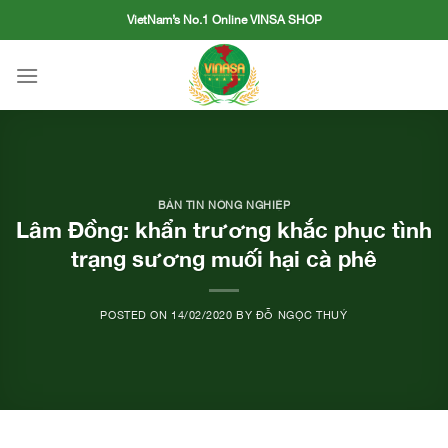
Skip
VietNam’s No.1 Online VINSA SHOP
to
content
BẢN TIN NÔNG NGHIỆP
Lâm Đồng: khẩn trương khắc phục tình
trạng sương muối hại cà phê
POSTED ON
14/02/2020
BY
ĐỖ NGỌC THUÝ