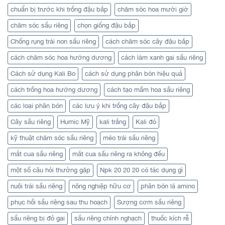
chuẩn bị trước khi trồng đậu bắp
chăm sóc hoa mười giờ
chăm sóc sầu riêng
chọn giống đậu bắp
Chống rụng trái non sầu riêng
cách chăm sóc cây đậu bắp
cách chăm sóc hoa hướng dương
cách làm xanh gai sầu riêng
Cách sử dụng Kali Bo
cách sử dụng phân bón hiệu quả
cách trồng hoa hướng dương
cách tạo mầm hoa sầu riêng
các loại phân bón
các lưu ý khi trồng cây đậu bắp
Cây sầu riêng
Humic Mỹ
kali trắng
Kali đỏ
kỹ thuật chăm sóc sầu riêng
méo trái sầu riêng
mắt cua sầu riêng
mắt cua sầu riêng ra không đều
một số câu hỏi thưởng gặp
Npk 20 20 20 có tác dụng gì
nuôi trái sầu riêng
nông nghiệp hữu cơ
phân bón lá amino
phục hồi sầu riêng sau thu hoạch
Sượng cơm sầu riêng
sầu riêng bị đỏ gai
sầu riêng chính nghạch
thuốc kích rễ