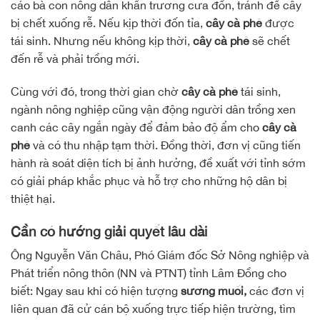
cáo bà con nông dân khẩn trương cưa đốn, tránh để cây
bị chết xuống rễ. Nếu kịp thời đốn tỉa,
cây cà phê
được
tái sinh. Nhưng nếu không kịp thời,
cây cà phê
sẽ chết
đến rễ và phải trồng mới.
Cùng với đó, trong thời gian chờ
cây cà phê
tái sinh,
ngành nông nghiệp cũng vận động người dân trồng xen
canh các cây ngắn ngày để đảm bảo độ ẩm cho
cây cà
phê
và có thu nhập tạm thời. Đồng thời, đơn vị cũng tiến
hành rà soát diện tích bị ảnh hưởng, đề xuất với tỉnh sớm
có giải pháp khắc phục và hỗ trợ cho những hộ dân bị
thiệt hại.
Cần có hướng giải quyết lâu dài
Ông Nguyễn Văn Châu, Phó Giám đốc Sở Nông nghiệp và
Phát triển nông thôn (NN và PTNT) tỉnh Lâm Đồng cho
biết: Ngay sau khi có hiện tượng
sương muối,
các đơn vị
liên quan đã cử cán bộ xuống trực tiếp hiện trường, tìm