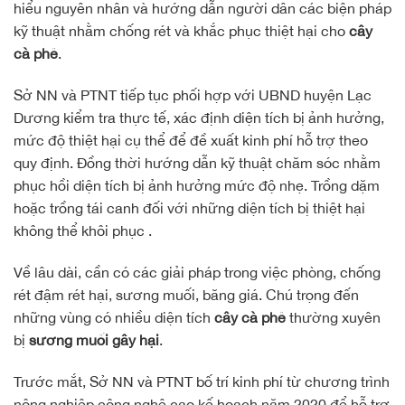
hiểu nguyên nhân và hướng dẫn người dân các biện pháp
kỹ thuật nhằm chống rét và khắc phục thiệt hại cho
cây
cà phê
.
Sở NN và PTNT tiếp tục phối hợp với UBND huyện Lạc
Dương kiểm tra thực tế, xác định diện tích bị ảnh hưởng,
mức độ thiệt hại cụ thể để đề xuất kinh phí hỗ trợ theo
quy định. Đồng thời hướng dẫn kỹ thuật chăm sóc nhằm
phục hồi diện tích bị ảnh hưởng mức độ nhẹ. Trồng dặm
hoặc trồng tái canh đối với những diện tích bị thiệt hại
không thể khôi phục .
Về lâu dài, cần có các giải pháp trong việc phòng, chống
rét đậm rét hại, sương muối, băng giá. Chú trọng đến
những vùng có nhiều diện tích
cây cà phê
thường xuyên
bị
sương muối gây hại
.
Trước mắt, Sở NN và PTNT bố trí kinh phí từ chương trình
nông nghiệp công nghệ cao kế hoạch năm 2020 để hỗ trợ