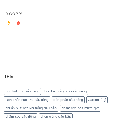
0
GÓP Ý
THẺ
bón kali cho sầu riêng
bón kali trắng cho sầu riêng
Bón phân nuôi trái sầu riêng
bón phân sầu riêng
Cadimi là gì
chuẩn bị trước khi trồng đậu bắp
chăm sóc hoa mười giờ
chăm sóc sầu riêng
chọn giống đậu bắp