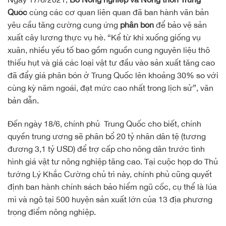
Quốc
cùng các cơ quan liên quan đã ban hành văn bản
yêu cầu tăng cường cung ứng
phân bón
để bảo vệ sản
xuất cây lương thực vụ hè. “Kể từ khi xuống giống vụ
xuân, nhiều yếu tố bao gồm nguồn cung nguyên liệu thô
thiếu hụt và giá các loại vật tư đầu vào sản xuất tăng cao
đã đẩy giá phân bón ở Trung Quốc lên khoảng 30% so với
cùng kỳ năm ngoái, đạt mức cao nhất trong lịch sử”, văn
bản dẫn.
Đến ngày 18/6, chính phủ Trung Quốc cho biết, chính
quyền trung ương sẽ phân bổ 20 tỷ nhân dân tệ (tương
đương 3,1 tỷ USD) để trợ cấp cho nông dân trước tình
hình giá vật tư nông nghiệp tăng cao. Tại cuộc họp do Thủ
tướng Lý Khắc Cường chủ trì này, chính phủ cũng quyết
định ban hành chính sách bảo hiểm ngũ cốc, cụ thể là lúa
mì và ngô tại 500 huyện sản xuất lớn của 13 địa phương
trọng điểm nông nghiệp.