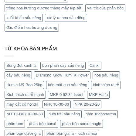
trồng hoa hướng dương tháng mấy kịp tết
vai trò của phân bón
xuất khẩu sầu riêng
xử lý ra hoa sầu riêng
đặc điểm hoa hướng dương
TỪ KHÓA SẢN PHẨM
Bung đọt xanh lá
bón phân cây sầu riêng
Canxi
cây sầu riêng
Diamond Grow Humi K Power
hoa sầu riêng
Humic Mỹ Bao 25kg
kéo mắt cua sầu riêng
kích thích ra rễ
Kích thích ra rễ mạnh
MKP 0 52 34 Israel
MKP Haifa
máy cắt cỏ honda
NPK 10-30-30
NPK 20-20-20
NUTRI-BIG 10-30-30
nuôi trái sầu riêng
nấm Trichoderma
phân bón
phân bón canxi
phân bón canxi magie
phân bón dưỡng lá
phân bón già lá - kích ra hoa