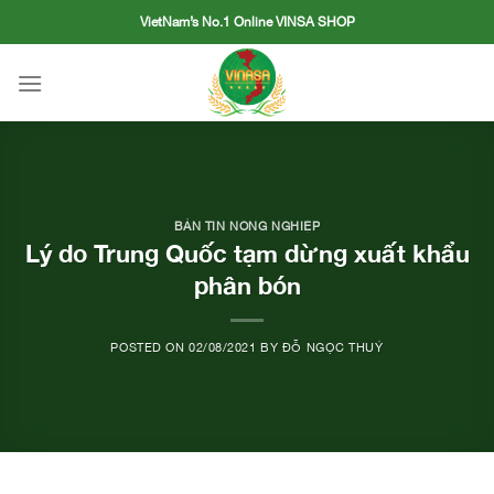
Skip
VietNam’s No.1 Online VINSA SHOP
to
content
BẢN TIN NÔNG NGHIỆP
Lý do Trung Quốc tạm dừng xuất khẩu
phân bón
POSTED ON
02/08/2021
BY
ĐỖ NGỌC THUÝ