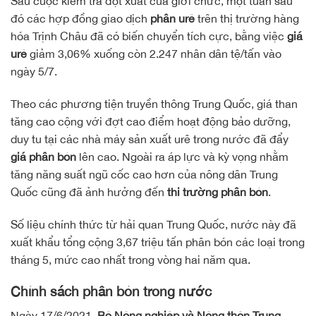
Sau cuộc kiểm tra đột xuất của giới chức, một tuần sau
đó các hợp đồng giao dịch
phân urê
trên thị trường hàng
hóa Trịnh Châu đã có biến chuyển tích cực, bằng việc
giá
urê
giảm 3,06% xuống còn 2.247 nhân dân tệ/tấn vào
ngày 5/7.
Theo các phương tiện truyền thông Trung Quốc, giá than
tăng cao cộng với đợt cao điểm hoạt động bảo dưỡng,
duy tu tại các nhà máy sản xuất urê trong nước đã đẩy
giá phân bón
lên cao. Ngoài ra áp lực và kỳ vọng nhằm
tăng năng suất ngũ cốc cao hơn của nông dân Trung
Quốc cũng đã ảnh hưởng đến
thị trường phân bón
.
Số liệu chính thức từ hải quan Trung Quốc, nước này đã
xuất khẩu tổng cộng 3,67 triệu tấn phân bón các loại trong
tháng 5, mức cao nhất trong vòng hai năm qua.
Chính sách phân bón trong nước
Ngày 17/6/2021,
Bộ Nông nghiệp và Nông thôn Trung