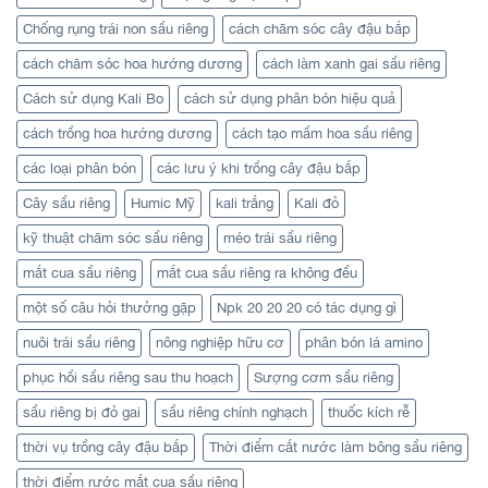
Chống rụng trái non sầu riêng
cách chăm sóc cây đậu bắp
cách chăm sóc hoa hướng dương
cách làm xanh gai sầu riêng
Cách sử dụng Kali Bo
cách sử dụng phân bón hiệu quả
cách trồng hoa hướng dương
cách tạo mầm hoa sầu riêng
các loại phân bón
các lưu ý khi trồng cây đậu bắp
Cây sầu riêng
Humic Mỹ
kali trắng
Kali đỏ
kỹ thuật chăm sóc sầu riêng
méo trái sầu riêng
mắt cua sầu riêng
mắt cua sầu riêng ra không đều
một số câu hỏi thưởng gặp
Npk 20 20 20 có tác dụng gì
nuôi trái sầu riêng
nông nghiệp hữu cơ
phân bón lá amino
phục hồi sầu riêng sau thu hoạch
Sượng cơm sầu riêng
sầu riêng bị đỏ gai
sầu riêng chính nghạch
thuốc kích rễ
thời vụ trồng cây đậu bắp
Thời điểm cắt nước làm bông sầu riêng
thời điểm rước mắt cua sầu riêng