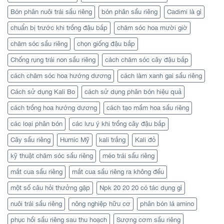
Bón phân nuôi trái sầu riêng
bón phân sầu riêng
Cadimi là gì
chuẩn bị trước khi trồng đậu bắp
chăm sóc hoa mười giờ
chăm sóc sầu riêng
chọn giống đậu bắp
Chống rụng trái non sầu riêng
cách chăm sóc cây đậu bắp
cách chăm sóc hoa hướng dương
cách làm xanh gai sầu riêng
Cách sử dụng Kali Bo
cách sử dụng phân bón hiệu quả
cách trồng hoa hướng dương
cách tạo mầm hoa sầu riêng
các loại phân bón
các lưu ý khi trồng cây đậu bắp
Cây sầu riêng
Humic Mỹ
kali trắng
Kali đỏ
kỹ thuật chăm sóc sầu riêng
méo trái sầu riêng
mắt cua sầu riêng
mắt cua sầu riêng ra không đều
một số câu hỏi thưởng gặp
Npk 20 20 20 có tác dụng gì
nuôi trái sầu riêng
nông nghiệp hữu cơ
phân bón lá amino
phục hồi sầu riêng sau thu hoạch
Sượng cơm sầu riêng