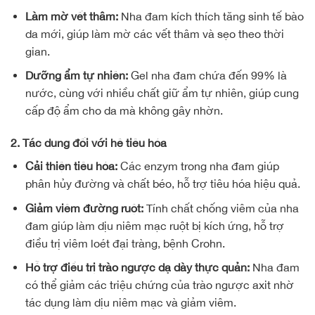
Làm mờ vết thâm:
Nha đam kích thích tăng sinh tế bào
da mới, giúp làm mờ các vết thâm và sẹo theo thời
gian.
Dưỡng ẩm tự nhiên:
Gel nha đam chứa đến 99% là
nước, cùng với nhiều chất giữ ẩm tự nhiên, giúp cung
cấp độ ẩm cho da mà không gây nhờn.
2. Tác dụng đối với hệ tiêu hóa
Cải thiện tiêu hóa:
Các enzym trong nha đam giúp
phân hủy đường và chất béo, hỗ trợ tiêu hóa hiệu quả.
Giảm viêm đường ruột:
Tính chất chống viêm của nha
đam giúp làm dịu niêm mạc ruột bị kích ứng, hỗ trợ
điều trị viêm loét đại tràng, bệnh Crohn.
Hỗ trợ điều trị trào ngược dạ dày thực quản:
Nha đam
có thể giảm các triệu chứng của trào ngược axit nhờ
tác dụng làm dịu niêm mạc và giảm viêm.