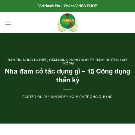
Skip
VietNam’s No.1 Online VINSA SHOP
to
content
BẢN TIN NÔNG NGHIỆP
,
CẨM NANG NÔNG NGHIỆP
,
DINH DƯỠNG CÂY
TRỒNG
Nha đam có tác dụng gì – 15 Công dụng
thần kỳ
POSTED ON
08/10/2025
BY
NGUYỄN TRỌNG DƯƠNG