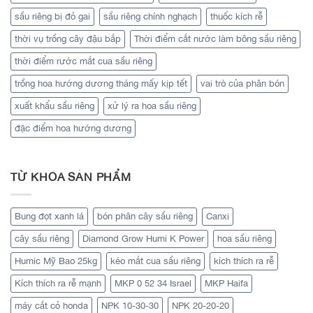
sầu riêng bị đỏ gai
sầu riêng chính nghạch
thuốc kích rễ
thời vụ trồng cây đậu bắp
Thời điểm cắt nước làm bông sầu riêng
thời điểm rước mắt cua sầu riêng
trồng hoa hướng dương tháng mấy kịp tết
vai trò của phân bón
xuất khẩu sầu riêng
xử lý ra hoa sầu riêng
đặc điểm hoa hướng dương
TỪ KHÓA SẢN PHẨM
Bung đọt xanh lá
bón phân cây sầu riêng
Canxi
cây sầu riêng
Diamond Grow Humi K Power
hoa sầu riêng
Humic Mỹ Bao 25kg
kéo mắt cua sầu riêng
kích thích ra rễ
Kích thích ra rễ mạnh
MKP 0 52 34 Israel
MKP Haifa
máy cắt cỏ honda
NPK 10-30-30
NPK 20-20-20