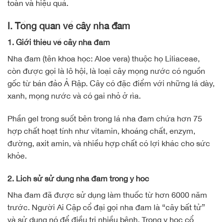
toàn và hiệu quả.
I. Tổng quan về cây nha đam
1. Giới thiệu về cây nha đam
Nha đam (tên khoa học: Aloe vera) thuộc họ Liliaceae,
còn được gọi là lô hội, là loại cây mọng nước có nguồn
gốc từ bán đảo Ả Rập. Cây có đặc điểm với những lá dày,
xanh, mọng nước và có gai nhỏ ở rìa.
Phần gel trong suốt bên trong lá nha đam chứa hơn 75
hợp chất hoạt tính như vitamin, khoáng chất, enzym,
đường, axit amin, và nhiều hợp chất có lợi khác cho sức
khỏe.
2. Lịch sử sử dụng nha đam trong y học
Nha đam đã được sử dụng làm thuốc từ hơn 6000 năm
trước. Người Ai Cập cổ đại gọi nha đam là “cây bất tử”
và sử dụng nó để điều trị nhiều bệnh. Trong y học cổ