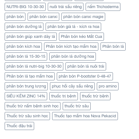
NUTRI-BIG 10-30-30
nuôi trái sầu riêng
nấm Trichoderma
phân bón
phân bón canxi
phân bón canxi magie
phân bón dưỡng lá
phân bón già lá - kích ra hoa
phân bón giúp xanh dày lá
Phân bón kéo Mắt Cua
phân bón kích hoa
Phân bón kích tạo mầm hoa
Phân bón lá
phân bón lá 15-30-15
phân bón lá dưỡng hoa
phân bón lá nutri-big 10-30-30
phân bón lá nuôi trái
Phân bón lá tạo mầm hoa
phân bón P-bootster 0-48-47
phân bón trung lượng
phục hồi cây sầu riêng
pro amino
SIÊU KẼM ZINC 14%
thuốc trị bệnh
thuốc trừ bệnh
thuốc trừ nấm bệnh sinh học
thuốc trừ sâu
Thuốc trừ sâu sinh học
Thuốc tạo mầm hoa Nova Pekacid
Thuốc đậu trái