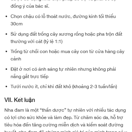
đồng ý của bác sĩ.
Chọn chậu có lỗ thoát nước, đường kính tối thiểu
30cm
Sử dụng đất trồng cây xương rồng hoặc pha trộn đất
thường với cát (tỷ lệ 1:1)
Trồng từ chồi con hoặc mua cây con từ cửa hàng cây
cảnh
Đặt ở nơi có ánh sáng tự nhiên nhưng không phải
nắng gắt trực tiếp
Tưới nước ít, chỉ khi đất khô (khoảng 2-3 tuần/lần)
VII. Kết luận
Nha đam là một “thần dược” tự nhiên với nhiều tác dụng
có lợi cho sức khỏe và làm đẹp. Từ chăm sóc da, hỗ trợ
tiêu hóa đến tăng cường miễn dịch và kiểm soát đường
huyết, nha đam đã chứng minh giá trị của mình trong cả y