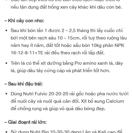
nếu tận dụng đất trồng xen cây khác khi dâu còn bé.
– Khi cây còn nhỏ:
Sau khi bón lần 1 được 2 – 2,5 tháng thì lấy cuốc chỉ
bới một bên rạch sâu 10 – 15cm, rồi tuỳ theo ruộng lâu
năm hay ít năm, đất tốt hoặc xấu bón 10kg phân NPK
16-12-8-11+TE rải đều theo rạch rồi lấp đất.
Trên lá có thể xịt dưỡng bằng Pro amino xanh lá, dày
lá, giúp dâu tây cứng cáp và phát triển tốt hơn.
– Sau khi đậu trái:
Dùng Nutri Fulvic 20-20-20 rải gốc hoặc pha nước tưới
để nuôi cây và nuôi quả cân đối. Xịt bổ sung Calcium
để chống rụng và giúp vỏ quả dâu bóng đẹp.
– Giai đoạnt rái lớn:
Sử dụng Nutri Big 10-30-30 dạng Lân và Kali cao để