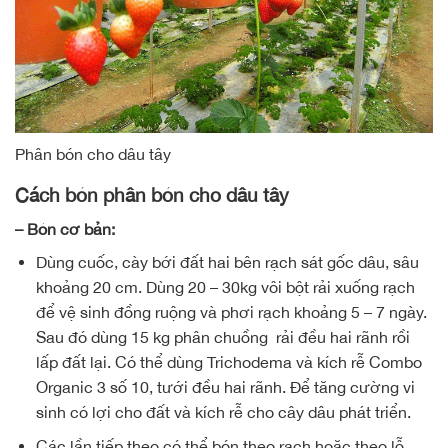
Phân bón cho dâu tây
Cách bón phân bón cho dâu tây
– Bón cơ bản:
Dùng cuốc, cày bới đất hai bên rạch sát gốc dâu, sâu
khoảng 20 cm. Dùng 20 – 30kg vôi bột rải xuống rạch
để vệ sinh đồng ruộng và phơi rạch khoảng 5 – 7 ngày.
Sau đó dùng 15 kg phân chuồng rải đều hai rãnh rồi
lấp đất lại. Có thể dùng Trichodema và kích rễ Combo
Organic 3 số 10, tưới đều hai rãnh. Để tăng cường vi
sinh có lợi cho đất và kích rễ cho cây dâu phát triển.
Các lần tiếp theo có thể bón theo rạch hoặc theo lỗ