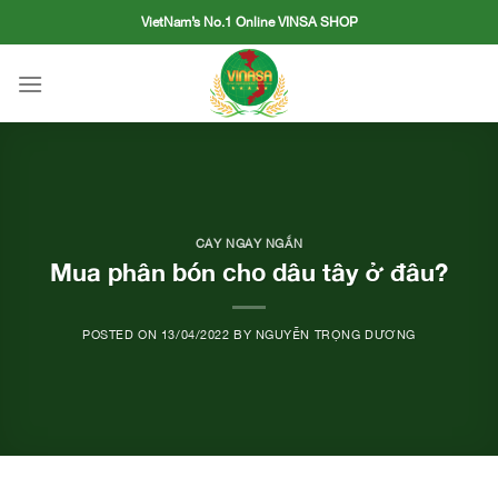
Skip
VietNam’s No.1 Online VINSA SHOP
to
content
CÂY NGÀY NGẮN
Mua phân bón cho dâu tây ở đâu?
POSTED ON
13/04/2022
BY
NGUYỄN TRỌNG DƯƠNG