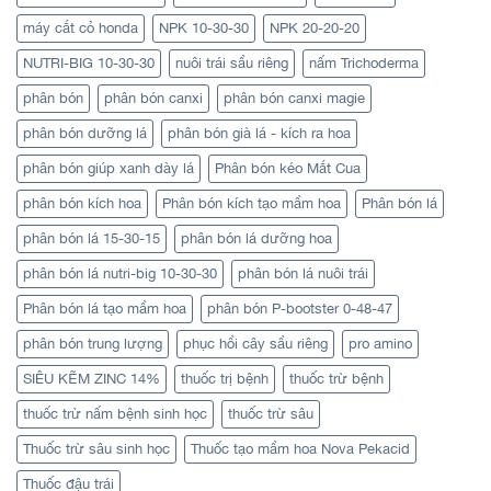
máy cắt cỏ honda
NPK 10-30-30
NPK 20-20-20
NUTRI-BIG 10-30-30
nuôi trái sầu riêng
nấm Trichoderma
phân bón
phân bón canxi
phân bón canxi magie
phân bón dưỡng lá
phân bón già lá - kích ra hoa
phân bón giúp xanh dày lá
Phân bón kéo Mắt Cua
phân bón kích hoa
Phân bón kích tạo mầm hoa
Phân bón lá
phân bón lá 15-30-15
phân bón lá dưỡng hoa
phân bón lá nutri-big 10-30-30
phân bón lá nuôi trái
Phân bón lá tạo mầm hoa
phân bón P-bootster 0-48-47
phân bón trung lượng
phục hồi cây sầu riêng
pro amino
SIÊU KẼM ZINC 14%
thuốc trị bệnh
thuốc trừ bệnh
thuốc trừ nấm bệnh sinh học
thuốc trừ sâu
Thuốc trừ sâu sinh học
Thuốc tạo mầm hoa Nova Pekacid
Thuốc đậu trái