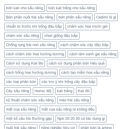
bón kali cho sầu riêng
bón kali trắng cho sầu riêng
Bón phân nuôi trái sầu riêng
bón phân sầu riêng
Cadimi là gì
chuẩn bị trước khi trồng đậu bắp
chăm sóc hoa mười giờ
chăm sóc sầu riêng
chọn giống đậu bắp
Chống rụng trái non sầu riêng
cách chăm sóc cây đậu bắp
cách chăm sóc hoa hướng dương
cách làm xanh gai sầu riêng
Cách sử dụng Kali Bo
cách sử dụng phân bón hiệu quả
cách trồng hoa hướng dương
cách tạo mầm hoa sầu riêng
các loại phân bón
các lưu ý khi trồng cây đậu bắp
Cây sầu riêng
Humic Mỹ
kali trắng
Kali đỏ
kỹ thuật chăm sóc sầu riêng
méo trái sầu riêng
mắt cua sầu riêng
mắt cua sầu riêng ra không đều
một số câu hỏi thưởng gặp
Npk 20 20 20 có tác dụng gì
nuôi trái sầu riêng
nông nghiệp hữu cơ
phân bón lá amino