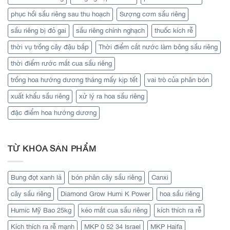
phục hồi sầu riêng sau thu hoạch
Sượng cơm sầu riêng
sầu riêng bị đỏ gai
sầu riêng chính nghạch
thuốc kích rễ
thời vụ trồng cây đậu bắp
Thời điểm cắt nước làm bông sầu riêng
thời điểm rước mắt cua sầu riêng
trồng hoa hướng dương tháng mấy kịp tết
vai trò của phân bón
xuất khẩu sầu riêng
xử lý ra hoa sầu riêng
đặc điểm hoa hướng dương
TỪ KHÓA SẢN PHẨM
Bung đọt xanh lá
bón phân cây sầu riêng
Canxi
cây sầu riêng
Diamond Grow Humi K Power
hoa sầu riêng
Humic Mỹ Bao 25kg
kéo mắt cua sầu riêng
kích thích ra rễ
Kích thích ra rễ mạnh
MKP 0 52 34 Israel
MKP Haifa