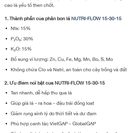
cao là yếu tố then chốt.
1. Thành phần của phân bón lá
NUTRI-FLOW 15-30-15
Nts: 15%
P₂O₅: 30%
K₂O: 15%
Bổ sung vi lượng: Zn, Cu, Fe, Mg, Mn, Bo, S, Mo
Không chứa Clo và Natri, an toàn cho cây trồng và đất
2. Ưu điểm nổi bật của NUTRI-FLOW 15-30-15
Tan nhanh, dễ hấp thu qua lá
Giúp già lá – ra hoa – đậu trái đồng loạt
Giảm rụng sinh lý do thời tiết và dư đạm
Phù hợp canh tác VietGAP – GlobalGAP