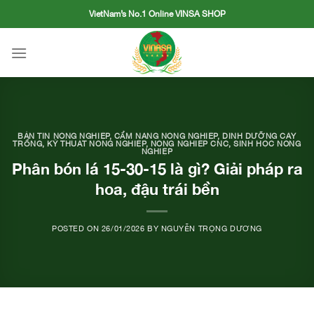
Skip
VietNam’s No.1 Online VINSA SHOP
to
content
BẢN TIN NÔNG NGHIỆP
,
CẨM NANG NÔNG NGHIỆP
,
DINH DƯỠNG CÂY
TRỒNG
,
KỸ THUẬT NÔNG NGHIỆP
,
NÔNG NGHIỆP CNC
,
SINH HỌC NÔNG
NGHIỆP
Phân bón lá 15-30-15 là gì? Giải pháp ra
hoa, đậu trái bền
POSTED ON
26/01/2026
BY
NGUYỄN TRỌNG DƯƠNG