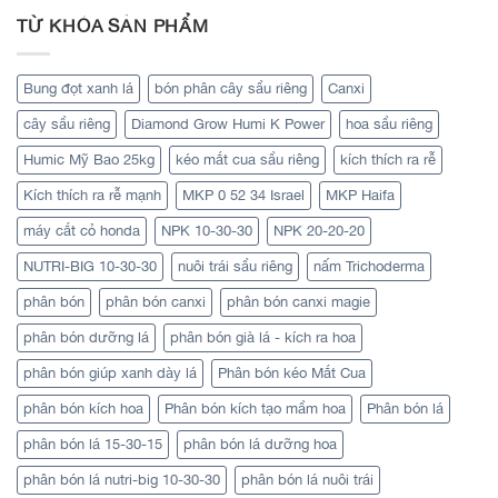
TỪ KHÓA SẢN PHẨM
Bung đọt xanh lá
bón phân cây sầu riêng
Canxi
cây sầu riêng
Diamond Grow Humi K Power
hoa sầu riêng
Humic Mỹ Bao 25kg
kéo mắt cua sầu riêng
kích thích ra rễ
Kích thích ra rễ mạnh
MKP 0 52 34 Israel
MKP Haifa
máy cắt cỏ honda
NPK 10-30-30
NPK 20-20-20
NUTRI-BIG 10-30-30
nuôi trái sầu riêng
nấm Trichoderma
phân bón
phân bón canxi
phân bón canxi magie
phân bón dưỡng lá
phân bón già lá - kích ra hoa
phân bón giúp xanh dày lá
Phân bón kéo Mắt Cua
phân bón kích hoa
Phân bón kích tạo mầm hoa
Phân bón lá
phân bón lá 15-30-15
phân bón lá dưỡng hoa
phân bón lá nutri-big 10-30-30
phân bón lá nuôi trái