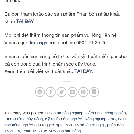
lâu dài.
Bà con tham khảo các sản phẩm Phân bón nhập khẩu
khác
TẠI ĐÂY
Mọi chi tiết thêm thông tin sản phẩm vui lòng liên hệ
Vinasa qua
fanpage
hoặc hotline 0901.21.25.26.
Vinasa luôn sẵn sàng hỗ trợ tư vấn kỹ thuật miễn phí cho
bà con trong quá trình chăm sóc cây trồng.
Xem thêm bài viết kỹ thuật khác
TẠI ĐÂY
.
This entry was posted in
Bản tin nông nghiệp
,
Cẩm nang nông nghiệp
,
Dinh dưỡng cây trồng
,
Kỹ thuật nông nghiệp
,
Nông nghiệp CNC
,
Sinh
học nông nghiệp
and tagged
Npk 15 30 15 có tác dụng gì
,
phân bón
15-30-15
,
Phun 15 30 15 NPK cho sầu riêng
.