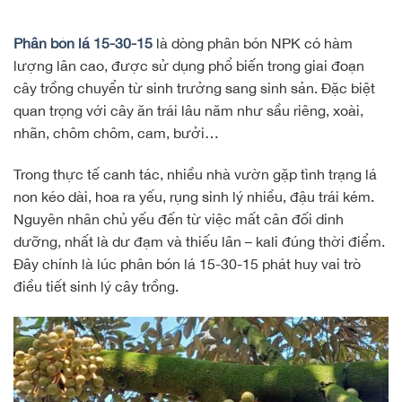
Phân bón lá 15-30-15
là dòng phân bón NPK có hàm
lượng lân cao, được sử dụng phổ biến trong giai đoạn
cây trồng chuyển từ sinh trưởng sang sinh sản. Đặc biệt
quan trọng với cây ăn trái lâu năm như sầu riêng, xoài,
nhãn, chôm chôm, cam, bưởi…
Trong thực tế canh tác, nhiều nhà vườn gặp tình trạng lá
non kéo dài, hoa ra yếu, rụng sinh lý nhiều, đậu trái kém.
Nguyên nhân chủ yếu đến từ việc mất cân đối dinh
dưỡng, nhất là dư đạm và thiếu lân – kali đúng thời điểm.
Đây chính là lúc phân bón lá 15-30-15 phát huy vai trò
điều tiết sinh lý cây trồng.