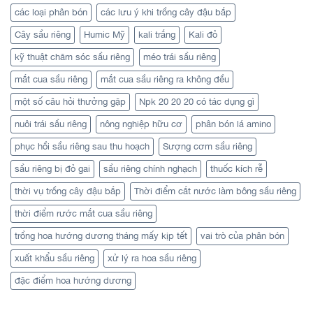
các loại phân bón
các lưu ý khi trồng cây đậu bắp
Cây sầu riêng
Humic Mỹ
kali trắng
Kali đỏ
kỹ thuật chăm sóc sầu riêng
méo trái sầu riêng
mắt cua sầu riêng
mắt cua sầu riêng ra không đều
một số câu hỏi thưởng gặp
Npk 20 20 20 có tác dụng gì
nuôi trái sầu riêng
nông nghiệp hữu cơ
phân bón lá amino
phục hồi sầu riêng sau thu hoạch
Sượng cơm sầu riêng
sầu riêng bị đỏ gai
sầu riêng chính nghạch
thuốc kích rễ
thời vụ trồng cây đậu bắp
Thời điểm cắt nước làm bông sầu riêng
thời điểm rước mắt cua sầu riêng
trồng hoa hướng dương tháng mấy kịp tết
vai trò của phân bón
xuất khẩu sầu riêng
xử lý ra hoa sầu riêng
đặc điểm hoa hướng dương