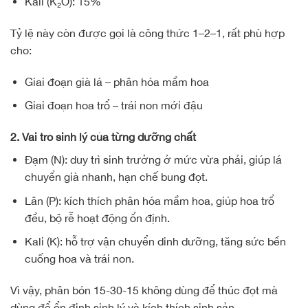
Kali (K₂O): 15%
Tỷ lệ này còn được gọi là công thức 1–2–1, rất phù hợp
cho:
Giai đoạn già lá – phân hóa mầm hoa
Giai đoạn hoa trổ – trái non mới đậu
2. Vai trò sinh lý của từng dưỡng chất
Đạm (N): duy trì sinh trưởng ở mức vừa phải, giúp lá
chuyển già nhanh, hạn chế bung đọt.
Lân (P): kích thích phân hóa mầm hoa, giúp hoa trổ
đều, bộ rễ hoạt động ổn định.
Kali (K): hỗ trợ vận chuyển dinh dưỡng, tăng sức bền
cuống hoa và trái non.
Vì vậy, phân bón 15-30-15 không dùng để thúc đọt mà
dùng để ổn định sinh lý và kích thích sinh sản.