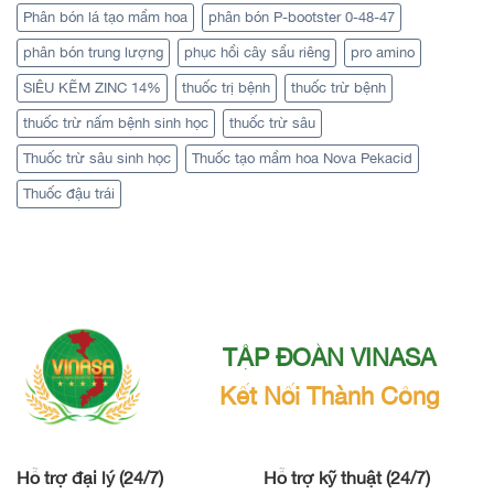
Phân bón lá tạo mầm hoa
phân bón P-bootster 0-48-47
phân bón trung lượng
phục hồi cây sầu riêng
pro amino
SIÊU KẼM ZINC 14%
thuốc trị bệnh
thuốc trừ bệnh
thuốc trừ nấm bệnh sinh học
thuốc trừ sâu
Thuốc trừ sâu sinh học
Thuốc tạo mầm hoa Nova Pekacid
Thuốc đậu trái
TẬP ĐOÀN VINASA
Kết Nối Thành Công
Hỗ trợ đại lý (24/7)
Hỗ trợ kỹ thuật (24/7)