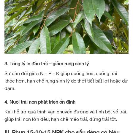
3. Tăng tỷ lệ đậu trái – giảm rụng sinh lý
Sự cân đối giữa N – P – K giúp cuống hoa, cuống trái
khỏe hơn, hạn chế rụng sinh lý do thời tiết bất lợi hoặc dư
đạm.
4. Nuôi trái non phát triển ổn định
Kali hỗ trợ quá trình vận chuyển đường và tinh bột về trái,
giúp trái non lớn đều, hạn chế méo trái, đứng trái tốt.
III. Phun 15-30-15 NPK cho sầu riêng có hiệu