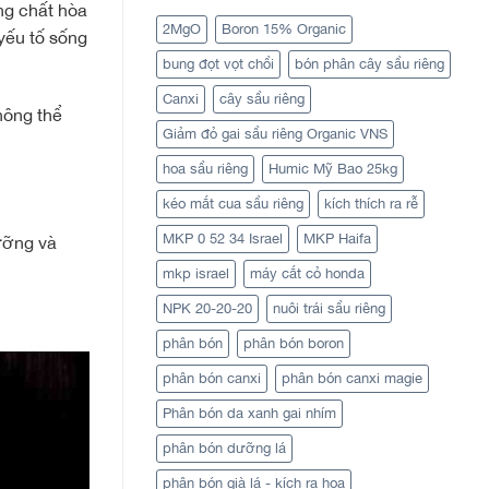
ng chất hòa
2MgO
Boron 15% Organic
yếu tố sống
bung đọt vọt chồi
bón phân cây sầu riêng
Canxi
cây sầu riêng
hông thể
Giảm đỏ gai sầu riêng Organic VNS
hoa sầu riêng
Humic Mỹ Bao 25kg
kéo mắt cua sầu riêng
kích thích ra rễ
MKP 0 52 34 Israel
MKP Haifa
ưỡng và
mkp israel
máy cắt cỏ honda
NPK 20-20-20
nuôi trái sầu riêng
phân bón
phân bón boron
phân bón canxi
phân bón canxi magie
Phân bón da xanh gai nhím
phân bón dưỡng lá
phân bón già lá - kích ra hoa