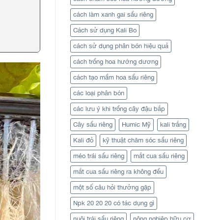
cách làm xanh gai sầu riêng
Cách sử dụng Kali Bo
cách sử dụng phân bón hiệu quả
cách trồng hoa hướng dương
cách tạo mầm hoa sầu riêng
các loại phân bón
các lưu ý khi trồng cây đậu bắp
Cây sầu riêng
Humic Mỹ
kali trắng
Kali đỏ
kỹ thuật chăm sóc sầu riêng
méo trái sầu riêng
mắt cua sầu riêng
mắt cua sầu riêng ra không đều
một số câu hỏi thưởng gặp
Npk 20 20 20 có tác dụng gì
nuôi trái sầu riêng
nông nghiệp hữu cơ