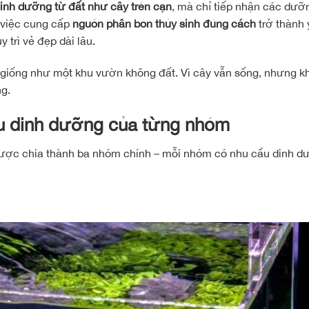
dinh dưỡng từ đất như cây trên cạn
, mà chỉ tiếp nhận các dưỡ
n việc cung cấp
nguồn phân bón thủy sinh đúng cách
trở thành 
 trì vẻ đẹp dài lâu.
 giống như một khu vườn không đất. Vì cây vẫn sống, nhưng k
ng.
cầu dinh dưỡng của từng nhóm
 được chia thành ba nhóm chính – mỗi nhóm có nhu cầu dinh d