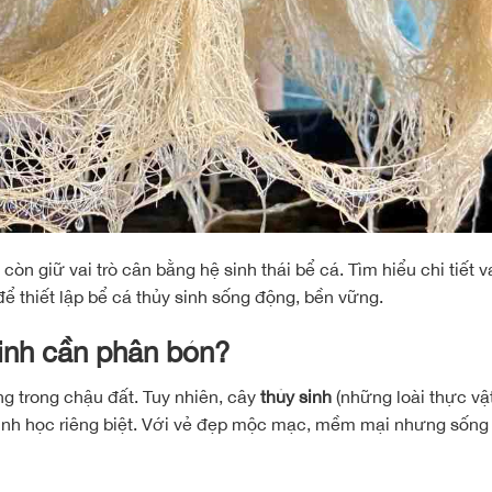
òn giữ vai trò cân bằng hệ sinh thái bể cá. Tìm hiểu chi tiết va
ể thiết lập bể cá thủy sinh sống động, bền vững.
 sinh cần phân bón?
g trong chậu đất. Tuy nhiên, cây
thủy sinh
(những loài thực vậ
 sinh học riêng biệt. Với vẻ đẹp mộc mạc, mềm mại nhưng sống