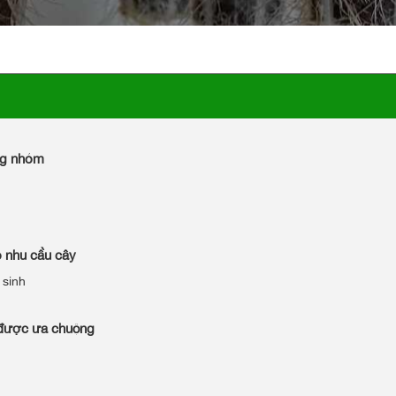
ừng nhóm
eo nhu cầu cây
 sinh
 được ưa chuộng