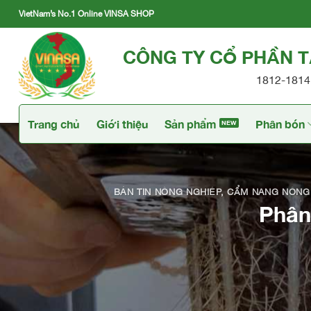
Skip
VietNam’s No.1 Online VINSA SHOP
to
content
CÔNG TY CỔ PHẦN 
1812-1814 
Trang chủ
Giới thiệu
Sản phẩm
Phân bón
BẢN TIN NÔNG NGHIỆP
,
CẨM NANG NÔNG
Phân