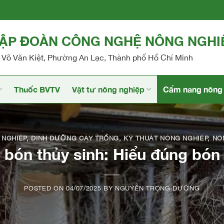
TẬP ĐOÀN CÔNG NGHỆ NÔNG NGHI
Võ Văn Kiệt, Phường An Lạc, Thành phố Hồ Chí Minh
Thuốc BVTV
Vật tư nông nghiệp
Cẩm nang nông 
 NGHIỆP
,
DINH DƯỠNG CÂY TRỒNG
,
KỸ THUẬT NÔNG NGHIỆP
,
NÔ
 bón thủy sinh: Hiểu đúng bón
POSTED ON
04/07/2025
BY
NGUYỄN TRỌNG DƯƠNG