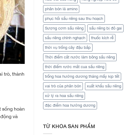
phân bón lá amino
phục hồi sầu riêng sau thu hoạch
Sượng cơm sầu riêng
sầu riêng bị đỏ gai
sầu riêng chính nghạch
thuốc kích rễ
thời vụ trồng cây đậu bắp
Thời điểm cắt nước làm bông sầu riêng
thời điểm rước mắt cua sầu riêng
i trò, thành
trồng hoa hướng dương tháng mấy kịp tết
vai trò của phân bón
xuất khẩu sầu riêng
xử lý ra hoa sầu riêng
đặc điểm hoa hướng dương
t sống hoàn
 động và
TỪ KHÓA SẢN PHẨM