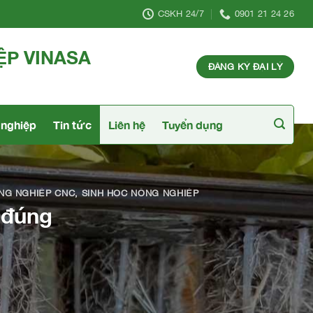
CSKH 24/7
0901 21 24 26
ỆP VINASA
ĐĂNG KÝ ĐẠI LÝ
nghiệp
Tin tức
Liên hệ
Tuyển dụng
NG NGHIỆP CNC
,
SINH HỌC NÔNG NGHIỆP
 đúng