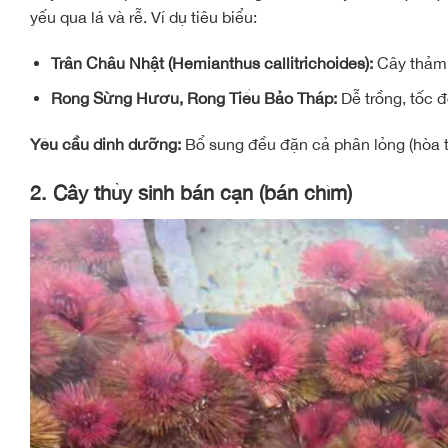
yếu qua lá và rễ. Ví dụ tiêu biểu:
Trân Châu Nhật (Hemianthus callitrichoides):
Cây thảm 
Rong Sừng Hươu, Rong Tiểu Bảo Tháp:
Dễ trồng, tốc đ
Yêu cầu dinh dưỡng:
Bổ sung đều đặn cả phân lỏng (hòa t
2.
Cây thủy sinh bán cạn (bán chìm)