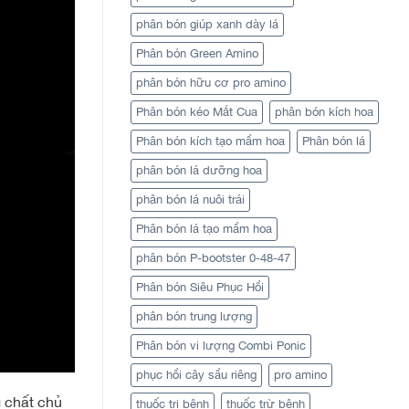
phân bón giúp xanh dày lá
Phân bón Green Amino
phân bón hữu cơ pro amino
Phân bón kéo Mắt Cua
phân bón kích hoa
Phân bón kích tạo mầm hoa
Phân bón lá
phân bón lá dưỡng hoa
phân bón lá nuôi trái
Phân bón lá tạo mầm hoa
phân bón P-bootster 0-48-47
Phân bón Siêu Phục Hồi
phân bón trung lượng
Phân bón vi lượng Combi Ponic
phục hồi cây sầu riêng
pro amino
g chất chủ
thuốc trị bệnh
thuốc trừ bệnh