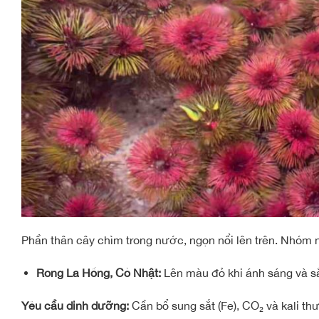
Phần thân cây chìm trong nước, ngọn nổi lên trên. Nhóm 
Rong La Hồng, Cỏ Nhật:
Lên màu đỏ khi ánh sáng và s
Yêu cầu dinh dưỡng:
Cần bổ sung sắt (Fe), CO₂ và kali t