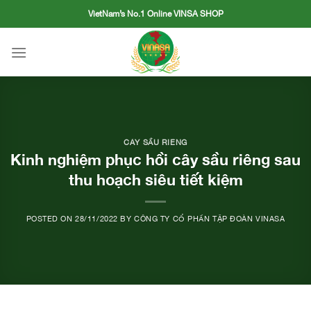
Skip
VietNam’s No.1 Online VINSA SHOP
to
content
CÂY SẦU RIÊNG
Kinh nghiệm phục hồi cây sầu riêng sau
thu hoạch siêu tiết kiệm
POSTED ON
28/11/2022
BY
CÔNG TY CỔ PHẦN TẬP ĐOÀN VINASA