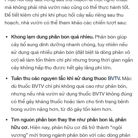
mà không phải nhà vườn nào cũng có thể thực hành tốt.
Để tiết kiệm chi phí khi phục hồi cây sầu riêng sau thu
hoạch, nhà vườn có thể tham khảo các chiến lượt sau:
Không lạm dụng phân bón quá nhiều.
Phân bón giúp
cây bổ sung dinh dưỡng nhanh chóng, tuy nhiên nếu
sử dụng quá nhiều phân bón (đặt biệt là dòng phân vô
cơ) sẽ làm tốn thêm chi phí nhưng trong thời gian ngắn
cây không hấp thụ được hết gây lãng phí lớn.
Tuân thủ các nguyên tắc khi sử dụng thuốc
BVTV
.
Mặc
dù thuốc BVTV chi phí không quá cao như phân bón,
nhưng nếu nhà vườn sử dụng thuốc BVTV không đúng
có thể gây kháng thuốc hoặc làm cho tình trạng bệnh
trong vườn nặng hơn, từ đó gây tốn kém hơn.
Tìm nguồn phân bón thay thế như phân bón lá, phân
hữu cơ.
Hiện nay, phân hữu cơ đã trở thành “ngôi
vương” mới trong ngành phân bón với các dòng phân