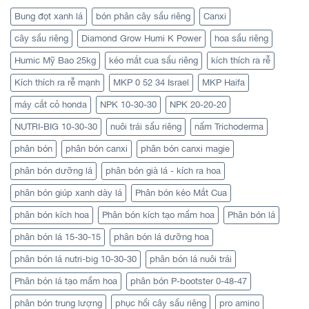
Bung đọt xanh lá
bón phân cây sầu riêng
Canxi
cây sầu riêng
Diamond Grow Humi K Power
hoa sầu riêng
Humic Mỹ Bao 25kg
kéo mắt cua sầu riêng
kích thích ra rễ
Kích thích ra rễ mạnh
MKP 0 52 34 Israel
MKP Haifa
máy cắt cỏ honda
NPK 10-30-30
NPK 20-20-20
NUTRI-BIG 10-30-30
nuôi trái sầu riêng
nấm Trichoderma
phân bón
phân bón canxi
phân bón canxi magie
phân bón dưỡng lá
phân bón già lá - kích ra hoa
phân bón giúp xanh dày lá
Phân bón kéo Mắt Cua
phân bón kích hoa
Phân bón kích tạo mầm hoa
Phân bón lá
phân bón lá 15-30-15
phân bón lá dưỡng hoa
phân bón lá nutri-big 10-30-30
phân bón lá nuôi trái
Phân bón lá tạo mầm hoa
phân bón P-bootster 0-48-47
phân bón trung lượng
phục hồi cây sầu riêng
pro amino