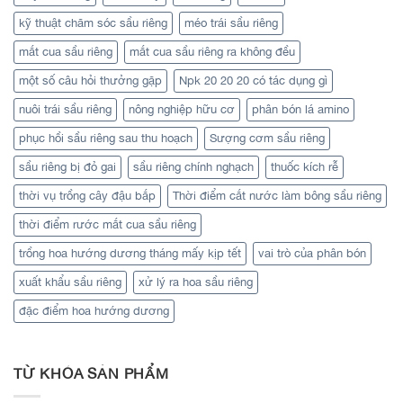
kỹ thuật chăm sóc sầu riêng
méo trái sầu riêng
mắt cua sầu riêng
mắt cua sầu riêng ra không đều
một số câu hỏi thưởng gặp
Npk 20 20 20 có tác dụng gì
nuôi trái sầu riêng
nông nghiệp hữu cơ
phân bón lá amino
phục hồi sầu riêng sau thu hoạch
Sượng cơm sầu riêng
sầu riêng bị đỏ gai
sầu riêng chính nghạch
thuốc kích rễ
thời vụ trồng cây đậu bắp
Thời điểm cắt nước làm bông sầu riêng
thời điểm rước mắt cua sầu riêng
trồng hoa hướng dương tháng mấy kịp tết
vai trò của phân bón
xuất khẩu sầu riêng
xử lý ra hoa sầu riêng
đặc điểm hoa hướng dương
TỪ KHÓA SẢN PHẨM