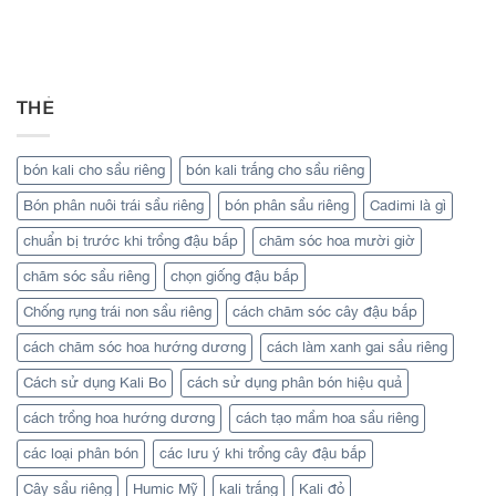
THẺ
bón kali cho sầu riêng
bón kali trắng cho sầu riêng
Bón phân nuôi trái sầu riêng
bón phân sầu riêng
Cadimi là gì
chuẩn bị trước khi trồng đậu bắp
chăm sóc hoa mười giờ
chăm sóc sầu riêng
chọn giống đậu bắp
Chống rụng trái non sầu riêng
cách chăm sóc cây đậu bắp
cách chăm sóc hoa hướng dương
cách làm xanh gai sầu riêng
Cách sử dụng Kali Bo
cách sử dụng phân bón hiệu quả
cách trồng hoa hướng dương
cách tạo mầm hoa sầu riêng
các loại phân bón
các lưu ý khi trồng cây đậu bắp
Cây sầu riêng
Humic Mỹ
kali trắng
Kali đỏ