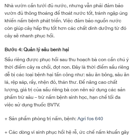
Nhà vườn cần tưới đủ nước, nhưng vẫn phải đảm bảo
vườn đủ thông thoáng để thoát nước tốt, tránh ngập úng
khiến nấm bệnh phát triển. Việc đảm bảo nguồn nước
còn giúp cây hấp thụ tốt hơn các chất dinh dưỡng từ đó
cây sẽ nhanh phục hồi.
Bước 4: Quản lý sâu bệnh hại
Sầu riêng được phục hồi sau thu hoạch bà con cần chú ý
thời điểm cây ra chồi, đọt non. Đây là thời điểm sầu riêng
dễ bị các loại bệnh hại tấn công như: sâu ăn bông, sâu ăn
lá, rệp sáp, rầy, nhện đỏ, thán thư. Để nâng cao chất
lượng, giá trị của sầu riêng bà con nên sử dụng các sản
phẩm trừ sâu – trừ nấm bệnh sinh học, hạn chế tối đa
việc sử dụng thuốc BVTV.
+ Sản phẩm phòng trị nấm, bệnh:
Agri fos 640
+ Các dòng vi sinh phục hồi hệ rễ, ức chế nấm khuẩn gây