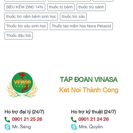
SIÊU KẼM ZINC 14%
thuốc trị bệnh
thuốc trừ bệnh
thuốc trừ nấm bệnh sinh học
thuốc trừ sâu
Thuốc trừ sâu sinh học
Thuốc tạo mầm hoa Nova Pekacid
Thuốc đậu trái
TẬP ĐOÀN VINASA
Kết Nối Thành Công
Hỗ trợ đại lý (24/7)
Hỗ trợ kỹ thuật (24/7)
0901 21 25 26
0901 21 24 26
Mr. Sáng
Mrs. Quyên