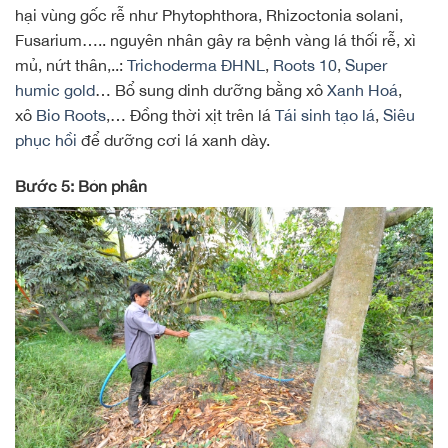
hại vùng gốc rễ như Phytophthora, Rhizoctonia solani,
Fusarium….. nguyên nhân gây ra bệnh vàng lá thối rễ, xì
mủ, nứt thân,..:
Trichoderma ĐHNL
,
Roots 10
,
Super
humic gold
… Bổ sung dinh dưỡng bằng xô
Xanh Hoá
,
xô
Bio Roots
,… Đồng thời xịt trên lá
Tái sinh tạo lá
,
Siêu
phục hồi
để dưỡng cơi lá xanh dày.
Bước 5: Bón phân