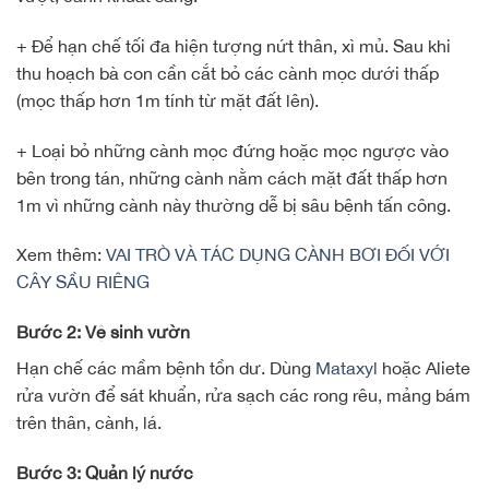
+ Để hạn chế tối đa hiện tượng nứt thân, xì mủ. Sau khi
thu hoạch bà con cần cắt bỏ các cành mọc dưới thấp
(mọc thấp hơn 1m tính từ mặt đất lên).
+ Loại bỏ những cành mọc đứng hoặc mọc ngược vào
bên trong tán, những cành nằm cách mặt đất thấp hơn
1m vì những cành này thường dễ bị sâu bệnh tấn công.
Xem thêm:
VAI TRÒ VÀ TÁC DỤNG CÀNH BƠI ĐỐI VỚI
CÂY SẦU RIÊNG
Bước 2: Vệ sinh vườn
Hạn chế các mầm bệnh tồn dư. Dùng
Mataxyl
hoặc Aliete
rửa vườn để sát khuẩn, rửa sạch các rong rêu, mảng bám
trên thân, cành, lá.
Bước 3: Quản lý nước