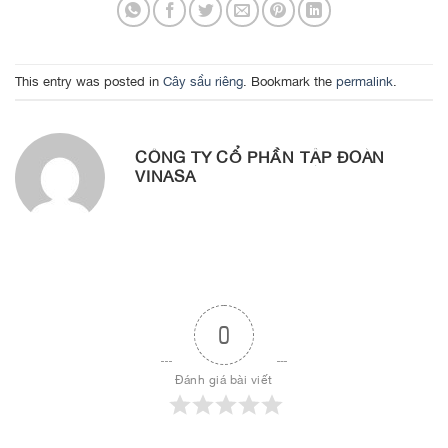
This entry was posted in
Cây sầu riêng
. Bookmark the
permalink
.
CÔNG TY CỔ PHẦN TẬP ĐOÀN
VINASA
0
Đánh giá bài viết