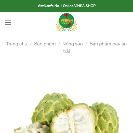
Skip
VietNam’s No.1 Online VINSA SHOP
to
content
Trang chủ
/
Sản phẩm
/
Nông sản
/
Sản phẩm cây ăn
trái