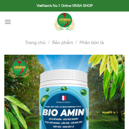
Skip
VietNam’s No.1 Online VINSA SHOP
to
content
Trang chủ
/
Sản phẩm
/
Phân bón lá