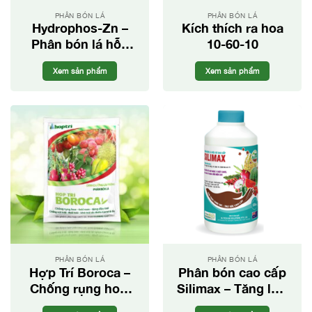
PHÂN BÓN LÁ
PHÂN BÓN LÁ
Hydrophos-Zn –
Kích thích ra hoa
Phân bón lá hỗn
10-60-10
hợp PK
Xem sản phẩm
Xem sản phẩm
PHÂN BÓN LÁ
PHÂN BÓN LÁ
Hợp Trí Boroca –
Phân bón cao cấp
Chống rụng hoa,
Silimax – Tăng lực
tăng đậu trái
cho cây trồng