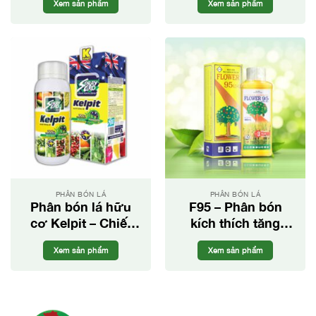
Xem sản phẩm
Xem sản phẩm
PHÂN BÓN LÁ
PHÂN BÓN LÁ
Phân bón lá hữu
F95 – Phân bón
cơ Kelpit – Chiết
kích thích tăng
xuất từ rong và tảo
trưởng
Xem sản phẩm
Xem sản phẩm
biển