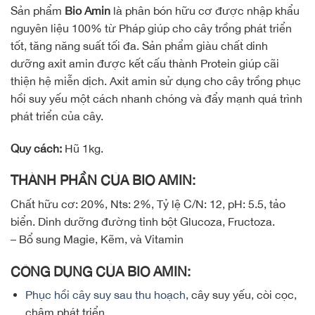
Sản phẩm
Bio Amin
là phân bón hữu cơ được nhập khẩu
nguyên liệu 100% từ Pháp giúp cho cây trồng phát triển
tốt, tăng năng suất tối đa. Sản phẩm giàu chất dinh
dưỡng axit amin được kết cấu thành Protein giúp cãi
thiện hệ miễn dịch. Axit amin sử dụng cho cây trồng phục
hồi suy yếu một cách nhanh chóng và đẩy mạnh quá trình
phát triển của cây.
Quy cách:
Hũ 1kg.
THÀNH PHẦN CỦA BIO AMIN:
Chất hữu cơ: 20%, Nts: 2%, Tỷ lệ C/N: 12, pH: 5.5, tảo
biển. Dinh dưỡng đường tinh bột Glucoza, Fructoza.
– Bổ sung Magie, Kẽm, và Vitamin
CÔNG DỤNG CỦA BIO AMIN:
Phục hồi cây suy sau thu hoạch
, cây suy yếu, còi cọc,
chậm phát triển.