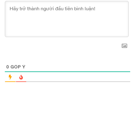
0
GÓP Ý