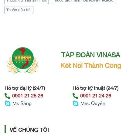
Thuốc trừ sâu sinh học
Thuốc tạo mầm hoa Nova Pekacid
Thuốc đậu trái
TẬP ĐOÀN VINASA
Kết Nối Thành Công
Hỗ trợ đại lý (24/7)
Hỗ trợ kỹ thuật (24/7)
0901 21 25 26
0901 21 24 26
Mr. Sáng
Mrs. Quyên
VỀ CHÚNG TÔI