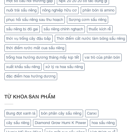
một số câu hỏi thưởng gặp
Npk 20 20 20 có tác dụng gì
nuôi trái sầu riêng
nông nghiệp hữu cơ
phân bón lá amino
phục hồi sầu riêng sau thu hoạch
Sượng cơm sầu riêng
sầu riêng bị đỏ gai
sầu riêng chính nghạch
thuốc kích rễ
thời vụ trồng cây đậu bắp
Thời điểm cắt nước làm bông sầu riêng
thời điểm rước mắt cua sầu riêng
trồng hoa hướng dương tháng mấy kịp tết
vai trò của phân bón
xuất khẩu sầu riêng
xử lý ra hoa sầu riêng
đặc điểm hoa hướng dương
TỪ KHÓA SẢN PHẨM
Bung đọt xanh lá
bón phân cây sầu riêng
Canxi
cây sầu riêng
Diamond Grow Humi K Power
hoa sầu riêng