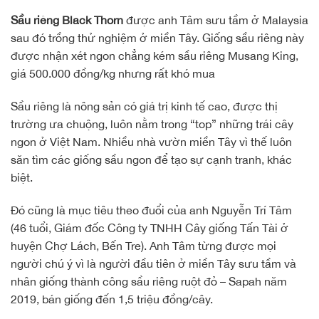
Sầu riêng Black Thorn
được anh Tâm sưu tầm ở Malaysia
sau đó trồng thử nghiệm ở miền Tây. Giống sầu riêng này
được nhận xét ngon chẳng kém sầu riêng Musang King,
giá 500.000 đồng/kg nhưng rất khó mua
Sầu riêng là nông sản có giá trị kinh tế cao, được thị
trường ưa chuộng, luôn nằm trong “top” những trái cây
ngon ở Việt Nam. Nhiều nhà vườn miền Tây vì thế luôn
săn tìm các giống sầu ngon để tạo sự cạnh tranh, khác
biệt.
Đó cũng là mục tiêu theo đuổi của anh Nguyễn Trí Tâm
(46 tuổi, Giám đốc Công ty TNHH Cây giống Tấn Tài ở
huyện Chợ Lách, Bến Tre). Anh Tâm từng được mọi
người chú ý vì là người đầu tiên ở miền Tây sưu tầm và
nhân giống thành công sầu riêng ruột đỏ – Sapah năm
2019, bán giống đến 1,5 triệu đồng/cây.