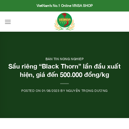
Skip
VietNam’s No.1 Online VINSA SHOP
to
content
BẢN TIN NÔNG NGHIỆP
Sầu riêng “Black Thorn” lần đầu xuất
hiện, giá đến 500.000 đồng/kg
POSTED ON
01/06/2023
BY
NGUYỄN TRỌNG DƯƠNG