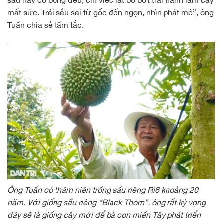
sầu này có bông đều, chỉ việc lặt bỏ bớt trái tránh làm cây
mất sức. Trái sầu sai từ gốc đến ngọn, nhìn phát mê”, ông
Tuấn chia sẻ tấm tắc.
Ông Tuấn có thâm niên trồng sầu riêng Ri6 khoảng 20
năm. Với giống sầu riêng “Black Thorn”, ông rất kỳ vọng
đây sẽ là giống cây mới để bà con miền Tây phát triển