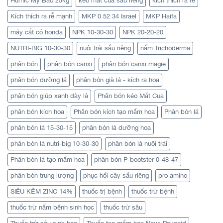
Humic Mỹ Bao 25kg
kéo mắt cua sầu riêng
kích thích ra rễ
Kích thích ra rễ mạnh
MKP 0 52 34 Israel
MKP Haifa
máy cắt cỏ honda
NPK 10-30-30
NPK 20-20-20
NUTRI-BIG 10-30-30
nuôi trái sầu riêng
nấm Trichoderma
phân bón
phân bón canxi
phân bón canxi magie
phân bón dưỡng lá
phân bón già lá - kích ra hoa
phân bón giúp xanh dày lá
Phân bón kéo Mắt Cua
phân bón kích hoa
Phân bón kích tạo mầm hoa
Phân bón lá
phân bón lá 15-30-15
phân bón lá dưỡng hoa
phân bón lá nutri-big 10-30-30
phân bón lá nuôi trái
Phân bón lá tạo mầm hoa
phân bón P-bootster 0-48-47
phân bón trung lượng
phục hồi cây sầu riêng
pro amino
SIÊU KẼM ZINC 14%
thuốc trị bệnh
thuốc trừ bệnh
thuốc trừ nấm bệnh sinh học
thuốc trừ sâu