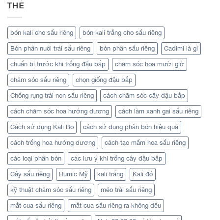
THẺ
bón kali cho sầu riêng
bón kali trắng cho sầu riêng
Bón phân nuôi trái sầu riêng
bón phân sầu riêng
Cadimi là gì
chuẩn bị trước khi trồng đậu bắp
chăm sóc hoa mười giờ
chăm sóc sầu riêng
chọn giống đậu bắp
Chống rụng trái non sầu riêng
cách chăm sóc cây đậu bắp
cách chăm sóc hoa hướng dương
cách làm xanh gai sầu riêng
Cách sử dụng Kali Bo
cách sử dụng phân bón hiệu quả
cách trồng hoa hướng dương
cách tạo mầm hoa sầu riêng
các loại phân bón
các lưu ý khi trồng cây đậu bắp
Cây sầu riêng
Humic Mỹ
kali trắng
Kali đỏ
kỹ thuật chăm sóc sầu riêng
méo trái sầu riêng
mắt cua sầu riêng
mắt cua sầu riêng ra không đều