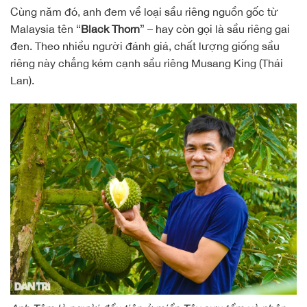
Cùng năm đó, anh đem về loại sầu riêng nguồn gốc từ
Malaysia tên “
Black Thorn
” – hay còn gọi là sầu riêng gai
đen. Theo nhiều người đánh giá, chất lượng giống sầu
riêng này chẳng kém cạnh sầu riêng Musang King (Thái
Lan).