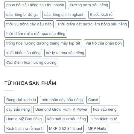
phục hồi sầu riêng sau thu hoạch
Sượng cơm sầu riêng
sầu riêng bị đỏ gai
sầu riêng chính nghạch
thuốc kích rễ
thời vụ trồng cây đậu bắp
Thời điểm cắt nước làm bông sầu riêng
thời điểm rước mắt cua sầu riêng
trồng hoa hướng dương tháng mấy kịp tết
vai trò của phân bón
xuất khẩu sầu riêng
xử lý ra hoa sầu riêng
đặc điểm hoa hướng dương
TỪ KHÓA SẢN PHẨM
Bung đọt xanh lá
bón phân cây sầu riêng
Canxi
cây sầu riêng
Diamond Grow Humi K Power
hoa sầu riêng
Humic Mỹ Bao 25kg
kéo mắt cua sầu riêng
kích thích ra rễ
Kích thích ra rễ mạnh
MKP 0 52 34 Israel
MKP Haifa