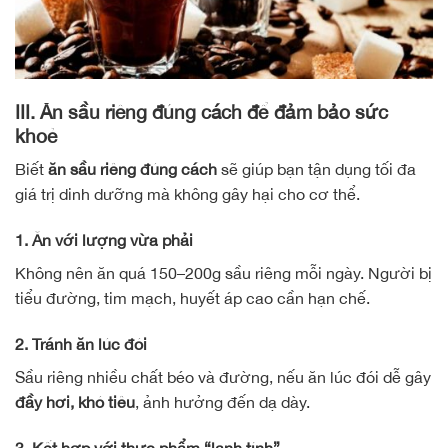
III. Ăn sầu riêng đúng cách để đảm bảo sức
khoẻ
Biết
ăn sầu riêng đúng cách
sẽ giúp bạn tận dụng tối đa
giá trị dinh dưỡng mà không gây hại cho cơ thể.
1. Ăn với lượng vừa phải
Không nên ăn quá 150–200g sầu riêng mỗi ngày. Người bị
tiểu đường, tim mạch, huyết áp cao cần hạn chế.
2. Tránh ăn lúc đói
Sầu riêng nhiều chất béo và đường, nếu ăn lúc đói dễ gây
đầy hơi, khó tiêu
, ảnh hưởng đến dạ dày.
3. Kết hợp với thực phẩm “lạnh tính”