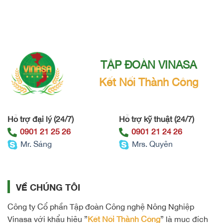
TẬP ĐOÀN VINASA
Kết Nối Thành Công
Hỗ trợ đại lý (24/7)
Hỗ trợ kỹ thuật (24/7)
0901 21 25 26
0901 21 24 26
Mr. Sáng
Mrs. Quyên
VỀ CHÚNG TÔI
Công ty Cổ phần Tập đoàn Công nghệ Nông Nghiệp
Vinasa với khẩu hiệu ”
Kết Nối Thành Công
” là mục đích