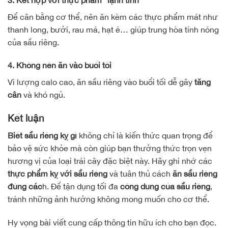
Để cân bằng cơ thể, nên ăn kèm các thực phẩm mát như
thanh long, bưởi, rau má, hạt é… giúp trung hòa tính nóng
của sầu riêng.
4. Không nên ăn vào buổi tối
Vì lượng calo cao, ăn sầu riêng vào buổi tối dễ gây
tăng
cân
và khó ngủ.
Kết luận
Biết sầu riêng kỵ gì
không chỉ là kiến thức quan trọng để
bảo vệ sức khỏe mà còn giúp bạn thưởng thức trọn vẹn
hương vị của loại trái cây đặc biệt này. Hãy ghi nhớ các
thực phẩm kỵ với sầu riêng
và tuân thủ cách
ăn sầu riêng
đúng các
h. Để tận dụng tối đa
công dụng của sầu riêng
,
tránh những ảnh hưởng không mong muốn cho cơ thể.
Hy vọng bài viết cung cấp thông tin hữu ích cho bạn đọc.