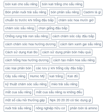
bón kali cho sầu riêng
bón kali trắng cho sầu riêng
Bón phân nuôi trái sầu riêng
bón phân sầu riêng
Cadimi là gì
chuẩn bị trước khi trồng đậu bắp
chăm sóc hoa mười giờ
chăm sóc sầu riêng
chọn giống đậu bắp
Chống rụng trái non sầu riêng
cách chăm sóc cây đậu bắp
cách chăm sóc hoa hướng dương
cách làm xanh gai sầu riêng
Cách sử dụng Kali Bo
cách sử dụng phân bón hiệu quả
cách trồng hoa hướng dương
cách tạo mầm hoa sầu riêng
các loại phân bón
các lưu ý khi trồng cây đậu bắp
Cây sầu riêng
Humic Mỹ
kali trắng
Kali đỏ
kỹ thuật chăm sóc sầu riêng
méo trái sầu riêng
mắt cua sầu riêng
mắt cua sầu riêng ra không đều
một số câu hỏi thưởng gặp
Npk 20 20 20 có tác dụng gì
nuôi trái sầu riêng
nông nghiệp hữu cơ
phân bón lá amino