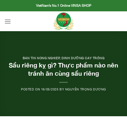
Skip
VietNam’s No.1 Online VINSA SHOP
to
content
BẢN TIN NÔNG NGHIỆP
,
DINH DƯỠNG CÂY TRỒNG
Sầu riêng kỵ gì? Thực phẩm nào nên
tránh ăn cùng sầu riêng
POSTED ON
16/05/2025
BY
NGUYỄN TRỌNG DƯƠNG