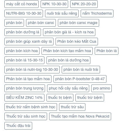
máy cắt cỏ honda
NPK 10-30-30
NPK 20-20-20
NUTRI-BIG 10-30-30
nuôi trái sầu riêng
nấm Trichoderma
phân bón
phân bón canxi
phân bón canxi magie
phân bón dưỡng lá
phân bón già lá - kích ra hoa
phân bón giúp xanh dày lá
Phân bón kéo Mắt Cua
phân bón kích hoa
Phân bón kích tạo mầm hoa
Phân bón lá
phân bón lá 15-30-15
phân bón lá dưỡng hoa
phân bón lá nutri-big 10-30-30
phân bón lá nuôi trái
Phân bón lá tạo mầm hoa
phân bón P-bootster 0-48-47
phân bón trung lượng
phục hồi cây sầu riêng
pro amino
SIÊU KẼM ZINC 14%
thuốc trị bệnh
thuốc trừ bệnh
thuốc trừ nấm bệnh sinh học
thuốc trừ sâu
Thuốc trừ sâu sinh học
Thuốc tạo mầm hoa Nova Pekacid
Thuốc đậu trái