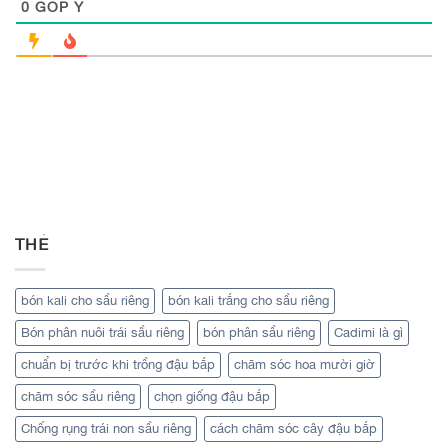
0
GÓP Ý
THẺ
bón kali cho sầu riêng
bón kali trắng cho sầu riêng
Bón phân nuôi trái sầu riêng
bón phân sầu riêng
Cadimi là gì
chuẩn bị trước khi trồng đậu bắp
chăm sóc hoa mười giờ
chăm sóc sầu riêng
chọn giống đậu bắp
Chống rụng trái non sầu riêng
cách chăm sóc cây đậu bắp