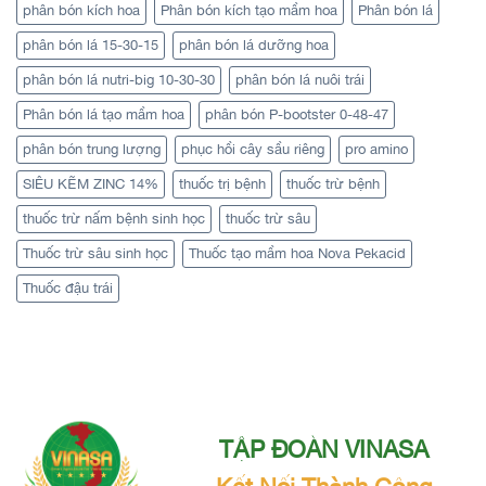
phân bón kích hoa
Phân bón kích tạo mầm hoa
Phân bón lá
phân bón lá 15-30-15
phân bón lá dưỡng hoa
phân bón lá nutri-big 10-30-30
phân bón lá nuôi trái
Phân bón lá tạo mầm hoa
phân bón P-bootster 0-48-47
phân bón trung lượng
phục hồi cây sầu riêng
pro amino
SIÊU KẼM ZINC 14%
thuốc trị bệnh
thuốc trừ bệnh
thuốc trừ nấm bệnh sinh học
thuốc trừ sâu
Thuốc trừ sâu sinh học
Thuốc tạo mầm hoa Nova Pekacid
Thuốc đậu trái
TẬP ĐOÀN VINASA