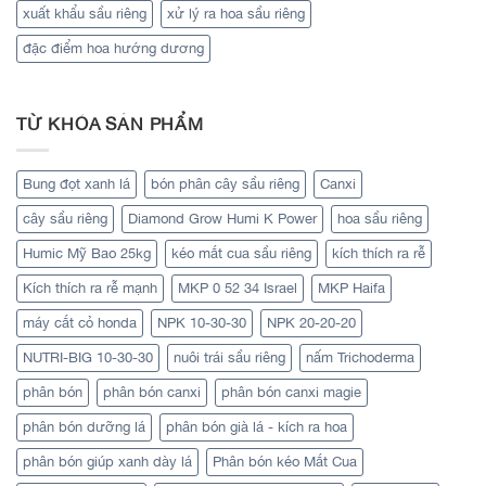
xuất khẩu sầu riêng
xử lý ra hoa sầu riêng
đặc điểm hoa hướng dương
TỪ KHÓA SẢN PHẨM
Bung đọt xanh lá
bón phân cây sầu riêng
Canxi
cây sầu riêng
Diamond Grow Humi K Power
hoa sầu riêng
Humic Mỹ Bao 25kg
kéo mắt cua sầu riêng
kích thích ra rễ
Kích thích ra rễ mạnh
MKP 0 52 34 Israel
MKP Haifa
máy cắt cỏ honda
NPK 10-30-30
NPK 20-20-20
NUTRI-BIG 10-30-30
nuôi trái sầu riêng
nấm Trichoderma
phân bón
phân bón canxi
phân bón canxi magie
phân bón dưỡng lá
phân bón già lá - kích ra hoa
phân bón giúp xanh dày lá
Phân bón kéo Mắt Cua