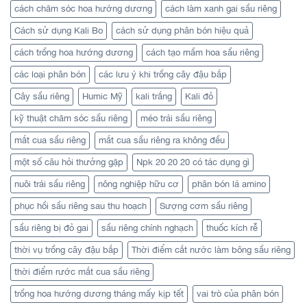
cách chăm sóc hoa hướng dương
cách làm xanh gai sầu riêng
Cách sử dụng Kali Bo
cách sử dụng phân bón hiệu quả
cách trồng hoa hướng dương
cách tạo mầm hoa sầu riêng
các loại phân bón
các lưu ý khi trồng cây đậu bắp
Cây sầu riêng
Humic Mỹ
kali trắng
Kali đỏ
kỹ thuật chăm sóc sầu riêng
méo trái sầu riêng
mắt cua sầu riêng
mắt cua sầu riêng ra không đều
một số câu hỏi thưởng gặp
Npk 20 20 20 có tác dụng gì
nuôi trái sầu riêng
nông nghiệp hữu cơ
phân bón lá amino
phục hồi sầu riêng sau thu hoạch
Sượng cơm sầu riêng
sầu riêng bị đỏ gai
sầu riêng chính nghạch
thuốc kích rễ
thời vụ trồng cây đậu bắp
Thời điểm cắt nước làm bông sầu riêng
thời điểm rước mắt cua sầu riêng
trồng hoa hướng dương tháng mấy kịp tết
vai trò của phân bón