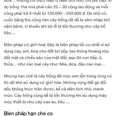
bừa… nhưng chỉ thực hiện ở diện tích nhỏ, chi phí cao. Ví
dụ trồng 1ha mía phải cần 25 – 30 công lao động và mỗi
công phải trả ít nhất từ 150.000 – 250.000 đ. Do nhổ cỏ,
cuốc bằng thủ công nên cây trồng rất dễ bị xâm nhập bởi
nấm bệnh, vi khuẩn khi bộ rễ bị tổn thương như cây hồ
tiêu…
Biện pháp cơ giới hoá: Đây là biện pháp tối ưu nhất vì sử
dụng cày, xới, bừa cho đất tơi xốp, tạo thông thoáng lớp
đất mặt và chiều sâu của mặt đất, sau đó vun liếp, ô,
thửa… như các loại cây như: Mía, dứa, đậu các loại…
Nhưng hạn chế là cây trồng đã mọc xen lẫn trong rừng cỏ
thì rất khó sử dụng cơ giới hóa. Những vùng đất gò đồi
dốc không thực hiện được, kể cả diện tích nhỏ, manh
mún. Cây trồng cũng dễ bị tổn thương khi sử dụng máy
móc thiết bị như cây cao su, tiêu …
Biện pháp hạn chế cỏ