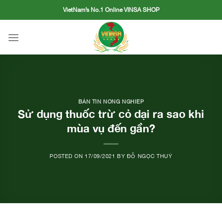
Skip
VietNam’s No.1 Online VINSA SHOP
to
content
BẢN TIN NÔNG NGHIỆP
Sử dụng thuốc trừ cỏ dại ra sao khi
mùa vụ đến gần?
POSTED ON
17/09/2021
BY
ĐỖ NGỌC THUÝ