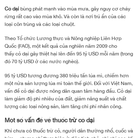
Cỏ dại
bùng phát mạnh vào mùa mưa, gây nguy cơ cháy
rừng rất cao vào mùa khô. Và còn là nơi trú ẩn của các
loại côn trùng và các loại chuột.
Theo Tổ chức Lương thực và Nông nghiệp Liên Hợp
Quốc (FAO), một kết quả của nghiên năm 2009 cho
thấy cỏ dại gây thiệt hại lên đến 95 tỷ USD mỗi năm (trong
đó 70 tỷ USD ở các nước nghèo).
95 tỷ USD tương đương 380 triệu tấn lúa mì, chiếm hơn
một nửa sản lượng lúa mì toàn thế giới. Đối với Việt Nam,
vấn đề cỏ dại được nông dân quan tâm hàng đầu. Cỏ dại
làm giảm độ phì nhiêu của đất, giảm năng suất và chất
lượng các loại nông sản, làm tăng chi phí nhân công.
Một số vấn đề về thuốc trừ cỏ
dại
Khi chưa có thuốc trừ cỏ, người dân thường nhổ, cuốc và