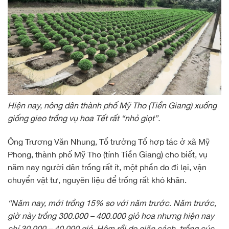
Hiện nay, nông dân thành phố Mỹ Tho (Tiền Giang) xuống
giống gieo trồng vụ hoa Tết rất “nhỏ giọt”.
Ông Trương Văn Nhung, Tổ trưởng Tổ hợp tác ở xã Mỹ
Phong, thành phố Mỹ Tho (tỉnh Tiền Giang) cho biết, vụ
năm nay người dân trồng rất ít, một phần do đi lại, vận
chuyển vật tư, nguyên liệu để trồng rất khó khăn.
“Năm nay, mới trồng 15% so với năm trước. Năm trước,
giờ này trồng 300.000 – 400.000 giỏ hoa nhưng hiện nay
chỉ 30.000 – 40.000 giỏ. Hôm rồi do giãn cách, trồng cúc