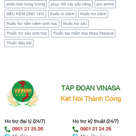
phân bón trung lượng
phục hồi cây sầu riêng
pro amino
SIÊU KẼM ZINC 14%
thuốc trị bệnh
thuốc trừ bệnh
thuốc trừ nấm bệnh sinh học
thuốc trừ sâu
Thuốc trừ sâu sinh học
Thuốc tạo mầm hoa Nova Pekacid
Thuốc đậu trái
TẬP ĐOÀN VINASA
Kết Nối Thành Công
Hỗ trợ đại lý (24/7)
Hỗ trợ kỹ thuật (24/7)
0901 21 25 26
0901 21 24 26