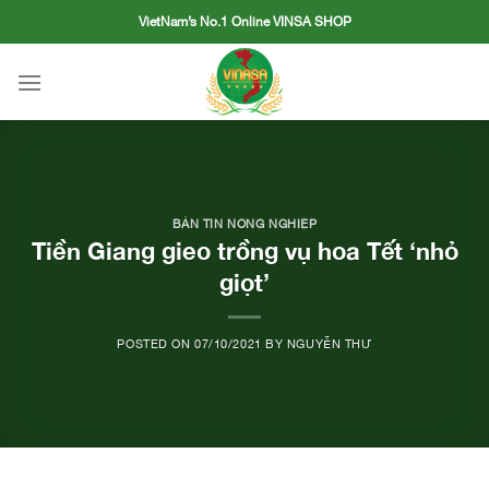
Skip
VietNam’s No.1 Online VINSA SHOP
to
content
BẢN TIN NÔNG NGHIỆP
Tiền Giang gieo trồng vụ hoa Tết ‘nhỏ
giọt’
POSTED ON
07/10/2021
BY
NGUYỄN THƯ