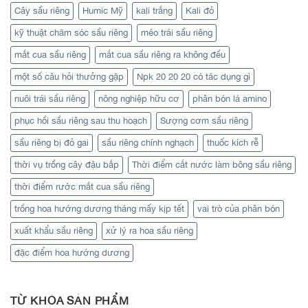
Cây sầu riêng
Humic Mỹ
kali trắng
Kali đỏ
kỹ thuật chăm sóc sầu riêng
méo trái sầu riêng
mắt cua sầu riêng
mắt cua sầu riêng ra không đều
một số câu hỏi thưởng gặp
Npk 20 20 20 có tác dụng gì
nuôi trái sầu riêng
nông nghiệp hữu cơ
phân bón lá amino
phục hồi sầu riêng sau thu hoạch
Sượng cơm sầu riêng
sầu riêng bị đỏ gai
sầu riêng chính nghạch
thuốc kích rễ
thời vụ trồng cây đậu bắp
Thời điểm cắt nước làm bông sầu riêng
thời điểm rước mắt cua sầu riêng
trồng hoa hướng dương tháng mấy kịp tết
vai trò của phân bón
xuất khẩu sầu riêng
xử lý ra hoa sầu riêng
đặc điểm hoa hướng dương
TỪ KHÓA SẢN PHẨM