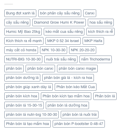
Bung đọt xanh lá
bón phân cây sầu riêng
Canxi
cây sầu riêng
Diamond Grow Humi K Power
hoa sầu riêng
Humic Mỹ Bao 25kg
kéo mắt cua sầu riêng
kích thích ra rễ
Kích thích ra rễ mạnh
MKP 0 52 34 Israel
MKP Haifa
máy cắt cỏ honda
NPK 10-30-30
NPK 20-20-20
NUTRI-BIG 10-30-30
nuôi trái sầu riêng
nấm Trichoderma
phân bón
phân bón canxi
phân bón canxi magie
phân bón dưỡng lá
phân bón già lá - kích ra hoa
phân bón giúp xanh dày lá
Phân bón kéo Mắt Cua
phân bón kích hoa
Phân bón kích tạo mầm hoa
Phân bón lá
phân bón lá 15-30-15
phân bón lá dưỡng hoa
phân bón lá nutri-big 10-30-30
phân bón lá nuôi trái
Phân bón lá tạo mầm hoa
phân bón P-bootster 0-48-47