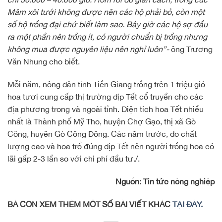
Mâm xôi tưới không được nên các hộ phải bỏ, còn một
số hộ trồng đại chứ biết làm sao. Bây giờ các hộ sợ đầu
ra một phần nên trồng ít, có người chuẩn bị trồng nhưng
không mua được nguyên liệu nên nghỉ luôn”-
ông Trương
Văn Nhung cho biết.
Mỗi năm, nông dân tỉnh Tiền Giang trồng trên 1 triệu giỏ
hoa tươi cung cấp thị trường dịp Tết cổ truyền cho các
địa phương trong và ngoài tỉnh. Diện tích hoa Tết nhiều
nhất là Thành phố Mỹ Tho, huyện Chợ Gạo, thị xã Gò
Công, huyện Gò Công Đông. Các năm trước, do chất
lượng cao và hoa trổ đúng dịp Tết nên người trồng hoa có
lãi gấp 2-3 lần so với chi phí đầu tư./.
Nguồn: Tin tức nông nghiệp
BÀ CON XEM THÊM MỘT SỐ BÀI VIẾT KHÁC
TẠI ĐÂY.