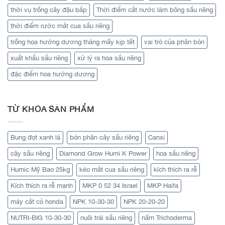
thời vụ trồng cây đậu bắp
Thời điểm cắt nước làm bông sầu riêng
thời điểm rước mắt cua sầu riêng
trồng hoa hướng dương tháng mấy kịp tết
vai trò của phân bón
xuất khẩu sầu riêng
xử lý ra hoa sầu riêng
đặc điểm hoa hướng dương
TỪ KHÓA SẢN PHẨM
Bung đọt xanh lá
bón phân cây sầu riêng
Canxi
cây sầu riêng
Diamond Grow Humi K Power
hoa sầu riêng
Humic Mỹ Bao 25kg
kéo mắt cua sầu riêng
kích thích ra rễ
Kích thích ra rễ mạnh
MKP 0 52 34 Israel
MKP Haifa
máy cắt cỏ honda
NPK 10-30-30
NPK 20-20-20
NUTRI-BIG 10-30-30
nuôi trái sầu riêng
nấm Trichoderma