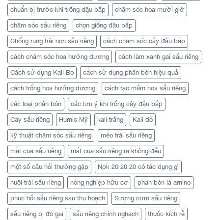
chuẩn bị trước khi trồng đậu bắp
chăm sóc hoa mười giờ
chăm sóc sầu riêng
chọn giống đậu bắp
Chống rụng trái non sầu riêng
cách chăm sóc cây đậu bắp
cách chăm sóc hoa hướng dương
cách làm xanh gai sầu riêng
Cách sử dụng Kali Bo
cách sử dụng phân bón hiệu quả
cách trồng hoa hướng dương
cách tạo mầm hoa sầu riêng
các loại phân bón
các lưu ý khi trồng cây đậu bắp
Cây sầu riêng
Humic Mỹ
kali trắng
Kali đỏ
kỹ thuật chăm sóc sầu riêng
méo trái sầu riêng
mắt cua sầu riêng
mắt cua sầu riêng ra không đều
một số câu hỏi thưởng gặp
Npk 20 20 20 có tác dụng gì
nuôi trái sầu riêng
nông nghiệp hữu cơ
phân bón lá amino
phục hồi sầu riêng sau thu hoạch
Sượng cơm sầu riêng
sầu riêng bị đỏ gai
sầu riêng chính nghạch
thuốc kích rễ