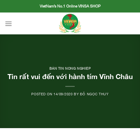
Skip
VietNam’s No.1 Online VINSA SHOP
to
content
BẢN TIN NÔNG NGHIỆP
Tin rất vui đến với hành tím Vĩnh Châu
POSTED ON
14/09/2020
BY
ĐỖ NGỌC THUÝ