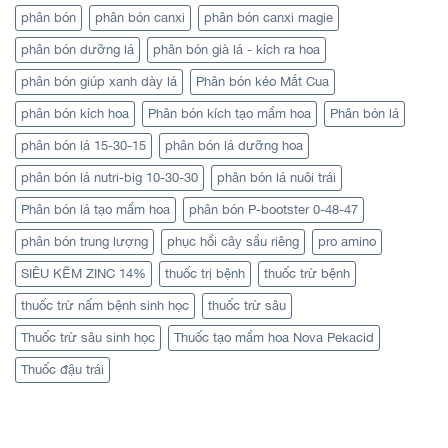
phân bón
phân bón canxi
phân bón canxi magie
phân bón dưỡng lá
phân bón già lá - kích ra hoa
phân bón giúp xanh dày lá
Phân bón kéo Mắt Cua
phân bón kích hoa
Phân bón kích tạo mầm hoa
Phân bón lá
phân bón lá 15-30-15
phân bón lá dưỡng hoa
phân bón lá nutri-big 10-30-30
phân bón lá nuôi trái
Phân bón lá tạo mầm hoa
phân bón P-bootster 0-48-47
phân bón trung lượng
phục hồi cây sầu riêng
pro amino
SIÊU KẼM ZINC 14%
thuốc trị bệnh
thuốc trừ bệnh
thuốc trừ nấm bệnh sinh học
thuốc trừ sâu
Thuốc trừ sâu sinh học
Thuốc tạo mầm hoa Nova Pekacid
Thuốc đậu trái