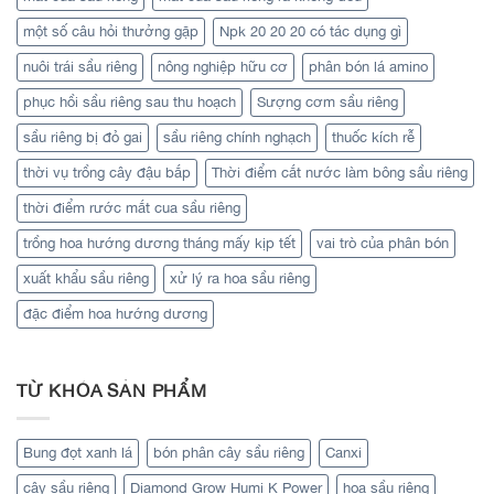
một số câu hỏi thưởng gặp
Npk 20 20 20 có tác dụng gì
nuôi trái sầu riêng
nông nghiệp hữu cơ
phân bón lá amino
phục hồi sầu riêng sau thu hoạch
Sượng cơm sầu riêng
sầu riêng bị đỏ gai
sầu riêng chính nghạch
thuốc kích rễ
thời vụ trồng cây đậu bắp
Thời điểm cắt nước làm bông sầu riêng
thời điểm rước mắt cua sầu riêng
trồng hoa hướng dương tháng mấy kịp tết
vai trò của phân bón
xuất khẩu sầu riêng
xử lý ra hoa sầu riêng
đặc điểm hoa hướng dương
TỪ KHÓA SẢN PHẨM
Bung đọt xanh lá
bón phân cây sầu riêng
Canxi
cây sầu riêng
Diamond Grow Humi K Power
hoa sầu riêng