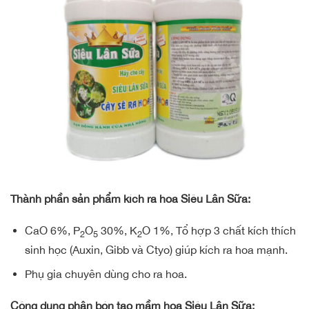
Thành phần sản phẩm kích ra hoa Siêu Lân Sữa:
CaO 6%, P
O
30%, K
O 1%, Tổ hợp 3 chất kích thích
2
5
2
sinh học (Auxin, Gibb và Ctyo) giúp kích ra hoa mạnh.
Phụ gia chuyên dùng cho ra hoa.
Công dụng phân bón tạo mầm hoa Siêu Lân Sữa: