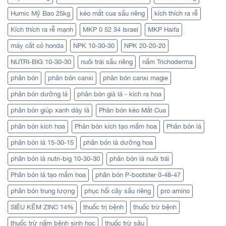
Humic Mỹ Bao 25kg
kéo mắt cua sầu riêng
kích thích ra rễ
Kích thích ra rễ mạnh
MKP 0 52 34 Israel
MKP Haifa
máy cắt cỏ honda
NPK 10-30-30
NPK 20-20-20
NUTRI-BIG 10-30-30
nuôi trái sầu riêng
nấm Trichoderma
phân bón
phân bón canxi
phân bón canxi magie
phân bón dưỡng lá
phân bón già lá - kích ra hoa
phân bón giúp xanh dày lá
Phân bón kéo Mắt Cua
phân bón kích hoa
Phân bón kích tạo mầm hoa
Phân bón lá
phân bón lá 15-30-15
phân bón lá dưỡng hoa
phân bón lá nutri-big 10-30-30
phân bón lá nuôi trái
Phân bón lá tạo mầm hoa
phân bón P-bootster 0-48-47
phân bón trung lượng
phục hồi cây sầu riêng
pro amino
SIÊU KẼM ZINC 14%
thuốc trị bệnh
thuốc trừ bệnh
thuốc trừ nấm bệnh sinh học
thuốc trừ sâu