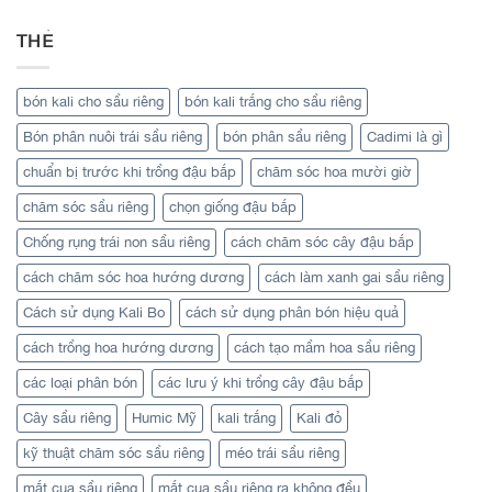
THẺ
bón kali cho sầu riêng
bón kali trắng cho sầu riêng
Bón phân nuôi trái sầu riêng
bón phân sầu riêng
Cadimi là gì
chuẩn bị trước khi trồng đậu bắp
chăm sóc hoa mười giờ
chăm sóc sầu riêng
chọn giống đậu bắp
Chống rụng trái non sầu riêng
cách chăm sóc cây đậu bắp
cách chăm sóc hoa hướng dương
cách làm xanh gai sầu riêng
Cách sử dụng Kali Bo
cách sử dụng phân bón hiệu quả
cách trồng hoa hướng dương
cách tạo mầm hoa sầu riêng
các loại phân bón
các lưu ý khi trồng cây đậu bắp
Cây sầu riêng
Humic Mỹ
kali trắng
Kali đỏ
kỹ thuật chăm sóc sầu riêng
méo trái sầu riêng
mắt cua sầu riêng
mắt cua sầu riêng ra không đều