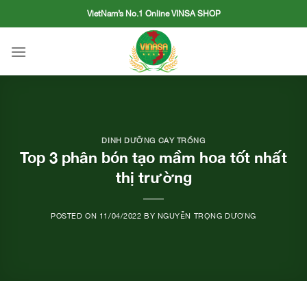
Skip
VietNam’s No.1 Online VINSA SHOP
to
content
DINH DƯỠNG CÂY TRỒNG
Top 3 phân bón tạo mầm hoa tốt nhất
thị trường
POSTED ON
11/04/2022
BY
NGUYỄN TRỌNG DƯƠNG