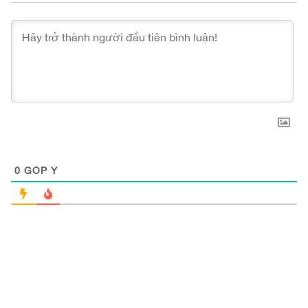
0
GÓP Ý