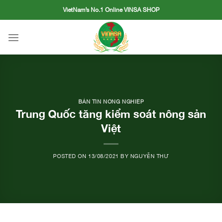
Skip
VietNam’s No.1 Online VINSA SHOP
to
content
BẢN TIN NÔNG NGHIỆP
Trung Quốc tăng kiểm soát nông sản
Việt
POSTED ON
13/08/2021
BY
NGUYỄN THƯ