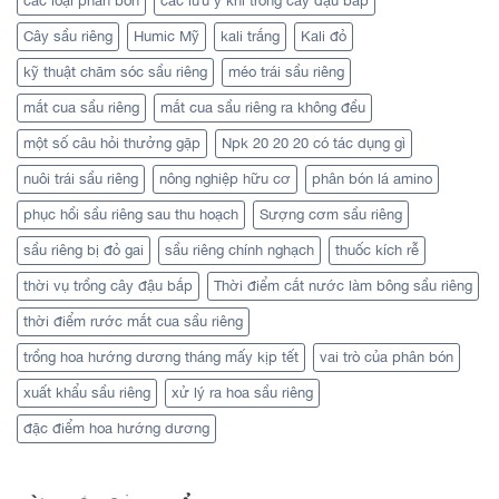
các loại phân bón
các lưu ý khi trồng cây đậu bắp
Cây sầu riêng
Humic Mỹ
kali trắng
Kali đỏ
kỹ thuật chăm sóc sầu riêng
méo trái sầu riêng
mắt cua sầu riêng
mắt cua sầu riêng ra không đều
một số câu hỏi thưởng gặp
Npk 20 20 20 có tác dụng gì
nuôi trái sầu riêng
nông nghiệp hữu cơ
phân bón lá amino
phục hồi sầu riêng sau thu hoạch
Sượng cơm sầu riêng
sầu riêng bị đỏ gai
sầu riêng chính nghạch
thuốc kích rễ
thời vụ trồng cây đậu bắp
Thời điểm cắt nước làm bông sầu riêng
thời điểm rước mắt cua sầu riêng
trồng hoa hướng dương tháng mấy kịp tết
vai trò của phân bón
xuất khẩu sầu riêng
xử lý ra hoa sầu riêng
đặc điểm hoa hướng dương