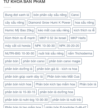
TỪ KHÓA SẢN PHẨM
Bung đọt xanh lá
bón phân cây sầu riêng
Canxi
cây sầu riêng
Diamond Grow Humi K Power
hoa sầu riêng
Humic Mỹ Bao 25kg
kéo mắt cua sầu riêng
kích thích ra rễ
Kích thích ra rễ mạnh
MKP 0 52 34 Israel
MKP Haifa
máy cắt cỏ honda
NPK 10-30-30
NPK 20-20-20
NUTRI-BIG 10-30-30
nuôi trái sầu riêng
nấm Trichoderma
phân bón
phân bón canxi
phân bón canxi magie
phân bón dưỡng lá
phân bón già lá - kích ra hoa
phân bón giúp xanh dày lá
Phân bón kéo Mắt Cua
phân bón kích hoa
Phân bón kích tạo mầm hoa
Phân bón lá
phân bón lá 15-30-15
phân bón lá dưỡng hoa
phân bón lá nutri-big 10-30-30
phân bón lá nuôi trái
Phân bón lá tạo mầm hoa
phân bón P-bootster 0-48-47