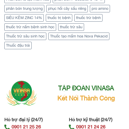
phân bón trung lượng
phục hồi cây sầu riêng
pro amino
SIÊU KẼM ZINC 14%
thuốc trị bệnh
thuốc trừ bệnh
thuốc trừ nấm bệnh sinh học
thuốc trừ sâu
Thuốc trừ sâu sinh học
Thuốc tạo mầm hoa Nova Pekacid
Thuốc đậu trái
TẬP ĐOÀN VINASA
Kết Nối Thành Công
Hỗ trợ đại lý (24/7)
Hỗ trợ kỹ thuật (24/7)
0901 21 25 26
0901 21 24 26