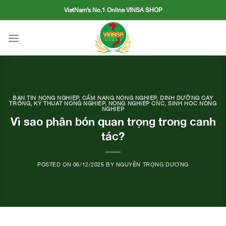
Skip
VietNam’s No.1 Online VINSA SHOP
to
content
BẢN TIN NÔNG NGHIỆP
,
CẨM NANG NÔNG NGHIỆP
,
DINH DƯỠNG CÂY
TRỒNG
,
KỸ THUẬT NÔNG NGHIỆP
,
NÔNG NGHIỆP CNC
,
SINH HỌC NÔNG
NGHIỆP
Vì sao phân bón quan trọng trong canh
tác?
POSTED ON
06/12/2025
BY
NGUYỄN TRỌNG DƯƠNG