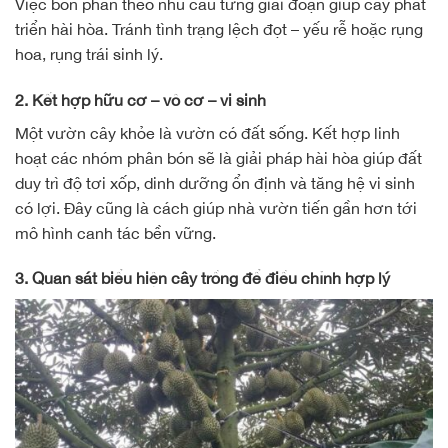
Việc bón phân theo nhu cầu từng giai đoạn giúp cây phát
triển hài hòa. Tránh tình trạng lệch đọt – yếu rễ hoặc rụng
hoa, rụng trái sinh lý.
2. Kết hợp hữu cơ – vô cơ – vi sinh
Một vườn cây khỏe là vườn có đất sống. Kết hợp linh
hoạt các nhóm phân bón sẽ là giải pháp hài hòa giúp đất
duy trì độ tơi xốp, dinh dưỡng ổn định và tăng hệ vi sinh
có lợi. Đây cũng là cách giúp nhà vườn tiến gần hơn tới
mô hình canh tác bền vững.
3. Quan sát biểu hiện cây trồng để điều chỉnh hợp lý