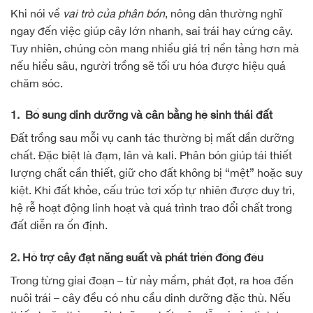
Khi nói về
vai trò của phân bón
, nông dân thường nghĩ
ngay đến việc giúp cây lớn nhanh, sai trái hay cứng cây.
Tuy nhiên, chúng còn mang nhiều giá trị nền tảng hơn mà
nếu hiểu sâu, người trồng sẽ tối ưu hóa được hiệu quả
chăm sóc.
1. Bổ sung dinh dưỡng và cân bằng hệ sinh thái đất
Đất trồng sau mỗi vụ canh tác thường bị mất dần dưỡng
chất. Đặc biệt là đạm, lân và kali. Phân bón giúp tái thiết
lượng chất cần thiết, giữ cho đất không bị “mệt” hoặc suy
kiệt. Khi đất khỏe, cấu trúc tơi xốp tự nhiên được duy trì,
hệ rễ hoạt động linh hoạt và quá trình trao đổi chất trong
đất diễn ra ổn định.
2. Hỗ trợ cây đạt năng suất và phát triển đồng đều
Trong từng giai đoạn – từ nảy mầm, phát đọt, ra hoa đến
nuôi trái – cây đều có nhu cầu dinh dưỡng đặc thù. Nếu