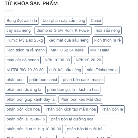
TỪ KHÓA SẢN PHẨM
Bung đọt xanh lá
bón phân cây sầu riêng
Canxi
cây sầu riêng
Diamond Grow Humi K Power
hoa sầu riêng
Humic Mỹ Bao 25kg
kéo mắt cua sầu riêng
kích thích ra rễ
Kích thích ra rễ mạnh
MKP 0 52 34 Israel
MKP Haifa
máy cắt cỏ honda
NPK 10-30-30
NPK 20-20-20
NUTRI-BIG 10-30-30
nuôi trái sầu riêng
nấm Trichoderma
phân bón
phân bón canxi
phân bón canxi magie
phân bón dưỡng lá
phân bón già lá - kích ra hoa
phân bón giúp xanh dày lá
Phân bón kéo Mắt Cua
phân bón kích hoa
Phân bón kích tạo mầm hoa
Phân bón lá
phân bón lá 15-30-15
phân bón lá dưỡng hoa
phân bón lá nutri-big 10-30-30
phân bón lá nuôi trái