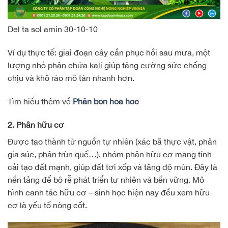
Del ta sol amin 30-10-10
Ví dụ thực tế: giai đoạn cây cần phục hồi sau mưa, một
lượng nhỏ phân chứa kali giúp tăng cường sức chống
chịu và khô ráo mô tán nhanh hơn.
Tìm hiểu thêm về
Phân bón hóa học
2. Phân hữu cơ
Được tạo thành từ nguồn tự nhiên (xác bã thực vật, phân
gia súc, phân trùn quế…), nhóm phân hữu cơ mang tính
cải tạo đất mạnh, giúp đất tơi xốp và tăng độ mùn. Đây là
nền tảng để bộ rễ phát triển tự nhiên và bền vững. Mô
hình canh tác hữu cơ – sinh học hiện nay đều xem hữu
cơ là yếu tố nòng cốt.