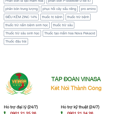
Phân bón lá tạo mầm hoa
phân bón P-bootster 0-48-47
phân bón trung lượng
phục hồi cây sầu riêng
pro amino
SIÊU KẼM ZINC 14%
thuốc trị bệnh
thuốc trừ bệnh
thuốc trừ nấm bệnh sinh học
thuốc trừ sâu
Thuốc trừ sâu sinh học
Thuốc tạo mầm hoa Nova Pekacid
Thuốc đậu trái
TẬP ĐOÀN VINASA
Kết Nối Thành Công
Hỗ trợ đại lý (24/7)
Hỗ trợ kỹ thuật (24/7)
0901 21 25 26
0901 21 24 26