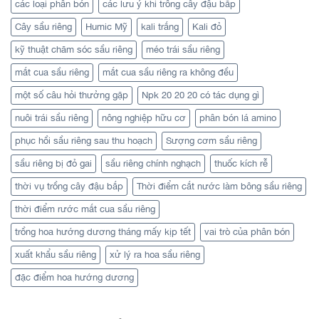
các loại phân bón
các lưu ý khi trồng cây đậu bắp
Cây sầu riêng
Humic Mỹ
kali trắng
Kali đỏ
kỹ thuật chăm sóc sầu riêng
méo trái sầu riêng
mắt cua sầu riêng
mắt cua sầu riêng ra không đều
một số câu hỏi thưởng gặp
Npk 20 20 20 có tác dụng gì
nuôi trái sầu riêng
nông nghiệp hữu cơ
phân bón lá amino
phục hồi sầu riêng sau thu hoạch
Sượng cơm sầu riêng
sầu riêng bị đỏ gai
sầu riêng chính nghạch
thuốc kích rễ
thời vụ trồng cây đậu bắp
Thời điểm cắt nước làm bông sầu riêng
thời điểm rước mắt cua sầu riêng
trồng hoa hướng dương tháng mấy kịp tết
vai trò của phân bón
xuất khẩu sầu riêng
xử lý ra hoa sầu riêng
đặc điểm hoa hướng dương