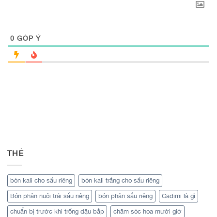
0
GÓP Ý
THẺ
bón kali cho sầu riêng
bón kali trắng cho sầu riêng
Bón phân nuôi trái sầu riêng
bón phân sầu riêng
Cadimi là gì
chuẩn bị trước khi trồng đậu bắp
chăm sóc hoa mười giờ