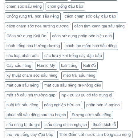
chăm sóc sầu riêng
chọn giống đậu bắp
Chống rụng trái non sầu riêng
cách chăm sóc cây đậu bắp
cách chăm sóc hoa hướng dương
cách làm xanh gai sầu riêng
Cách sử dụng Kali Bo
cách sử dụng phân bón hiệu quả
cách trồng hoa hướng dương
cách tạo mầm hoa sầu riêng
các loại phân bón
các lưu ý khi trồng cây đậu bắp
Cây sầu riêng
Humic Mỹ
kali trắng
Kali đỏ
kỹ thuật chăm sóc sầu riêng
méo trái sầu riêng
mắt cua sầu riêng
mắt cua sầu riêng ra không đều
một số câu hỏi thưởng gặp
Npk 20 20 20 có tác dụng gì
nuôi trái sầu riêng
nông nghiệp hữu cơ
phân bón lá amino
phục hồi sầu riêng sau thu hoạch
Sượng cơm sầu riêng
sầu riêng bị đỏ gai
sầu riêng chính nghạch
thuốc kích rễ
thời vụ trồng cây đậu bắp
Thời điểm cắt nước làm bông sầu riêng