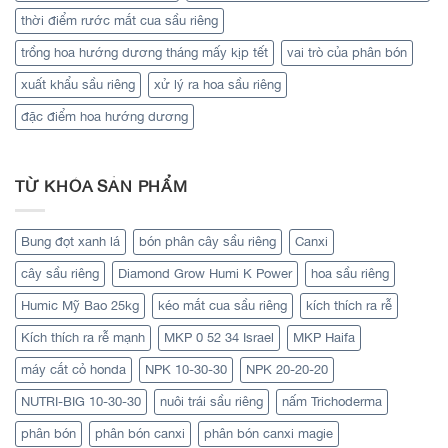
thời điểm rước mắt cua sầu riêng
trồng hoa hướng dương tháng mấy kịp tết
vai trò của phân bón
xuất khẩu sầu riêng
xử lý ra hoa sầu riêng
đặc điểm hoa hướng dương
TỪ KHÓA SẢN PHẨM
Bung đọt xanh lá
bón phân cây sầu riêng
Canxi
cây sầu riêng
Diamond Grow Humi K Power
hoa sầu riêng
Humic Mỹ Bao 25kg
kéo mắt cua sầu riêng
kích thích ra rễ
Kích thích ra rễ mạnh
MKP 0 52 34 Israel
MKP Haifa
máy cắt cỏ honda
NPK 10-30-30
NPK 20-20-20
NUTRI-BIG 10-30-30
nuôi trái sầu riêng
nấm Trichoderma
phân bón
phân bón canxi
phân bón canxi magie