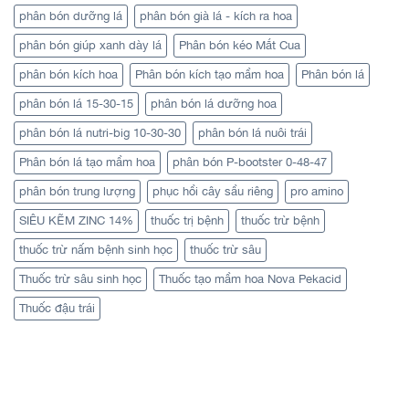
phân bón dưỡng lá
phân bón già lá - kích ra hoa
phân bón giúp xanh dày lá
Phân bón kéo Mắt Cua
phân bón kích hoa
Phân bón kích tạo mầm hoa
Phân bón lá
phân bón lá 15-30-15
phân bón lá dưỡng hoa
phân bón lá nutri-big 10-30-30
phân bón lá nuôi trái
Phân bón lá tạo mầm hoa
phân bón P-bootster 0-48-47
phân bón trung lượng
phục hồi cây sầu riêng
pro amino
SIÊU KẼM ZINC 14%
thuốc trị bệnh
thuốc trừ bệnh
thuốc trừ nấm bệnh sinh học
thuốc trừ sâu
Thuốc trừ sâu sinh học
Thuốc tạo mầm hoa Nova Pekacid
Thuốc đậu trái