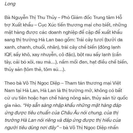
Long
Bà Nguyễn Thị Thu Thủy – Phó Giám đốc Trung tâm Hỗ
trợ Xuất khẩu – Cục Xúc tiến thương mại cho biết, những
mặt hàng được các doanh nghiệp đề cập để xuất khẩu
sang thị trường Hà Lan bao gồm: Trái cây tươi (bưởi da
xanh, chanh, chuối, nhãn), trái cây chế biến (đông lạnh
IQF, sấy khô, xay nhuyễn, cô đặc), bột rau sấy lạnh (cần
tây, cải bó xôi, rau má…), nấm mối đen, hạt điều chế biến,
thủy sản (tôm thẻ, tôm sú…).
Theo bà Võ Thị Ngọc Diệp – Tham tán thương mại Việt
Nam tại Hà Lan, Hà Lan là thị trường mở, không có bất
cứ ưu tiên hoặc hạn chế hàng nông sản, thủy sản từ quốc
gia nào.
“Họ sẵn sàng nhập khẩu những mặt hàng đáp
ứng được tiêu chuẩn của Châu Âu nói chung, của thị
trường Hà Lan nói riêng và đáp ứng được thị hiếu của
người tiêu dùng nơi đây”
– bà Võ Thị Ngọc Diệp nhấn