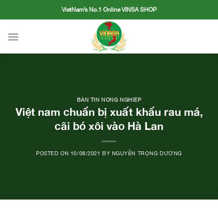
Skip
VietNam’s No.1 Online VINSA SHOP
to
content
BẢN TIN NÔNG NGHIỆP
Việt nam chuẩn bị xuất khẩu rau má,
cãi bó xôi vào Hà Lan
POSTED ON
10/08/2021
BY
NGUYỄN TRỌNG DƯƠNG