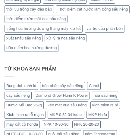
thời vụ trồng cây đậu bắp
Thời điểm cắt nước làm bông sầu riêng
thời điểm rước mắt cua sầu riêng
trồng hoa hướng dương tháng mấy kịp tết
vai trò của phân bón
xuất khẩu sầu riêng
xử lý ra hoa sầu riêng
đặc điểm hoa hướng dương
TỪ KHÓA SẢN PHẨM
Bung đọt xanh lá
bón phân cây sầu riêng
Canxi
cây sầu riêng
Diamond Grow Humi K Power
hoa sầu riêng
Humic Mỹ Bao 25kg
kéo mắt cua sầu riêng
kích thích ra rễ
Kích thích ra rễ mạnh
MKP 0 52 34 Israel
MKP Haifa
máy cắt cỏ honda
NPK 10-30-30
NPK 20-20-20
NUTRI-BIG 10-30-30
nuôi trái sầu riêng
nấm Trichoderma