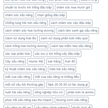
chuẩn bị trước khi trồng đậu bắp
chăm sóc hoa mười giờ
chăm sóc sầu riêng
chọn giống đậu bắp
Chống rụng trái non sầu riêng
cách chăm sóc cây đậu bắp
cách chăm sóc hoa hướng dương
cách làm xanh gai sầu riêng
Cách sử dụng Kali Bo
cách sử dụng phân bón hiệu quả
cách trồng hoa hướng dương
cách tạo mầm hoa sầu riêng
các loại phân bón
các lưu ý khi trồng cây đậu bắp
Cây sầu riêng
Humic Mỹ
kali trắng
Kali đỏ
kỹ thuật chăm sóc sầu riêng
méo trái sầu riêng
mắt cua sầu riêng
mắt cua sầu riêng ra không đều
một số câu hỏi thưởng gặp
Npk 20 20 20 có tác dụng gì
nuôi trái sầu riêng
nông nghiệp hữu cơ
phân bón lá amino
phục hồi sầu riêng sau thu hoạch
Sượng cơm sầu riêng
sầu riêng bị đỏ gai
sầu riêng chính nghạch
thuốc kích rễ