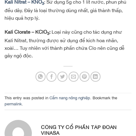
Kali Nitrat – KNO
: Sử dụng 5g cho 1 lít nước, phun phủ
3
đều dây. Đây là loại thường dùng nhất, giá thành thấp,
hiệu quả hợp lý.
Kali Clorate – KClO
:
Loại này cũng cho tác dụng như
3
Kali Nitrat, thường được sử dụng để kích hoa nhãn,
xoài… Tuy nhiên với thành phần chứa Clo nên cũng dễ
gây ngộ độc.
This entry was posted in
Cẩm nang nông nghiệp
. Bookmark the
permalink
.
CÔNG TY CỔ PHẦN TẬP ĐOÀN
VINASA