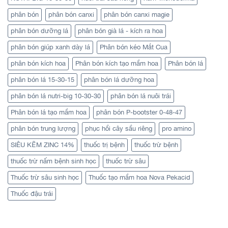
phân bón
phân bón canxi
phân bón canxi magie
phân bón dưỡng lá
phân bón già lá - kích ra hoa
phân bón giúp xanh dày lá
Phân bón kéo Mắt Cua
phân bón kích hoa
Phân bón kích tạo mầm hoa
Phân bón lá
phân bón lá 15-30-15
phân bón lá dưỡng hoa
phân bón lá nutri-big 10-30-30
phân bón lá nuôi trái
Phân bón lá tạo mầm hoa
phân bón P-bootster 0-48-47
phân bón trung lượng
phục hồi cây sầu riêng
pro amino
SIÊU KẼM ZINC 14%
thuốc trị bệnh
thuốc trừ bệnh
thuốc trừ nấm bệnh sinh học
thuốc trừ sâu
Thuốc trừ sâu sinh học
Thuốc tạo mầm hoa Nova Pekacid
Thuốc đậu trái