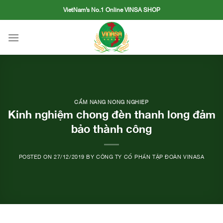
Skip
VietNam’s No.1 Online VINSA SHOP
to
content
CẨM NANG NÔNG NGHIỆP
Kinh nghiệm chong đèn thanh long đảm
bảo thành công
POSTED ON
27/12/2019
BY
CÔNG TY CỔ PHẦN TẬP ĐOÀN VINASA