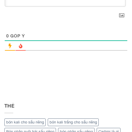
0
GÓP Ý
THẺ
bón kali cho sầu riêng
bón kali trắng cho sầu riêng
Bón phân nuôi trái sầu riêng
bón phân sầu riêng
Cadimi là gì