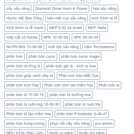
cây sầu riêng
Diamond Grow Humi K Power
hoa sầu riêng
Humic Mỹ Bao 25kg
kéo mắt cua sầu riêng
kích thích ra rễ
Kích thích ra rễ mạnh
MKP 0 52 34 Israel
MKP Haifa
máy cắt cỏ honda
NPK 10-30-30
NPK 20-20-20
NUTRI-BIG 10-30-30
nuôi trái sầu riêng
nấm Trichoderma
phân bón
phân bón canxi
phân bón canxi magie
phân bón dưỡng lá
phân bón già lá - kích ra hoa
phân bón giúp xanh dày lá
Phân bón kéo Mắt Cua
phân bón kích hoa
Phân bón kích tạo mầm hoa
Phân bón lá
phân bón lá 15-30-15
phân bón lá dưỡng hoa
phân bón lá nutri-big 10-30-30
phân bón lá nuôi trái
Phân bón lá tạo mầm hoa
phân bón P-bootster 0-48-47
phân bón trung lượng
phục hồi cây sầu riêng
pro amino
SIÊU KẼM ZINC 14%
thuốc trị bệnh
thuốc trừ bệnh