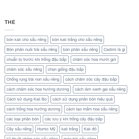
THẺ
bón kali cho sầu riêng
bón kali trắng cho sầu riêng
Bón phân nuôi trái sầu riêng
bón phân sầu riêng
Cadimi là gì
chuẩn bị trước khi trồng đậu bắp
chăm sóc hoa mười giờ
chăm sóc sầu riêng
chọn giống đậu bắp
Chống rụng trái non sầu riêng
cách chăm sóc cây đậu bắp
cách chăm sóc hoa hướng dương
cách làm xanh gai sầu riêng
Cách sử dụng Kali Bo
cách sử dụng phân bón hiệu quả
cách trồng hoa hướng dương
cách tạo mầm hoa sầu riêng
các loại phân bón
các lưu ý khi trồng cây đậu bắp
Cây sầu riêng
Humic Mỹ
kali trắng
Kali đỏ
kỹ thuật chăm sóc sầu riêng
méo trái sầu riêng