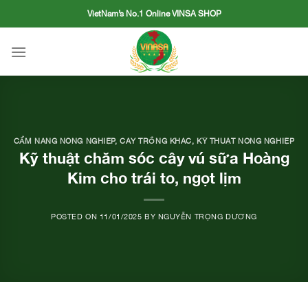
Skip
VietNam’s No.1 Online VINSA SHOP
to
content
CẨM NANG NÔNG NGHIỆP
,
CÂY TRỒNG KHÁC
,
KỸ THUẬT NÔNG NGHIỆP
Kỹ thuật chăm sóc cây vú sữa Hoàng
Kim cho trái to, ngọt lịm
POSTED ON
11/01/2025
BY
NGUYỄN TRỌNG DƯƠNG