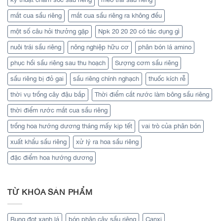
mắt cua sầu riêng
mắt cua sầu riêng ra không đều
một số câu hỏi thưởng gặp
Npk 20 20 20 có tác dụng gì
nuôi trái sầu riêng
nông nghiệp hữu cơ
phân bón lá amino
phục hồi sầu riêng sau thu hoạch
Sượng cơm sầu riêng
sầu riêng bị đỏ gai
sầu riêng chính nghạch
thuốc kích rễ
thời vụ trồng cây đậu bắp
Thời điểm cắt nước làm bông sầu riêng
thời điểm rước mắt cua sầu riêng
trồng hoa hướng dương tháng mấy kịp tết
vai trò của phân bón
xuất khẩu sầu riêng
xử lý ra hoa sầu riêng
đặc điểm hoa hướng dương
TỪ KHÓA SẢN PHẨM
Bung đọt xanh lá
bón phân cây sầu riêng
Canxi