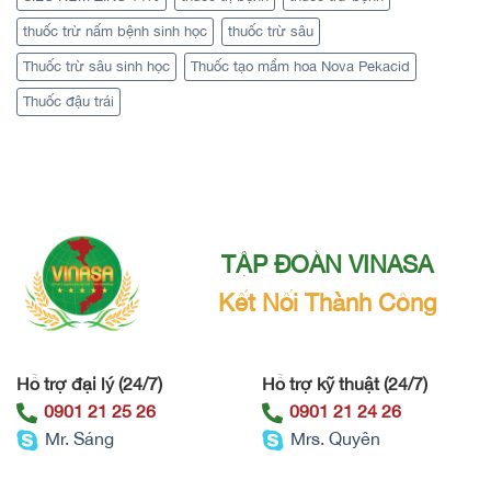
thuốc trừ nấm bệnh sinh học
thuốc trừ sâu
Thuốc trừ sâu sinh học
Thuốc tạo mầm hoa Nova Pekacid
Thuốc đậu trái
TẬP ĐOÀN VINASA
Kết Nối Thành Công
Hỗ trợ đại lý (24/7)
Hỗ trợ kỹ thuật (24/7)
0901 21 25 26
0901 21 24 26
Mr. Sáng
Mrs. Quyên