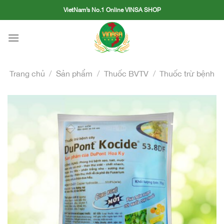
Skip
VietNam’s No.1 Online VINSA SHOP
to
content
Trang chủ
/
Sản phẩm
/
Thuốc BVTV
/
Thuốc trừ bệnh