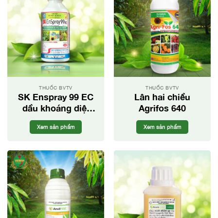
THUỐC BVTV
THUỐC BVTV
SK Enspray 99 EC
Lân hai chiều
dầu khoáng diệt
Agrifos 640
nhện hiệu quả
Xem sản phẩm
Xem sản phẩm