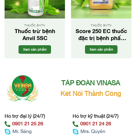
THUỐC BVTV
THUỐC BVTV
Thuốc trừ bệnh
Score 250 EC thuốc
Anvil 5SC
đặc trị bệnh phấn
trắng, mốc sương
Xem sản phẩm
Xem sản phẩm
cho cây trồng.
TẬP ĐOÀN VINASA
Kết Nối Thành Công
Hỗ trợ đại lý (24/7)
Hỗ trợ kỹ thuật (24/7)
0901 21 25 26
0901 21 24 26
Mr. Sáng
Mrs. Quyên