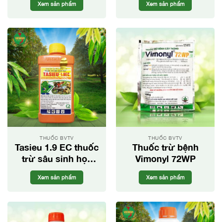
Xem sản phẩm
Xem sản phẩm
hại cây trồng
THUỐC BVTV
THUỐC BVTV
Tasieu 1.9 EC thuốc
Thuốc trừ bệnh
trừ sâu sinh học
Vimonyl 72WP
hiệu quả trên nhiều
Xem sản phẩm
Xem sản phẩm
loại cây trồng