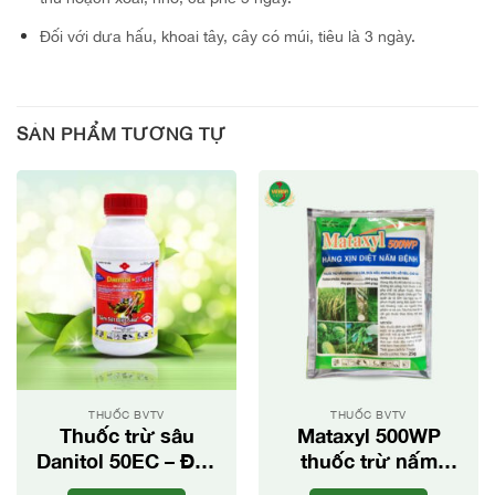
Đối với dưa hấu, khoai tây, cây có múi, tiêu là 3 ngày.
SẢN PHẨM TƯƠNG TỰ
THUỐC BVTV
THUỐC BVTV
Thuốc trừ sâu
Mataxyl 500WP
Danitol 50EC – Đặc
thuốc trừ nấm
trị nhện và rệp sáp
bệnh