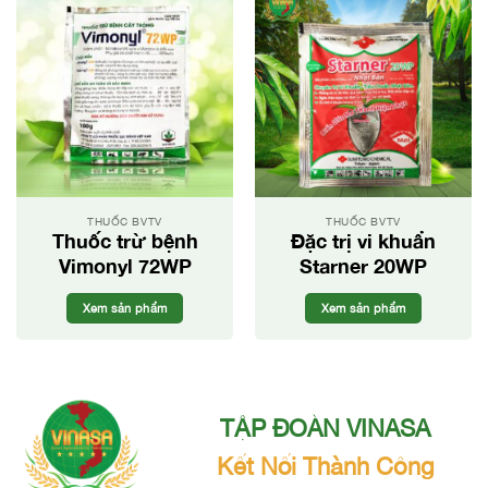
THUỐC BVTV
THUỐC BVTV
Thuốc trừ bệnh
Đặc trị vi khuẩn
Vimonyl 72WP
Starner 20WP
Xem sản phẩm
Xem sản phẩm
TẬP ĐOÀN VINASA
Kết Nối Thành Công