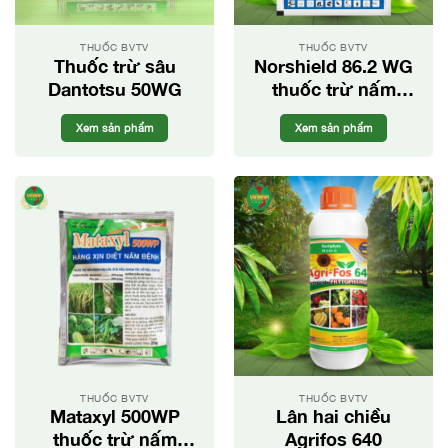
THUỐC BVTV
THUỐC BVTV
Thuốc trừ sâu
Norshield 86.2 WG
Dantotsu 50WG
thuốc trừ nấm
bệnh cho cây trồng
Xem sản phẩm
Xem sản phẩm
THUỐC BVTV
THUỐC BVTV
Mataxyl 500WP
Lân hai chiều
thuốc trừ nấm
Agrifos 640