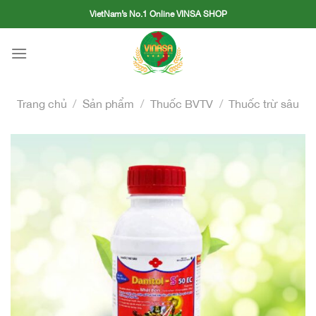
Skip
VietNam’s No.1 Online VINSA SHOP
to
content
Trang chủ
/
Sản phẩm
/
Thuốc BVTV
/
Thuốc trừ sâu