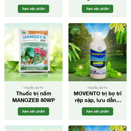
bệnh
Xem sản phẩm
Xem sản phẩm
THUỐC BVTV
THUỐC BVTV
Thuốc trị nấm
MOVENTO trị bọ trĩ
MANOZEB 80WP
rệp sáp, lưu dẫn 2
chiều, hiệu quả
Xem sản phẩm
Xem sản phẩm
cực mạnh