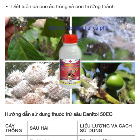
Diệt luôn cả con ấu trùng và con trưởng thành
Hướng dẫn sử dụng thuốc trừ sâu Danitol 50EC
CÂY
LIỀU LƯỢNG VÀ CÁCH
SÂU HẠI
TRỒNG
SỬ DỤNG