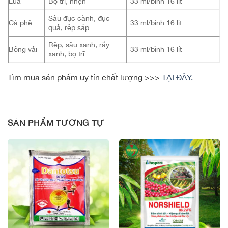
Lúa
Bọ trĩ, nhện
33 ml/bình 16 lít
Sâu đục cành, đục
Cà phê
33 ml/bình 16 lít
quả, rệp sáp
Rệp, sâu xanh, rầy
Bông vải
33 ml/bình 16 lít
xanh, bọ trĩ
Tìm mua sản phẩm uy tín chất lượng >>>
TẠI ĐÂY.
SẢN PHẨM TƯƠNG TỰ