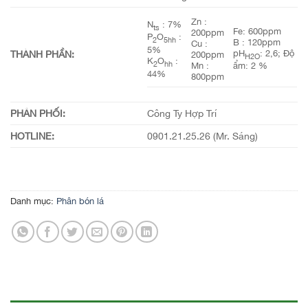
Zn :
N
: 7%
ts
Fe: 600ppm
200ppm
P
O
:
2
5hh
B : 120ppm
Cu :
5%
THÀNH PHẦN:
pH
: 2,6; Độ
200ppm
H2O
K
O
:
2
hh
Mn :
ẩm: 2 %
44%
800ppm
PHÂN PHỐI:
Công Ty Hợp Trí
HOTLINE:
0901.21.25.26 (Mr. Sáng)
Danh mục:
Phân bón lá