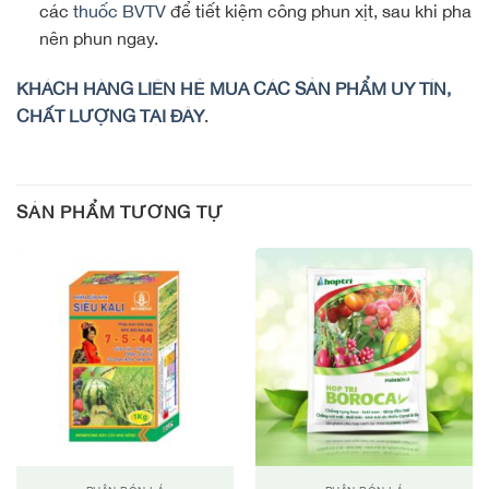
các
thuốc BVTV
để tiết kiệm công phun xịt, sau khi pha
nên phun ngay.
KHÁCH HÀNG LIÊN HỆ MUA CÁC SẢN PHẨM UY TÍN,
CHẤT LƯỢNG TẠI ĐÂY
.
SẢN PHẨM TƯƠNG TỰ