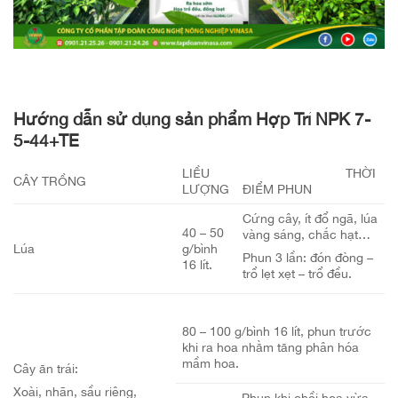
Hướng dẫn sử dụng sản phẩm Hợp Trí NPK 7-
5-44+TE
LIỀU
THỜI
CÂY TRỒNG
LƯỢNG
ĐIỂM PHUN
Cứng cây, ít đổ ngã, lúa
40 – 50
vàng sáng, chắc hạt…
Lúa
g/bình
Phun 3 lần: đón đòng –
16 lít.
trổ lẹt xẹt – trổ đều.
80 – 100 g/bình 16 lít, phun trước
khi ra hoa nhằm tăng phân hóa
mầm hoa.
Cây ăn trái:
Xoài, nhãn, sầu riêng,
Phun khi chồi hoa vừa