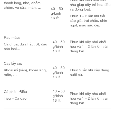
thanh long, nho, chôm
nhú giúp cây trổ hoa đều
chôm, vú sữa, mận, …
40 – 50
và đồng loạt.
g/bình
Phun 1 – 2 lần khi trái
16 lít.
sắp già, trái chắc, chín
ngọt, màu sắc đẹp.
Rau màu:
40 – 50
Phun khi cây nhú chồi
Cà chua, dưa hấu, ớt, đậu
g/bình
hoa và 1 – 2 lần khi trái
các loại…
16 lít.
đang lớn.
Cây lấy củ:
40 – 50
Khoai mì (sắn), khoai lang,
Phun 2 lần khi cây đang
g/bình
môn, …
nuôi củ.
16 lít.
40 – 50
Cà phê – Điều
Phun khi cây nhú chồi
g/bình
Tiêu – Ca cao
hoa và 1 – 2 lần khi trái
16 lít.
đang lớn.