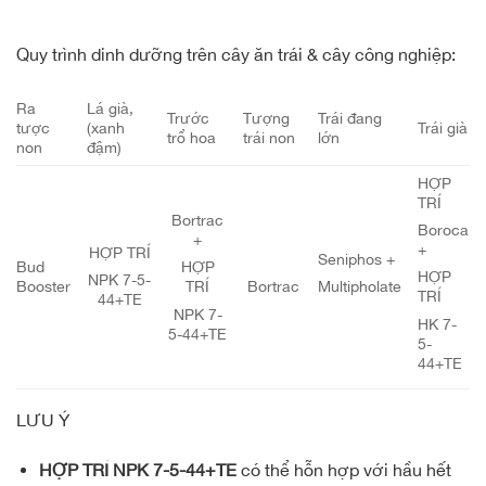
Quy trình dinh dưỡng trên cây ăn trái & cây công nghiệp:
Ra
Lá già,
Trước
Tượng
Trái đang
tược
(xanh
Trái già
trổ hoa
trái non
lớn
non
đậm)
HỢP
TRÍ
Bortrac
Boroca
+
+
HỢP TRÍ
Seniphos +
Bud
HỢP
HỢP
NPK 7-5-
Booster
Bortrac
Multipholate
TRÍ
TRÍ
44+TE
NPK 7-
HK 7-
5-44+TE
5-
44+TE
LƯU Ý
HỢP TRÍ NPK 7-5-44+TE
có thể hỗn hợp với hầu hết