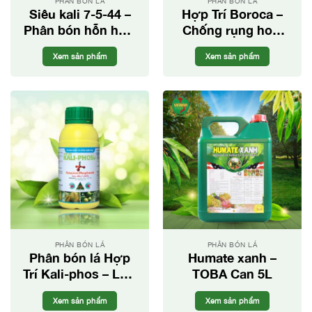
PHÂN BÓN LÁ
PHÂN BÓN LÁ
Siêu kali 7-5-44 –
Hợp Trí Boroca –
Phân bón hỗn hợp
Chống rụng hoa,
cao cấp
tăng đậu trái
Xem sản phẩm
Xem sản phẩm
PHÂN BÓN LÁ
PHÂN BÓN LÁ
Phân bón lá Hợp
Humate xanh –
Trí Kali-phos – Lưu
TOBA Can 5L
dẫn 2 chiều
Xem sản phẩm
Xem sản phẩm