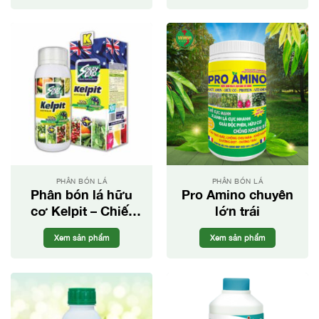
PHÂN BÓN LÁ
PHÂN BÓN LÁ
Phân bón lá hữu
Pro Amino chuyên
cơ Kelpit – Chiết
lớn trái
xuất từ rong và tảo
Xem sản phẩm
Xem sản phẩm
biển