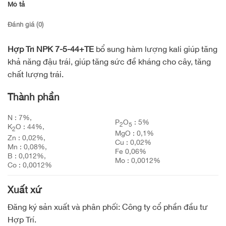
Mô tả
Đánh giá (0)
Hợp Trí NPK 7-5-44+TE
bổ sung hàm lượng kali giúp tăng
khả năng đậu trái, giúp tăng sức đề kháng cho cây, tăng
chất lượng trái.
Thành phần
N : 7%,
P
O
: 5%
2
5
K
O : 44%,
2
MgO : 0,1%
Zn : 0,02%,
Cu : 0,02%
Mn : 0,08%,
Fe 0,06%
B : 0,012%,
Mo : 0,0012%
Co : 0,0012%
Xuất xứ
Đăng ký sản xuất và phân phối: Công ty cổ phần đầu tư
Hợp Trí.