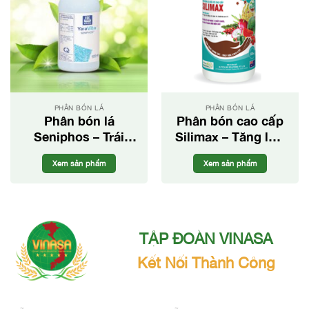
PHÂN BÓN LÁ
PHÂN BÓN LÁ
Phân bón lá
Phân bón cao cấp
Seniphos – Trái
Silimax – Tăng lực
lớn, màu đẹp
cho cây trồng
Xem sản phẩm
Xem sản phẩm
TẬP ĐOÀN VINASA
Kết Nối Thành Công