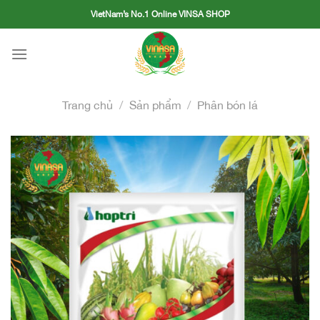
Skip
VietNam’s No.1 Online VINSA SHOP
to
content
Trang chủ
/
Sản phẩm
/
Phân bón lá