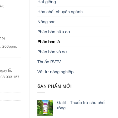
Hạt giống
i;
Hóa chất chuyên ngành
Nông sản
Phân bón hữu cơ
 2%
Phân bón lá
 200ppm,
Phân bón vô cơ
Thuốc BVTV
ngày lễ.
Vật tư nông nghiệp
0968.933.157
SẢN PHẨM MỚI
Galil – Thuốc trừ sâu phổ
rộng