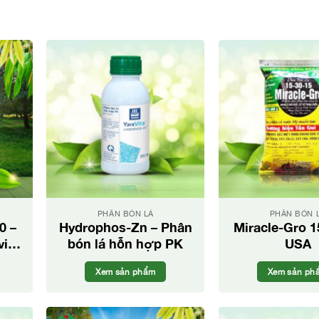
PHÂN BÓN LÁ
PHÂN BÓN 
0 –
Hydrophos-Zn – Phân
Miracle-Gro 1
ic-
bón lá hỗn hợp PK
USA
Xem sản phẩm
Xem sản ph