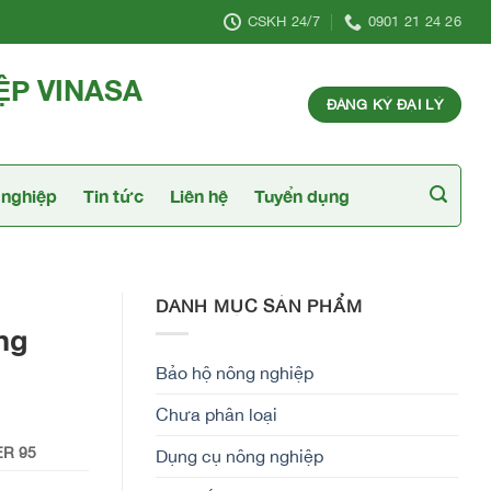
CSKH 24/7
0901 21 24 26
ỆP VINASA
ĐĂNG KÝ ĐẠI LÝ
nghiệp
Tin tức
Liên hệ
Tuyển dụng
DANH MỤC SẢN PHẨM
ng
Bảo hộ nông nghiệp
Chưa phân loại
R 95
Dụng cụ nông nghiệp