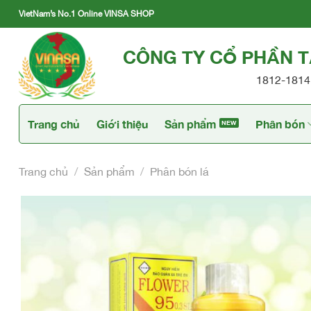
Skip
VietNam’s No.1 Online VINSA SHOP
to
content
CÔNG TY CỔ PHẦN 
1812-1814 
Trang chủ
Giới thiệu
Sản phẩm
Phân bón
Trang chủ
/
Sản phẩm
/
Phân bón lá