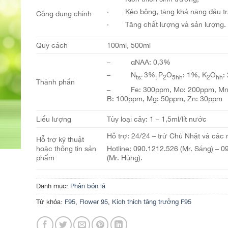
· Kéo bông, tăng khả năng đậu trá
Công dụng chính
· Tăng chất lượng và sản lượng.
Quy cách
100ml, 500ml
– αNAA: 0,3%
– N
3%
P
O
: 1%, K
O
:
ts:
;
2
5hh
2
hh
Thành phần
– Fe: 300ppm, Mo: 200ppm, Mn:
B: 100ppm, Mg: 50ppm, Zn: 30ppm
Liều lượng
Tùy loại cây: 1 – 1,5ml/lít nước
Hỗ trợ: 24/24 – trừ Chủ Nhật và các 
Hỗ trợ kỹ thuật
hoặc thông tin sản
Hotline: 090.1212.526 (Mr. Sáng) – 
phẩm
(Mr. Hùng).
Danh mục:
Phân bón lá
Từ khóa:
F95
,
Flower 95
,
Kích thích tăng trưởng F95