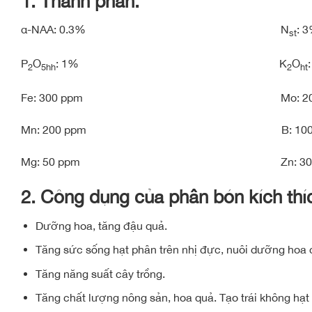
1. Thành phần:
α-NAA: 0.3% N
: 
st
P
O
: 1% K
O
2
5hh
2
ht
Fe: 300 ppm Mo: 200 
Mn: 200 ppm B: 100 p
Mg: 50 ppm Zn: 30 p
2. Công dụng của phân bón kích thí
Dưỡng hoa, tăng đậu quả.
Tăng sức sống hạt phân trên nhị đực, nuôi dưỡng hoa cá
Tăng năng suất cây trồng.
Tăng chất lượng nông sản, hoa quả. Tạo trái không hạt 