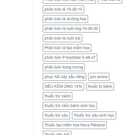
phân bón lá 15-30-15
phân bón lá dưỡng hoa
phân bón lá nutri-big 10-30-30
phân bón lá nuôi trái
Phân bón lá tạo mầm hoa
phân bón P-bootster 0-48-47
phân bón trung lượng
phục hồi cây sầu riêng
pro amino
SIÊU KẼM ZINC 14%
thuốc trị bệnh
thuốc trừ bệnh
thuốc trừ nấm bệnh sinh học
thuốc trừ sâu
Thuốc trừ sâu sinh học
Thuốc tạo mầm hoa Nova Pekacid
Thuốc đậu trái