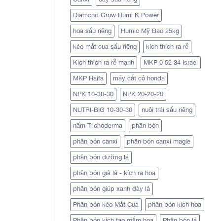
Diamond Grow Humi K Power
hoa sầu riêng
Humic Mỹ Bao 25kg
kéo mắt cua sầu riêng
kích thích ra rễ
Kích thích ra rễ mạnh
MKP 0 52 34 Israel
MKP Haifa
máy cắt cỏ honda
NPK 10-30-30
NPK 20-20-20
NUTRI-BIG 10-30-30
nuôi trái sầu riêng
nấm Trichoderma
phân bón
phân bón canxi
phân bón canxi magie
phân bón dưỡng lá
phân bón già lá - kích ra hoa
phân bón giúp xanh dày lá
Phân bón kéo Mắt Cua
phân bón kích hoa
Phân bón kích tạo mầm hoa
Phân bón lá