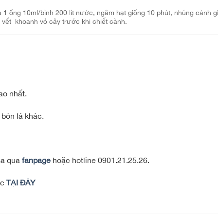
 1 ống 10ml/bình 200 lít nước, ngâm hạt giống 10 phút, nhúng cành g
 vết khoanh vỏ cây trước khi chiết cành.
ao nhất.
 bón lá khác.
asa qua
fanpage
hoặc hotline 0901.21.25.26.
ác
TẠI ĐÂY