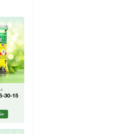
LÁ
5-30-15
ẩm