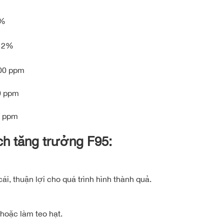
3%
: 2%
ppm
pm
pm
ch tăng trưởng F95:
i, thuận lợi cho quá trình hình thành quả.
hoặc làm teo hạt.