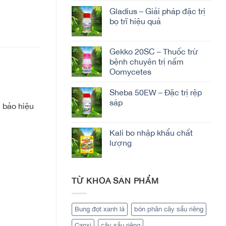
Gladius – Giải pháp đặc trị
bọ trĩ hiệu quả
Gekko 20SC – Thuốc trừ
bệnh chuyên trị nấm
Oomycetes
Sheba 50EW – Đặc trị rệp
sáp
 bảo hiệu
Kali bo nhập khẩu chất
lượng
TỪ KHÓA SẢN PHẨM
Bung đọt xanh lá
bón phân cây sầu riêng
Canxi
cây sầu riêng